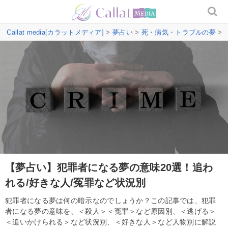
Callat media[カラットメディア]
>
夢占い
>
死・病気・トラブルの夢
>
【夢占い】犯罪者になる夢の意味20選！追わ
れる/好きな人/冤罪など状況別
犯罪者になる夢は何の暗示なのでしょうか？この記事では、犯罪
者になる夢の意味を、＜殺人＞＜冤罪＞など原因別、＜逃げる＞
＜追いかけられる＞など状況別、＜好きな人＞など人物別に解説