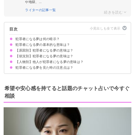
や地獄、...
ライターの記事一覧
目次
犯罪者になる夢は何の暗示？
犯罪者になる夢の基本的な意味は？
【原因別】犯罪者になる夢の意味は？
ストレスを抱えている暗示
状況によって意味が決まる
【状況別】犯罪者になる夢の意味は？
殺人で犯罪者になる夢【警告夢】
冤罪で犯罪者になる夢【警告夢】
強盗で犯罪者になる夢【凶夢】
窃盗で犯罪者になる夢【警告夢】
詐欺で犯罪者になる夢【警告夢】
放火で犯罪者になる夢【警告夢】
誘拐で犯罪者になる夢【警告夢】
交通違反で犯罪者になる夢【警告夢】
【人物別】他人が犯罪者になる夢の意味は？
犯罪者になって追われる夢【願望夢】
犯罪に巻き込まれて犯罪者になる夢【警告夢】
犯罪者になって逃げる夢【警告夢】
犯罪者になって指名手配される夢【警告夢】
犯罪者になって逮捕される夢【凶夢】
犯罪者になって自首する夢【警告夢】
犯罪者になる夢を見た時の注意点は？
好きな人が犯罪者になる夢【警告夢】
家族が犯罪者になる夢【警告夢】
子供が犯罪者になる夢【警告夢】
友達が犯罪者になる夢【警告夢】
恋人が犯罪者になる夢【吉夢】
嫌いな人が犯罪者になる夢【警告夢】
十分な休息を取る
吉夢なら話さず警告夢や凶夢は人に話す
希望や安心感を持てると話題のチャット占いで今すぐ
相談