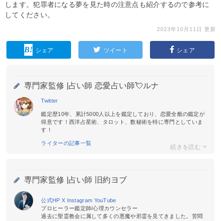
します。犯罪者になる夢を見た時の注意点も紹介するので参考に
してください。
2023年10月11日 更新
シェア
ツイート
シェア
専門家監修 |
占い師 恋愛占い師💘ルナ
Twitter
鑑定歴10年、累計5000人以上を鑑定しており、恋愛全般の鑑定が
得意です！西洋占星術、タロット、数秘術を特に専門としていま
す！
ライターの記事一覧
専門家監修 |
占い師 旧約ヨブ
公式HP
X
Instagram
YouTube
プロヒーラー鑑定師/心理カウンセラー
過去に聖霊教会に属して多くの悪魔や邪霊を見てきました。苦悶