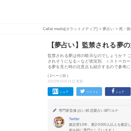
Callat media[カラットメディア]
>
夢占い
>
死・病
【夢占い】監禁される夢の
監禁される夢は何の暗示なのでしょうか？ 
されそうになる＞など状況別、＜ストーカー
る夢を見た時の注意点も紹介するので参考に
( 2ページ目 )
2023年10月14日 更新
シェア
ツイート
シェア
専門家監修 |
占い師 恋愛占い師💘ルナ
Twitter
鑑定歴10年、累計5000人以上を鑑
術を特に専門としています！