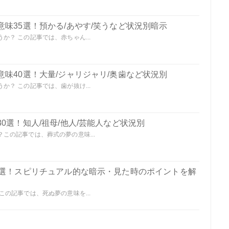
味35選！預かる/あやす/笑うなど状況別暗示
？ この記事では、赤ちゃん...
味40選！大量/ジャリジャリ/奥歯など状況別
？ この記事では、歯が抜け...
0選！知人/祖母/他人/芸能人など状況別
この記事では、葬式の夢の意味...
0選！スピリチュアル的な暗示・見た時のポイントを解
の記事では、死ぬ夢の意味を...