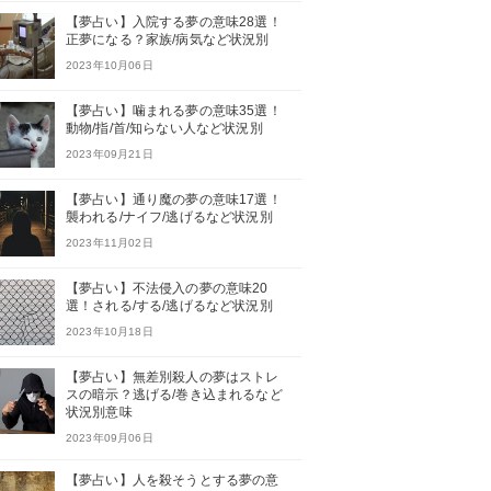
【夢占い】入院する夢の意味28選！
正夢になる？家族/病気など状況別
2023年10月06日
【夢占い】噛まれる夢の意味35選！
動物/指/首/知らない人など状況別
2023年09月21日
【夢占い】通り魔の夢の意味17選！
襲われる/ナイフ/逃げるなど状況別
2023年11月02日
【夢占い】不法侵入の夢の意味20
選！される/する/逃げるなど状況別
2023年10月18日
【夢占い】無差別殺人の夢はストレ
スの暗示？逃げる/巻き込まれるなど
状況別意味
2023年09月06日
【夢占い】人を殺そうとする夢の意