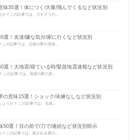
味35選！体につく/大量/飛んでくるなど状況別
か？この記事では、ゴキブリの...
5選！友達/嫌な気分/家に行くなど状況別
この記事では、元彼の夢の意味...
0選！大地震/寝ている時/緊急地震速報など状況別
この記事では、地震の夢の意...
夢の意味15選！ショック/未練なしなど状況別
うか？ この記事では、元彼...
50選！目の前で/刀で/連続など状況別暗示
？この記事では、殺される夢の...