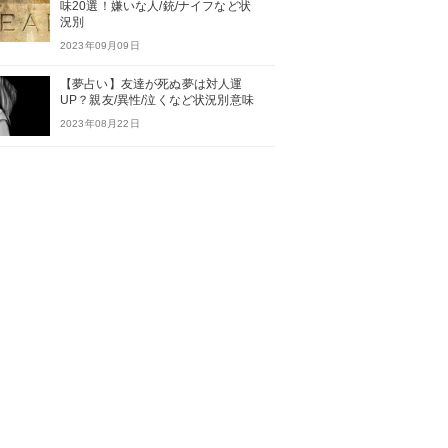
味20選！嫌いな人/銃/ナイフなど状
況別
2023年09月09日
【夢占い】友達が死ぬ夢は対人運
UP？親友/異性/泣くなど状況別意味
2023年08月22日