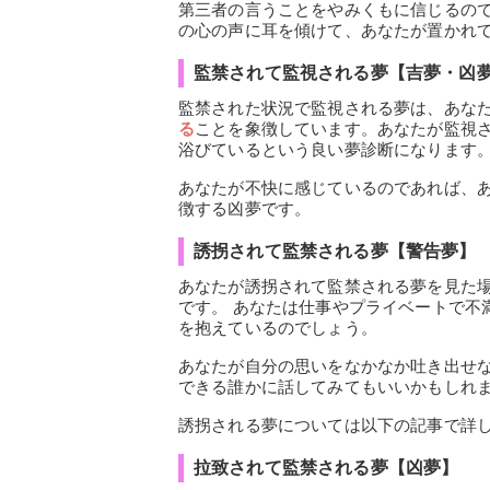
第三者の言うことをやみくもに信じるので
の心の声に耳を傾けて、あなたが置かれ
監禁されて監視される夢【吉夢・凶
監禁された状況で監視される夢は、あな
る
ことを象徴しています。あなたが監視
浴びているという良い夢診断になります
あなたが不快に感じているのであれば、
徴する凶夢です。
誘拐されて監禁される夢【警告夢】
あなたが誘拐されて監禁される夢を見た
です。 あなたは仕事やプライベートで不
を抱えているのでしょう。
あなたが自分の思いをなかなか吐き出せ
できる誰かに話してみてもいいかもしれ
誘拐される夢については以下の記事で詳
拉致されて監禁される夢【凶夢】