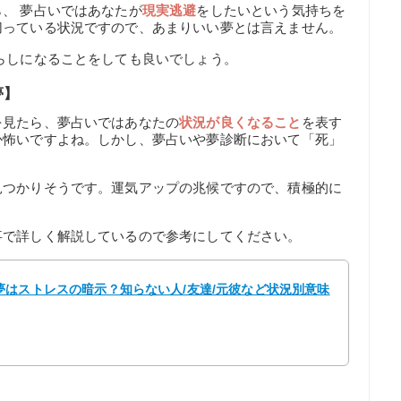
、 夢占いではあなたが
現実逃避
をしたいという気持ちを
切っている状況ですので、あまりいい夢とは言えません。
らしになることをしても良いでしょう。
夢】
を見たら、夢占いではあなたの
状況が良くなること
を表す
か怖いですよね。しかし、夢占いや夢診断において「死」
見つかりそうです。運気アップの兆候ですので、積極的に
事で詳しく解説しているので参考にしてください。
はストレスの暗示？知らない人/友達/元彼など状況別意味