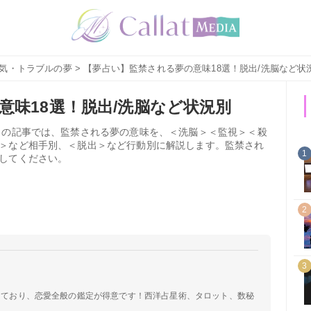
気・トラブルの夢
> 【夢占い】監禁される夢の意味18選！脱出/洗脳など状
意味18選！脱出/洗脳など状況別
この記事では、監禁される夢の意味を、＜洗脳＞＜監視＞＜殺
＞など相手別、＜脱出＞など行動別に解説します。監禁され
1
してください。
2
3
定しており、恋愛全般の鑑定が得意です！西洋占星術、タロット、数秘