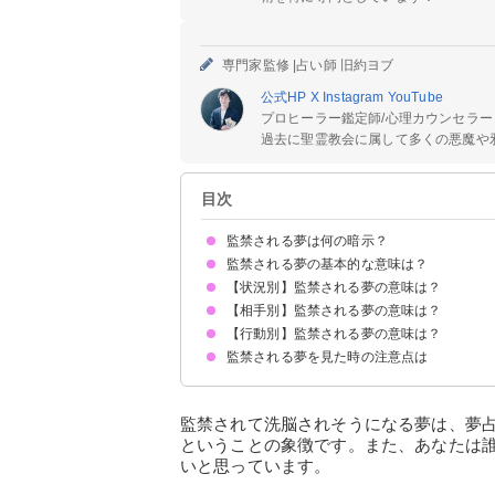
専門家監修 |
占い師 旧約ヨブ
公式HP
X
Instagram
YouTube
プロヒーラー鑑定師/心理カウンセラー
過去に聖霊教会に属して多くの悪魔や邪
目次
監禁される夢は何の暗示？
監禁される夢の基本的な意味は？
【状況別】監禁される夢の意味は？
何かに行き詰まって現実逃避したい状況の暗示
状況によって意味が決まる
【相手別】監禁される夢の意味は？
監禁されて洗脳されそうになる夢【凶夢】
監禁されて監視される夢【吉夢・凶夢】
誘拐されて監禁される夢【警告夢】
拉致されて監禁される夢【凶夢】
監禁されて殺されそうになる夢【吉夢】
監禁されて殴られる夢【凶夢】
監禁されるが落ち着いている夢【吉夢】
【行動別】監禁される夢の意味は？
ストーカーに監禁される夢【警告夢】
恋人に監禁される夢【凶夢】
知人に監禁される夢【警告夢】
知らない人に監禁される夢【警告夢】
元彼に監禁される夢【凶夢】
猫に監禁される夢【警告夢】
監禁される夢を見た時の注意点は
監禁されて脱出する夢【凶夢】
監禁されて助けを呼ぶ夢【警告夢】
監禁されて叫ぶ夢【警告夢】
監禁した人物と仲良くなる夢【吉夢】
監禁されて泣く夢【警告夢】
気分転換をしてストレス発散する
吉夢なら話さず警告夢や凶夢は人に話す
監禁されて洗脳されそうになる夢は、夢
ということの象徴です。また、あなたは
いと思っています。