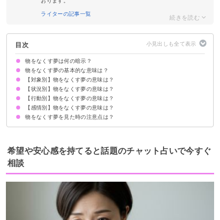
おります。
ライターの記事一覧
目次
物をなくす夢は何の暗示？
物をなくす夢の基本的な意味は？
【対象別】物をなくす夢の意味は？
①自信のなさを暗示
②気が緩んでいる暗示
状況によって意味が決まる
【状況別】物をなくす夢の意味は？
カバンをなくす夢【警告夢】
鍵をなくす夢【警告夢】
財布をなくす夢【吉夢・警告夢】
荷物をなくす夢【警告夢】
書類をなくす夢【警告夢】
スマホをなくす夢【警告夢】
車をなくす夢【警告夢】
眼鏡をなくす夢【警告夢】
時計をなくす夢【警告夢】
傘をなくす夢【警告夢】
【行動別】物をなくす夢の意味は？
物をなくして見つからない夢【警告夢】
なくした物が戻ってくる夢【吉夢】
なくした物が見つかる夢【吉夢】
なくした物を見つけてもらう夢【吉夢】
【感情別】物をなくす夢の意味は？
物をなくして探す夢【警告夢】
物をなくして警察に行く夢【吉夢】
物をなくして誰かに相談する夢【吉夢】
物をなくす夢を見た時の注意点は？
物をなくして焦る夢【警告夢】
物をなくして困る夢【警告夢】
物をなくしてホッとする夢【吉夢】
仕事や対人関係でのトラブルに注意する
吉夢なら話さず警告夢や凶夢は人に話す
希望や安心感を持てると話題のチャット占いで今すぐ
相談