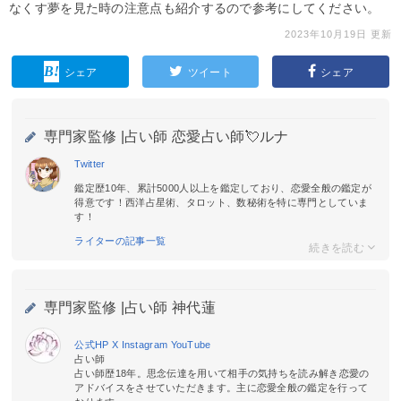
なくす夢を見た時の注意点も紹介するので参考にしてください。
2023年10月19日 更新
シェア
ツイート
シェア
専門家監修 |
占い師 恋愛占い師💘ルナ
Twitter
鑑定歴10年、累計5000人以上を鑑定しており、恋愛全般の鑑定が
得意です！西洋占星術、タロット、数秘術を特に専門としていま
す！
ライターの記事一覧
専門家監修 |
占い師 神代蓮
公式HP
X
Instagram
YouTube
占い師
占い師歴18年。思念伝達を用いて相手の気持ちを読み解き恋愛の
アドバイスをさせていただきます。主に恋愛全般の鑑定を行って