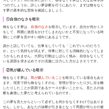
スピリチュアルの世界において、物をなくす夢はどんな意味を持
つのでしょうか。詳しい夢診断を行うにあたり、まずは物をなく
す夢の基本的な意味を確認しましょう。
①自信のなさを暗示
物をなくす夢は、
自信のなさ
を暗示しています。自分が何かミス
をして、周囲に迷惑をかけてしまわないかと不安になっている時
期にこの夢を見やすい傾向にあるようです。
誰かと話していても、仕事をしていても「これでいいのだろう
か」という気持ちが拭えず、何事に対しても消極的になってしま
うかもしれません。大胆な行動はしばらく慎み、自信をなくして
いる原因を突き止めてその克服に注力した方がよさそうです。
②気が緩んでいる暗示
物をなくす夢は、
気が緩んでいること
を暗示している場合もあり
ます。現実で持ち物をなくすのも、管理が甘かったり少し目を離
したりしたことが原因であるケースが多いことから、見た人の油
断を象徴した夢だと考えられているのです。
この夢を見たからといって必ずしも何かをなくすわけではありま
せん。しかし、あなたの油断が引き金となって周囲が何らかの被