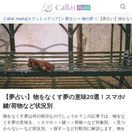
Callat media[カラットメディア]
>
夢占い
>
物の夢
> 【夢占い】物をな
【夢占い】物をなくす夢の意味20選！スマホ/
鍵/荷物など状況別
物をなくす夢は何の暗示なのでしょうか？この記事では、物をな
くす夢の意味を、＜スマホ＞＜鍵＞＜荷物＞など対象別、＜見つ
からない＞など状況別、＜探す＞など行動別に解説します。物を