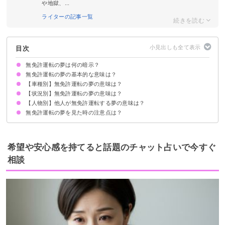
や地獄、...
ライターの記事一覧
目次
無免許運転の夢は何の暗示？
無免許運転の夢の基本的な意味は？
【車種別】無免許運転の夢の意味は？
周囲に言えない秘密を隠している暗示
よく見る場合は不安の強さを暗示
状況によって意味が決まる
【状況別】無免許運転の夢の意味は？
車を無免許運転する夢【警告夢】
バイクを無免許運転する夢【警告夢】
トラックを無免許運転する夢【凶夢・不安夢】
【人物別】他人が無免許運転する夢の意味は？
無免許運転で事故にあう夢【警告夢】
無免許運転で警察に捕まる夢【不安夢】
無免許運転の助手席に乗る夢【不安夢】
無免許運転でスピード違反する夢【警告夢】
無免許運転でひき逃げする夢【警告夢】
無免許運転で逆走する夢【凶夢】
無免許運転で道に迷う夢【凶夢】
運転経験がなくて無免許運転する夢【警告夢】
免許証の期限切れで無免許運転する夢【警告夢】
無免許運転で人をひく夢【警告夢】
盗んだ車で無免許運転する夢【願望夢】
免停中に無免許運転する夢【警告夢】
高速道路で無免許運転する夢【不安夢】
無免許運転の夢を見た時の注意点は？
友達が無免許運転の夢【警告夢】
家族が無免許運転の夢【不安夢】
恋人が無免許運転の夢【警告夢】
兄弟や姉妹が無免許運転の夢【警告夢】
知らない人が無免許運転の夢【凶夢】
子供が無免許運転の夢【警告夢】
信頼できる人に打ち明けてみる
吉夢なら話さず警告夢や凶夢は人に話す
希望や安心感を持てると話題のチャット占いで今すぐ
相談