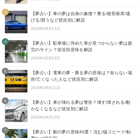
3
【夢占い】車の夢は自身の象徴？乗る/後部座席/逃
げる/買うなど状況別に解説
2024年09月11日
4
【夢占い】駐車場に停めた車が見つからない夢は疲
労のサイン？状況別意味を解説
2024年02月03日
5
【夢占い】電車の夢・乗る夢の意味は？知らない場
所/亡くなった人など状況別に解説
2024年09月11日
6
【夢占い】車が壊れる夢は警告？壊す/壊される/動
かなくなるなど状況別に解説
2024年09月10日
7
【夢占い】船の夢の意味40選！沈む/猛スピード/転