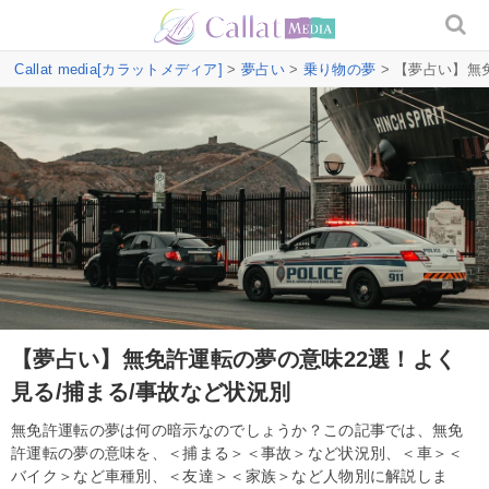
Callat media[カラットメディア]
>
夢占い
>
乗り物の夢
> 【夢占い】無
【夢占い】無免許運転の夢の意味22選！よく
見る/捕まる/事故など状況別
無免許運転の夢は何の暗示なのでしょうか？この記事では、無免
許運転の夢の意味を、＜捕まる＞＜事故＞など状況別、＜車＞＜
バイク＞など車種別、＜友達＞＜家族＞など人物別に解説しま