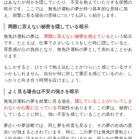
はあなたが何かを隠していたり、不安を抱えていたりする状態の
暗示です。ここでは、無免許運転の夢が持つ基本的な意味に加
え、頻繁に見る場合の意味についても詳しく紹介します。
周囲に言えない秘密を隠している暗示
無免許運転の夢は、
周囲に言えない秘密を抱えている
という暗示
です。たとえば、仕事でささいなミスをした時に隠していると、
罪悪感が心の負担となり、無免許運転の夢として表れることがあ
ります。
もしかすると、ひとりで抱え込むことがつらいと感じているサイ
ンかもしれません。自分が何に対して重圧を感じているのか、し
っかりと向き合う時間を設けましょう。
よく見る場合は不安の強さを暗示
無免許運転の夢を頻繁に見る場合、
隠していることがバレてしま
わないか心配になっている
可能性があります。この夢は、秘密に
していることに対し、強い不安を感じていることの表れです。
夢占いや夢診断では、同じ夢を何度も見ると、その夢の吉凶の度
合いが強まるとされています。特に、この夢では無免許運転とい
う社会的に許されない行為が現れているため、何らかの警告を強