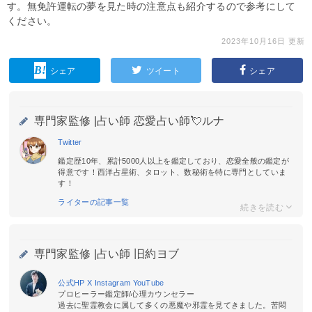
す。無免許運転の夢を見た時の注意点も紹介するので参考にして
ください。
2023年10月16日 更新
シェア
ツイート
シェア
専門家監修 |
占い師 恋愛占い師💘ルナ
Twitter
鑑定歴10年、累計5000人以上を鑑定しており、恋愛全般の鑑定が
得意です！西洋占星術、タロット、数秘術を特に専門としていま
す！
ライターの記事一覧
専門家監修 |
占い師 旧約ヨブ
公式HP
X
Instagram
YouTube
プロヒーラー鑑定師/心理カウンセラー
過去に聖霊教会に属して多くの悪魔や邪霊を見てきました。苦悶