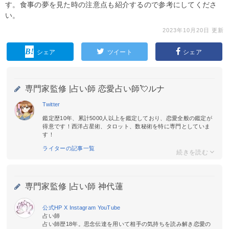
す。食事の夢を見た時の注意点も紹介するので参考にしてくださ
い。
2023年10月20日 更新
シェア
ツイート
シェア
専門家監修 |
占い師 恋愛占い師💘ルナ
Twitter
鑑定歴10年、累計5000人以上を鑑定しており、恋愛全般の鑑定が
得意です！西洋占星術、タロット、数秘術を特に専門としていま
す！
ライターの記事一覧
専門家監修 |
占い師 神代蓮
公式HP
X
Instagram
YouTube
占い師
占い師歴18年。思念伝達を用いて相手の気持ちを読み解き恋愛の