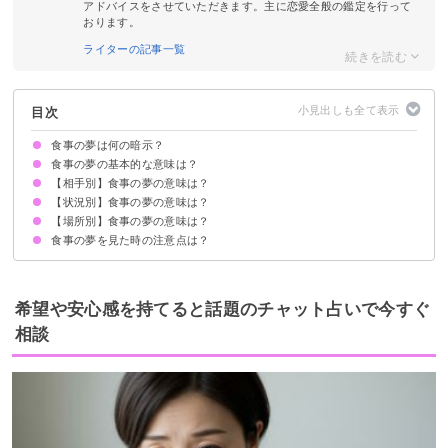
アドバイスをさせていただきます。主に恋愛全般の鑑定を行って
おります。
ライターの記事一覧
目次
食事の夢は何の暗示？
食事の夢の基本的な意味は？
【相手別】食事の夢の意味は？
気力や体力が充実している暗示
状況によって意味が決まる
【状況別】食事の夢の意味は？
好きな人と食事をする夢【願望夢】
友達と食事をする夢【吉夢】
異性と食事をする夢【願望夢】
家族と食事をする夢【吉夢】
祖父母と食事をする夢【吉夢】
知らない人と食事をする夢【警告夢】
芸能人と食事をする夢【願望夢】
恋人と食事をする夢【警告夢】
元彼・元カノと食事をする夢【吉夢】
職場の人と食事をする夢【吉夢】
先生と食事をする夢【吉夢】
昔の友達と食事をする夢【吉夢】
子供と食事をする夢【願望夢】
嫌いな人と食事をする夢【吉夢】
亡くなった人と食事をする夢【吉夢】
親戚と食事をする夢【吉夢】
外国人と食事をする夢【警告夢】
犯罪者と食事をする夢【警告夢】
【場所別】食事の夢の意味は？
大勢で食事をする夢【吉夢】
会食で食事をする夢【吉夢】
披露宴で食事をする夢【吉夢】
食事を作る夢【吉夢】
食事に誘われる夢【吉夢】
食事を人に与える夢【吉夢】
食事を邪魔される夢【警告夢】
食事のメニューを選んでいる夢【警告夢】
食事を残す夢【吉夢】
食事を落とす夢【警告夢】
美味しいと感じながら食事をする夢【吉夢】
不味いと感じながら食事をする夢【警告夢】
食事の夢を見た時の注意点は？
レストランで食事をする夢【吉夢】
家で食事をする夢【警告夢】
旅館で食事をする夢【警告夢】
ホテルで食事をする夢【願望夢】
職場で食事をする夢【吉夢】
積極的にやりたいことに取り組む
吉夢なら話さず警告夢や凶夢は人に話す
希望や安心感を持てると話題のチャット占いで今すぐ
相談