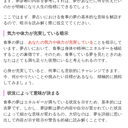
ます。夢診断の内容を参考にすれば、夢があなたに何を伝えたい
のかが明確になり人生の指標にできるでしょう。
ここではまず、夢占いにおける食事の夢の基本的な意味を解説す
るので、暗示を読み解く際に役立ててください。
気力や体力が充実している暗示
食事の夢は、
あなたの気力や体力が充実している
ことを暗示して
います。夢占いにおいて、食事は身体や精神にエネルギーを補給
することの象徴です。そのため、食事している夢を見たときのあ
なたはとても満ち足りた状態にいると考えられるのです。
心身が充実していると、何事にも意欲的にチャレンジできます。
今、何かやりたいことや挑みたい目標があるなら、積極的に挑戦
してみましょう。
状況によって意味が決まる
食事の夢はエネルギーが満ちている状況を示すため、基本的には
吉夢です。しかし、夢診断は夢の内容や自分が置かれていた状況
によって細かな意味が変わるもの。大切なのは、夢を詳細に思い
出して内容が示す暗示や警告を的確に読み解くことです。