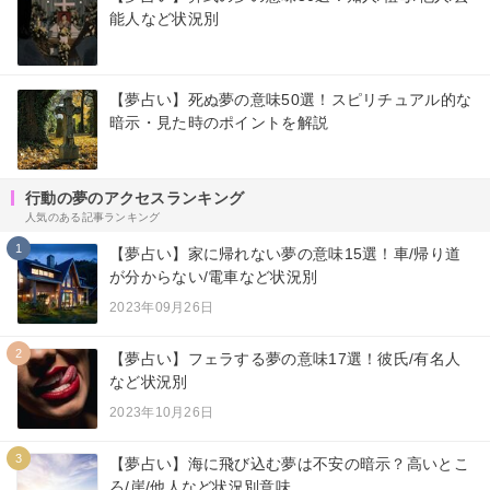
能人など状況別
【夢占い】死ぬ夢の意味50選！スピリチュアル的な
暗示・見た時のポイントを解説
行動の夢のアクセスランキング
人気のある記事ランキング
1
【夢占い】家に帰れない夢の意味15選！車/帰り道
が分からない/電車など状況別
2023年09月26日
2
【夢占い】フェラする夢の意味17選！彼氏/有名人
など状況別
2023年10月26日
3
【夢占い】海に飛び込む夢は不安の暗示？高いとこ
ろ/崖/他人など状況別意味