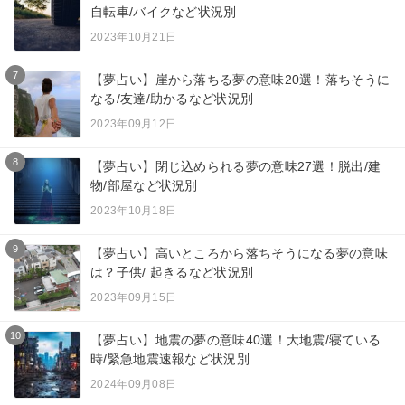
自転車/バイクなど状況別
2023年10月21日
7
【夢占い】崖から落ちる夢の意味20選！落ちそうに
なる/友達/助かるなど状況別
2023年09月12日
8
【夢占い】閉じ込められる夢の意味27選！脱出/建
物/部屋など状況別
2023年10月18日
9
【夢占い】高いところから落ちそうになる夢の意味
は？子供/ 起きるなど状況別
2023年09月15日
10
【夢占い】地震の夢の意味40選！大地震/寝ている
時/緊急地震速報など状況別
2024年09月08日