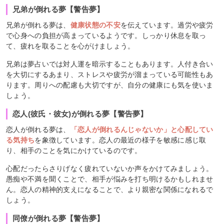
兄弟が倒れる夢【警告夢】
兄弟が倒れる夢は、
健康状態の不安
を伝えています。過労や疲労
で心身への負担が高まっているようです。しっかり休息を取っ
て、疲れを取ることを心がけましょう。
兄弟は夢占いでは対人運を暗示することもあります。人付き合い
を大切にするあまり、ストレスや疲労が溜まっている可能性もあ
ります。周りへの配慮も大切ですが、自分の健康にも気を使いま
しょう。
恋人(彼氏・彼女)が倒れる夢【警告夢】
恋人が倒れる夢は、
「恋人が倒れるんじゃないか」と心配してい
る気持ち
を象徴しています。恋人の最近の様子を敏感に感じ取
り、相手のことを気にかけているのです。
心配だったらさりげなく疲れていないか声をかけてみましょう。
愚痴や不満を聞くことで、相手が悩みを打ち明けるかもしれませ
ん。恋人の精神的支えになることで、より親密な関係になれるで
しょう。
同僚が倒れる夢【警告夢】