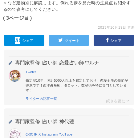
＞など建物別に解説します。倒れる夢を見た時の注意点も紹介す
るので参考にしてください。
( 3ページ目 )
2023年10月19日 更新
シェア
ツイート
シェア
専門家監修 |
占い師 恋愛占い師💘ルナ
Twitter
鑑定歴10年、累計5000人以上を鑑定しており、恋愛全般の鑑定が
得意です！西洋占星術、タロット、数秘術を特に専門としていま
す！
ライターの記事一覧
専門家監修 |
占い師 神代蓮
公式HP
X
Instagram
YouTube