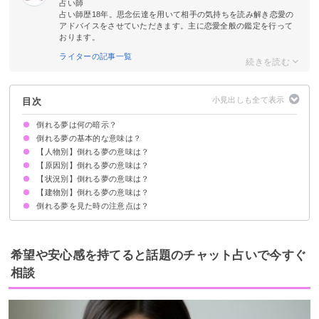
占い師
占い師歴18年。思念伝達を用いて相手の気持ちを読み解き恋愛の
アドバイスをさせていただきます。主に恋愛全般の鑑定を行って
おります。
ライターの記事一覧
目次
倒れる夢は何の暗示？
倒れる夢の基本的な意味は？
【人物別】倒れる夢の意味は？
現実逃避したい気持ちの暗示
状況によって意味が決まる
【原因別】倒れる夢の意味は？
自分が倒れる夢【警告夢】
親(母親・父親)が倒れる夢【警告夢】
知らない人・他人が倒れる夢【警告夢】
上司が倒れる夢【警告夢】
旦那が倒れる夢【警告夢】
友達が倒れる夢【警告夢】
祖母が倒れる夢【警告夢】
祖父が倒れる夢【警告夢】
亡くなった人が倒れる夢【凶夢】
好きな人が倒れる夢【警告夢】
兄弟が倒れる夢【警告夢】
恋人(彼氏・彼女)が倒れる夢【警告夢】
同僚が倒れる夢【警告夢】
【状況別】倒れる夢の意味は？
貧血で倒れる夢【警告夢】
めまいで倒れる夢【警告夢】
意識を失って倒れる夢【警告夢】
脳梗塞で倒れる夢【警告夢】
熱で倒れる夢【警告夢】
【建物別】倒れる夢の意味は？
わざと倒れる夢【警告夢】
人が目の前で倒れる夢【凶夢】
倒れて助けてもらえない夢【凶夢】
倒れて助けられる夢【吉夢】
倒れて死ぬ夢【吉夢】
倒れる夢を見た時の注意点は？
家が倒れる夢【凶夢】
会社が倒れる夢【警告夢】
ビルが倒れる夢【警告夢】
学校が倒れる夢【警告夢】
鉄塔が倒れる夢【警告夢】
マンションが倒れる夢
スカイツリーが倒れる夢
十分な休息を取る
吉夢なら話さず警告夢や凶夢は人に話す
希望や安心感を持てると話題のチャット占いで今すぐ
相談