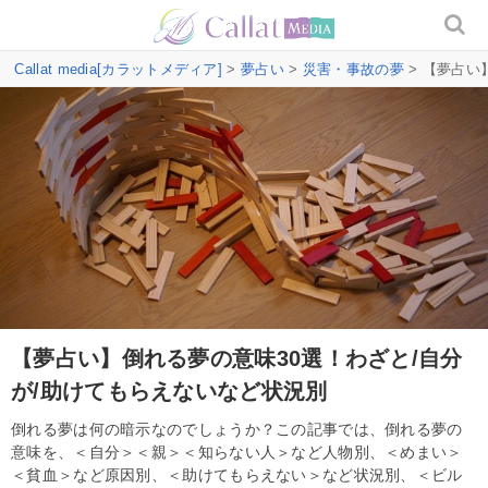
Callat media[カラットメディア]
>
夢占い
>
災害・事故の夢
> 【夢占い
【夢占い】倒れる夢の意味30選！わざと/自分
が/助けてもらえないなど状況別
倒れる夢は何の暗示なのでしょうか？この記事では、倒れる夢の
意味を、＜自分＞＜親＞＜知らない人＞など人物別、＜めまい＞
＜貧血＞など原因別、＜助けてもらえない＞など状況別、＜ビル