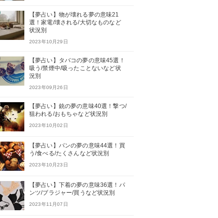
【夢占い】物が壊れる夢の意味21
選！家電/壊される/大切なものなど
状況別
2023年10月29日
【夢占い】タバコの夢の意味45選！
吸う/禁煙中/吸ったことないなど状
況別
2023年09月26日
【夢占い】銃の夢の意味40選！撃つ/
狙われる/おもちゃなど状況別
2023年10月02日
【夢占い】パンの夢の意味44選！買
う/食べる/たくさんなど状況別
2023年10月23日
【夢占い】下着の夢の意味36選！パ
ンツ/ブラジャー/買うなど状況別
2023年11月07日