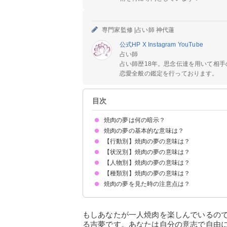
専門家監修 |
占い師 神代蓮
公式HP
X
Instagram
YouTube
占い師
占い師歴18年。思念伝達を用いて相
恋愛全般の鑑定を行っております。
目次
焼肉の夢は何の暗示？
焼肉の夢の基本的な意味は？
【行動別】焼肉の夢の意味は？
気力ややる気に満ちていることの暗示
状況によって意味が決まる
【状況別】焼肉の夢の意味は？
焼肉を食べる夢【吉夢・警告夢】
焼肉を焼く夢【吉夢・警告夢】
焼肉屋で働く夢【吉夢】
焼肉屋を外から見る夢【警告夢】
【人物別】焼肉の夢の意味は？
焼肉を食べれない夢【警告夢】
焼肉に誘われる夢【吉夢】
一人で焼肉を食べる夢【吉夢・警告夢】
【種類別】焼肉の夢の意味は？
芸能人と焼肉を食べる夢【警告夢】
家族と焼肉を食べる夢【吉夢・警告夢】
異性と焼肉を食べる夢【吉夢】
恋人と焼肉を食べる夢【警告夢】
好きな人と焼肉を食べる夢【吉夢】
友達と焼肉を食べる夢【警告夢】
焼肉の夢を見た時の注意点は？
ホルモンの夢【吉夢】
生焼けの肉の夢【警告夢】
焼肉弁当の夢【凶夢】
焼肉のタレが濃い夢【警告夢】
十分な休息を取る
吉夢なら話さず警告夢や凶夢は人に話す
もしあなたが一人焼肉を楽しんでいるの
る吉夢です。あなたは自分の意志で自由