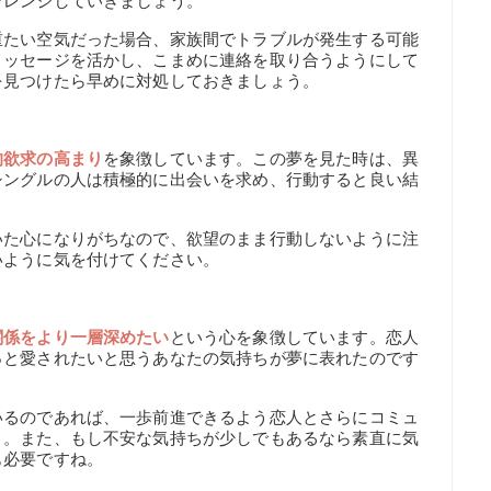
ャレンジしていきましょう。
重たい空気だった場合、家族間でトラブルが発生する可能
メッセージを活かし、こまめに連絡を取り合うようにして
を見つけたら早めに対処しておきましょう。
的欲求の高まり
を象徴しています。この夢を見た時は、異
シングルの人は積極的に出会いを求め、行動すると良い結
いた心になりがちなので、欲望のまま行動しないように注
いように気を付けてください。
関係をより一層深めたい
という心を象徴しています。恋人
っと愛されたいと思うあなたの気持ちが夢に表れたのです
いるのであれば、一歩前進できるよう恋人とさらにコミュ
う。また、もし不安な気持ちが少しでもあるなら素直に気
も必要ですね。