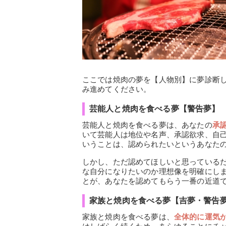
ここでは焼肉の夢を【人物別】に夢診断
み進めてください。
芸能人と焼肉を食べる夢【警告夢】
芸能人と焼肉を食べる夢は、あなたの
承
いて芸能人は地位や名声、承認欲求、自
いうことは、認められたいというあなた
しかし、ただ認めてほしいと思っている
な自分になりたいのか理想像を明確にし
とが、あなたを認めてもらう一番の近道
家族と焼肉を食べる夢【吉夢・警告
家族と焼肉を食べる夢は、
全体的に運気