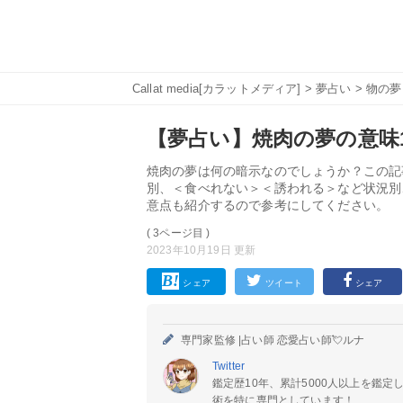
Callat media[カラットメディア]
>
夢占い
>
物の夢
【夢占い】焼肉の夢の意味1
焼肉の夢は何の暗示なのでしょうか？この記
別、＜食べれない＞＜誘われる＞など状況別
意点も紹介するので参考にしてください。
( 3ページ目 )
2023年10月19日 更新
シェア
ツイート
シェア
専門家監修 |
占い師 恋愛占い師💘ルナ
Twitter
鑑定歴10年、累計5000人以上を鑑
術を特に専門としています！