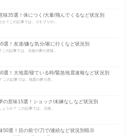
味35選！体につく/大量/飛んでくるなど状況別
か？この記事では、ゴキブリの...
5選！友達/嫌な気分/家に行くなど状況別
この記事では、元彼の夢の意味...
0選！大地震/寝ている時/緊急地震速報など状況別
この記事では、地震の夢の意...
夢の意味15選！ショック/未練なしなど状況別
うか？ この記事では、元彼...
50選！目の前で/刀で/連続など状況別暗示