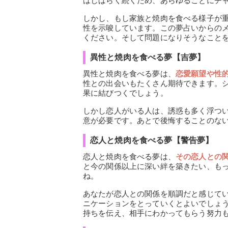
はしばらく続くため、あらゆることにチ
しかし、もし家族と焼肉を食べる様子が
性を示唆しています。この夢占いからの
ください。そして問題になりそうなこと
異性と焼肉を食べる夢【吉夢】
異性と焼肉を食べる夢は、
恋愛願望や性
性との出会いもたくさん期待できます。
果に結びつくでしょう。
しかし恋人がいる人は、誘惑も多く浮つ
意が必要です。あとで後悔することのな
恋人と焼肉を食べる夢【警告夢】
恋人と焼肉を食べる夢は、
その恋人との
と今の関係以上に深い絆を築きたい、も
ね。
あなたが恋人との関係を順調だと感じて
ニケーションをとっていくとよいでしょ
持ちを伝え、相手にわかってもらう努力