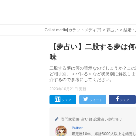
Callat media[カラットメディア]
>
夢占い
>
結婚・
【夢占い】二股する夢は何
味
二股する夢は何の暗示なのでしょうか？この
ど相手別、＜バレる＞など状況別に解説しま
介するので参考にしてください。
2023年10月21日 更新
シェア
ツイート
シェア
専門家監修 |
占い師 恋愛占い師💘ルナ
Twitter
鑑定歴10年、累計5000人以上を鑑