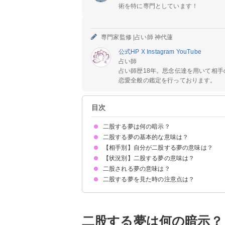
術を特に専門としています！
専門家監修 |
占い師 神代蓮
公式HP
X
Instagram
YouTube
占い師
占い師歴18年。思念伝達を用いて相
恋愛全般の鑑定を行っております。
目次
二股する夢は何の暗示？
二股する夢の基本的な意味は？
【相手別】自分が二股する夢の意味は？
何か大切な選択を迫られている暗示
状況によって意味が決まる
【状況別】二股する夢の意味は？
元彼と二股する夢【警告夢】
知らない人と二股する夢【警告夢】
芸能人と二股する夢【警告夢】
友達と二股する夢【吉夢】
イケメンと二股する夢【吉夢】
同性と二股する夢【警告夢】
二股される夢の意味は？
二股がバレる夢【凶夢】
二股して喧嘩する夢【凶夢】
二股して別れる夢【警告夢】
二股して後悔する夢【吉夢】
恋人がいないのに二股する夢【警告夢】
三股する夢【警告夢】
二股する夢を見た時の注意点は？
彼氏に二股される夢【警告夢】
元彼に二股される夢【警告夢】
好きな人に二股される夢【警告夢】
知らない人に二股される夢【警告夢】
信頼できる人に不安などを相談する
吉夢なら話さず警告夢や凶夢は人に話す
二股する夢は何の暗示？