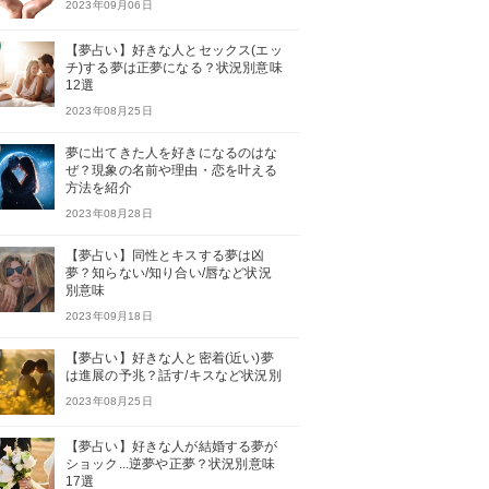
2023年09月06日
【夢占い】好きな人とセックス(エッ
チ)する夢は正夢になる？状況別意味
12選
2023年08月25日
夢に出てきた人を好きになるのはな
ぜ？現象の名前や理由・恋を叶える
方法を紹介
2023年08月28日
【夢占い】同性とキスする夢は凶
夢？知らない/知り合い/唇など状況
別意味
2023年09月18日
【夢占い】好きな人と密着(近い)夢
は進展の予兆？話す/キスなど状況別
2023年08月25日
【夢占い】好きな人が結婚する夢が
ショック...逆夢や正夢？状況別意味
17選