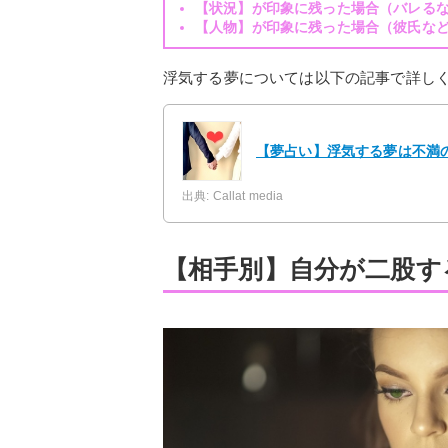
【状況】が印象に残った場合（バレる
【人物】が印象に残った場合（彼氏な
浮気する夢については以下の記事で詳し
【夢占い】浮気する夢は不満
出典: Callat media
【相手別】自分が二股す