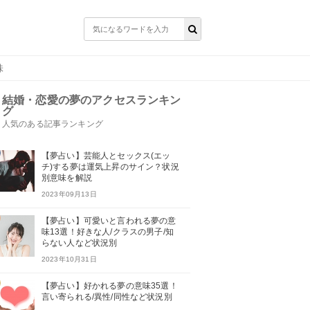
味
結婚・恋愛の夢のアクセスランキン
グ
人気のある記事ランキング
【夢占い】芸能人とセックス(エッ
チ)する夢は運気上昇のサイン？状況
別意味を解説
2023年09月13日
【夢占い】可愛いと言われる夢の意
味13選！好きな人/クラスの男子/知
らない人など状況別
2023年10月31日
【夢占い】好かれる夢の意味35選！
言い寄られる/異性/同性など状況別