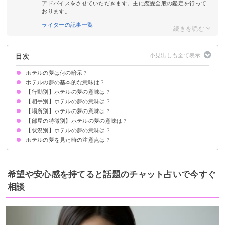
アドバイスをさせていただきます。主に恋愛全般の鑑定を行って
おります。
ライターの記事一覧
目次
ホテルの夢は何の暗示？
ホテルの夢の基本的な意味は？
【行動別】ホテルの夢の意味は？
①休息が必要な暗示
②非日常を求めている暗示
状況によって意味が決まる
【相手別】ホテルの夢の意味は？
ホテルに泊まる夢【警告夢】
ホテルで迷う夢【凶夢】
ホテルで働く夢【凶夢】
ホテルにチェックインする夢【警告夢】
ホテルをチェックアウトする夢【吉夢】
ホテルで隠れる夢【警告夢】
ホテルを予約する夢【願望夢】
【場所別】ホテルの夢の意味は？
知らない人とホテルに行く夢【吉夢】
異性とホテルに行く夢【吉夢・願望夢】
好きな人とホテルに行く夢【吉夢】
家族とホテルに行く夢【吉夢】
友達とホテルに行く夢【吉夢】
知人とホテルに行く夢【吉夢】
1人でホテルに行く夢【凶夢】
【部屋の特徴別】ホテルの夢の意味は？
ホテルのエレベーターの夢【吉夢】
ホテルのロビーの夢【吉夢・凶夢】
ホテルの風呂の夢【吉夢】
ホテルの最上階の夢【凶夢】
ホテルのベッドの夢【凶夢】
ホテルのレストランの夢【吉夢】
【状況別】ホテルの夢の意味は？
ホテルの広い部屋の夢【凶夢】
ホテルのスイートルームの夢【吉夢】
ホテルの和室の夢【願望夢】
ホテルの夢を見た時の注意点は？
旅行でホテルに泊まる夢【警告夢】
ホテルでダブルブッキングする夢【警告夢】
ホテルが怖い夢【凶夢】
高級ホテルの夢【吉夢】
ホテルが火事になる夢【吉夢】
ホテルを探している夢【警告夢】
ホテルで地震が起こる夢【吉夢】
十分な休息を取る
吉夢なら話さず警告夢や凶夢は人に話す
希望や安心感を持てると話題のチャット占いで今すぐ
相談