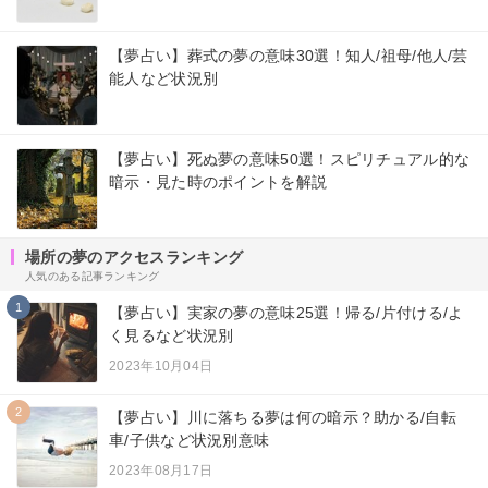
【夢占い】葬式の夢の意味30選！知人/祖母/他人/芸
能人など状況別
【夢占い】死ぬ夢の意味50選！スピリチュアル的な
暗示・見た時のポイントを解説
場所の夢のアクセスランキング
人気のある記事ランキング
1
【夢占い】実家の夢の意味25選！帰る/片付ける/よ
く見るなど状況別
2023年10月04日
2
【夢占い】川に落ちる夢は何の暗示？助かる/自転
車/子供など状況別意味
2023年08月17日