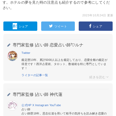
す。ホテルの夢を見た時の注意点も紹介するので参考にしてくだ
さい。
2023年10月24日 更新
シェア
ツイート
シェア
専門家監修 |
占い師 恋愛占い師💘ルナ
Twitter
鑑定歴10年、累計5000人以上を鑑定しており、恋愛全般の鑑定が
得意です！西洋占星術、タロット、数秘術を特に専門としていま
す！
ライターの記事一覧
専門家監修 |
占い師 神代蓮
公式HP
X
Instagram
YouTube
占い師
占い師歴18年。思念伝達を用いて相手の気持ちを読み解き恋愛の