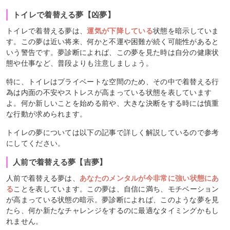
トイレで着替える夢【凶夢】
トイレで着替える夢は、
運気が下降している
状態を暗示していま
す。この夢は近い将来、何かと不運や困難が続く可能性があると
いう警告です。夢診断によれば、この夢を見た時は自分の健康状
態や仕事など、普段よりも注意しましょう。
特に、トイレはプライベートな空間のため、その中で着替える行
為は内面の不安やストレスが高まっている状態を表しています
よ。何か新しいことを始める前や、大きな決断をする時には慎重
な行動が求められます。
トイレの夢については以下の記事で詳しく解説しているので参考
にしてください。
人前で着替える夢【吉夢】
人前で着替える夢は、
あなたのメンタルが今非常に強い状態にあ
る
ことを表しています。この夢は、自信に満ち、モチベーション
が高まっている状態の暗示。夢診断によれば、このような夢を見
たら、何か新たなチャレンジをするのに最適なタイミングかもし
れません。