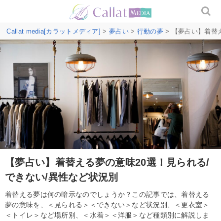
Callat media[カラットメディア]
>
夢占い
>
行動の夢
> 【夢占い】着替
【夢占い】着替える夢の意味20選！見られる/
できない/異性など状況別
着替える夢は何の暗示なのでしょうか？この記事では、着替える
夢の意味を、＜見られる＞＜できない＞など状況別、＜更衣室＞
＜トイレ＞など場所別、＜水着＞＜洋服＞など種類別に解説しま