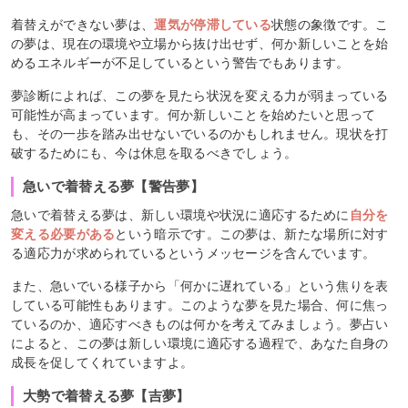
着替えができない夢は、
運気が停滞している
状態の象徴です。こ
の夢は、現在の環境や立場から抜け出せず、何か新しいことを始
めるエネルギーが不足しているという警告でもあります。
夢診断によれば、この夢を見たら状況を変える力が弱まっている
可能性が高まっています。何か新しいことを始めたいと思って
も、その一歩を踏み出せないでいるのかもしれません。現状を打
破するためにも、今は休息を取るべきでしょう。
急いで着替える夢【警告夢】
急いで着替える夢は、新しい環境や状況に適応するために
自分を
変える必要がある
という暗示です。この夢は、新たな場所に対す
る適応力が求められているというメッセージを含んでいます。
また、急いでいる様子から「何かに遅れている」という焦りを表
している可能性もあります。このような夢を見た場合、何に焦っ
ているのか、適応すべきものは何かを考えてみましょう。夢占い
によると、この夢は新しい環境に適応する過程で、あなた自身の
成長を促してくれていますよ。
大勢で着替える夢【吉夢】