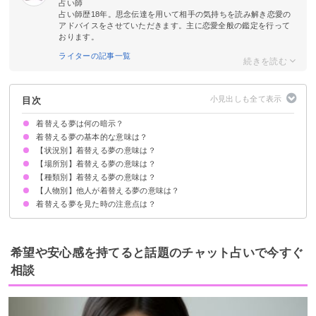
占い師
占い師歴18年。思念伝達を用いて相手の気持ちを読み解き恋愛の
アドバイスをさせていただきます。主に恋愛全般の鑑定を行って
おります。
ライターの記事一覧
目次
着替える夢は何の暗示？
着替える夢の基本的な意味は？
【状況別】着替える夢の意味は？
自分を変えたいという気持ちの暗示
状況によって意味が決まる
【場所別】着替える夢の意味は？
着替えを見られる夢【願望夢】
着替えができない夢【凶夢】
急いで着替える夢【警告夢】
大勢で着替える夢【吉夢】
【種類別】着替える夢の意味は？
更衣室で着替える夢【警告夢】
トイレで着替える夢【凶夢】
人前で着替える夢【吉夢】
職場で着替える夢【警告夢】
教室で着替える夢【凶夢・願望夢】
【人物別】他人が着替える夢の意味は？
水着に着替える夢【吉夢】
洋服に着替える夢【吉夢・願望夢】
ドレスに着替える夢【吉夢】
着物に着替える夢【吉夢】
パジャマに着替える夢【願望夢】
喪服に着替える夢【凶夢・警告夢】
制服に着替える夢【吉夢・凶夢】
着替える夢を見た時の注意点は？
異性が着替える夢【吉夢】
好きな人が着替える夢【吉夢】
家族が着替える夢【願望夢】
友達が着替える夢【吉夢】
自分磨きや環境を変えてみる
吉夢なら話さず警告夢や凶夢は人に話す
希望や安心感を持てると話題のチャット占いで今すぐ
相談