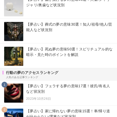
ジャリ/奥歯など状況別
【夢占い】葬式の夢の意味30選！知人/祖母/他人/芸
能人など状況別
【夢占い】死ぬ夢の意味50選！スピリチュアル的な
暗示・見た時のポイントを解説
行動の夢のアクセスランキング
人気のある記事ランキング
1
【夢占い】フェラする夢の意味17選！彼氏/有名人
など状況別
2023年10月26日
2
【夢占い】家に帰れない夢の意味15選！車/帰り道
が分からない/電車など状況別