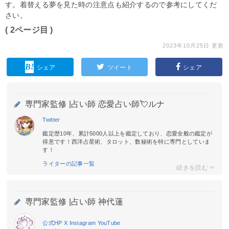
す。着替える夢を見た時の注意点も紹介するので参考にしてくだ
さい。
( 2ページ目 )
2023年10月25日 更新
シェア
ツイート
シェア
専門家監修 |
占い師 恋愛占い師💘ルナ
Twitter
鑑定歴10年、累計5000人以上を鑑定しており、恋愛全般の鑑定が
得意です！西洋占星術、タロット、数秘術を特に専門としていま
す！
ライターの記事一覧
専門家監修 |
占い師 神代蓮
公式HP
X
Instagram
YouTube