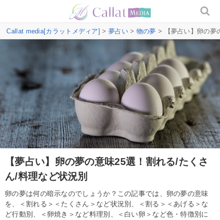
Callat media[カラットメディア]
>
夢占い
>
物の夢
> 【夢占い】卵の夢
【夢占い】卵の夢の意味25選！割れる/たくさ
ん/料理など状況別
卵の夢は何の暗示なのでしょうか？この記事では、卵の夢の意味
を、＜割れる＞＜たくさん＞など状況別、＜割る＞＜あげる＞な
ど行動別、＜卵焼き＞など料理別、＜白い卵＞など色・特徴別に