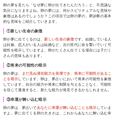
卵の夢を見たら「なぜ夢に卵が出てきたんだろう」と、不思議な
気分になりますよね。卵の夢には、何かスピリチュアルな意味や
象徴はあるのでしょうか？この項目では卵の夢の、夢診断の基本
的な意味をご紹介していきます。
①新しい生命の象徴
卵が夢に出てくるのは、
新しい生命の象徴
です。結婚している人
は妊娠、恋人がいる人は結婚など、次の世代に命を繋いでいく可
能性を暗示していますよ。卵がたくさん出てくる場合には子だく
さんの意味もあります。
②将来の可能性の暗示
卵の夢は、
まだ見ぬ潜在能力を発揮でき、将来に可能性があるこ
とを暗示
しています。卵は、夢占いにおいて将来の可能性を象徴
しています。自分の能力や将来に制限を与えることなく、可能性
を信じて邁進すると、新たな能力が発見できるかもしれません。
③幸運が舞い込む暗示
卵の夢は、夢占いで
あなたに幸運が舞い込むことも暗示
していま
すよ。夢に出てくる卵の大きさは、これからあなたに舞い込む幸