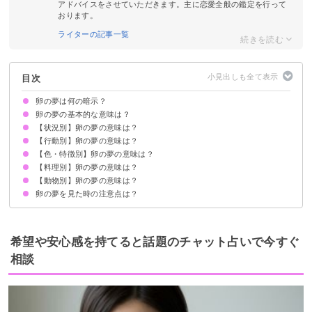
アドバイスをさせていただきます。主に恋愛全般の鑑定を行って
おります。
ライターの記事一覧
目次
卵の夢は何の暗示？
卵の夢の基本的な意味は？
【状況別】卵の夢の意味は？
①新しい生命の象徴
②将来の可能性の暗示
③幸運が舞い込む暗示
状況によって意味が決まる
【行動別】卵の夢の意味は？
卵が割れる夢【警告夢】
卵パックの夢【警告夢】
卵がたくさんある夢【吉夢】
卵をもらう夢【吉夢】
卵にひびが入る夢【警告夢】
卵が孵化する夢【吉夢】
卵が腐っている夢【警告夢】
【色・特徴別】卵の夢の意味は？
卵を割る夢【警告夢】
卵を産む夢【吉夢】
卵を食べる夢【吉夢】
卵をあげる夢【吉夢】
卵を捨てる夢【警告夢】
卵を買う夢【吉夢】
【料理別】卵の夢の意味は？
巨大な卵の夢【吉夢】
白い卵の夢【吉夢】
卵の黄身が印象的な夢【吉夢】
卵の白身が印象的な夢【警告夢】
卵の黄身が双子の夢【吉夢】
青い卵の夢【吉夢】
【動物別】卵の夢の意味は？
卵焼きの夢【吉夢】
卵かけご飯の夢【吉夢】
目玉焼きの夢【吉夢】
卵の夢を見た時の注意点は？
魚の卵の夢【吉夢】
蛇の卵の夢【吉夢・凶夢】
鳥の卵の夢【吉夢】
吉夢なら話さず警告夢や凶夢は人に話す
希望や安心感を持てると話題のチャット占いで今すぐ
相談