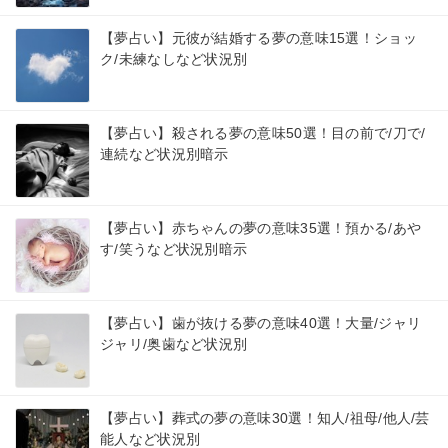
【夢占い】元彼が結婚する夢の意味15選！ショッ
ク/未練なしなど状況別
【夢占い】殺される夢の意味50選！目の前で/刀で/
連続など状況別暗示
【夢占い】赤ちゃんの夢の意味35選！預かる/あや
す/笑うなど状況別暗示
【夢占い】歯が抜ける夢の意味40選！大量/ジャリ
ジャリ/奥歯など状況別
【夢占い】葬式の夢の意味30選！知人/祖母/他人/芸
能人など状況別