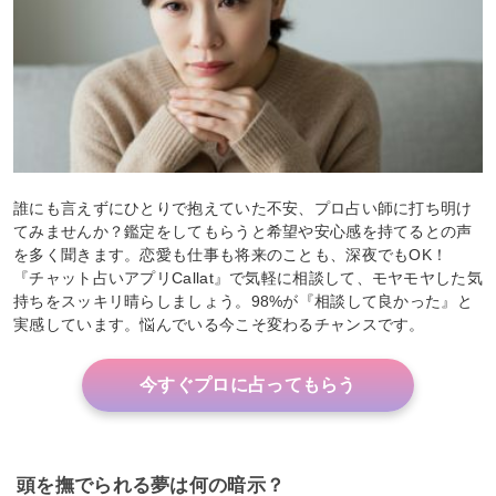
誰にも言えずにひとりで抱えていた不安、プロ占い師に打ち明け
てみませんか？鑑定をしてもらうと希望や安心感を持てるとの声
を多く聞きます。恋愛も仕事も将来のことも、深夜でもOK！
『チャット占いアプリCallat』で気軽に相談して、モヤモヤした気
持ちをスッキリ晴らしましょう。98%が『相談して良かった』と
実感しています。悩んでいる今こそ変わるチャンスです。
今すぐプロに占ってもらう
頭を撫でられる夢は何の暗示？