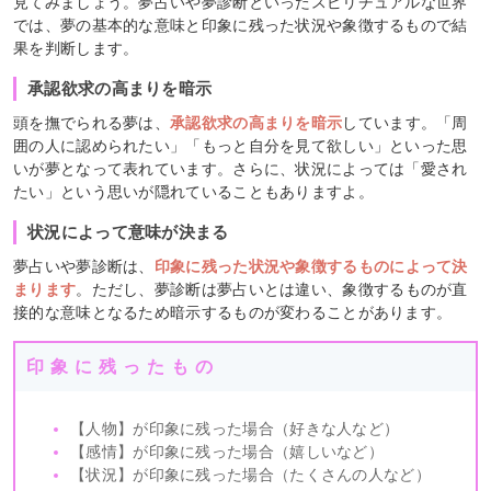
見てみましょう。夢占いや夢診断といったスピリチュアルな世界
では、夢の基本的な意味と印象に残った状況や象徴するもので結
果を判断します。
承認欲求の高まりを暗示
頭を撫でられる夢は、
承認欲求の高まりを暗示
しています。「周
囲の人に認められたい」「もっと自分を見て欲しい」といった思
いが夢となって表れています。さらに、状況によっては「愛され
たい」という思いが隠れていることもありますよ。
状況によって意味が決まる
夢占いや夢診断は、
印象に残った状況や象徴するものによって決
まります
。ただし、夢診断は夢占いとは違い、象徴するものが直
接的な意味となるため暗示するものが変わることがあります。
印象に残ったもの
【人物】が印象に残った場合（好きな人など）
【感情】が印象に残った場合（嬉しいなど）
【状況】が印象に残った場合（たくさんの人など）