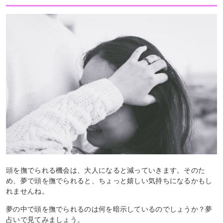
頭を撫でられる機会は、大人になると減っていきます。そのた
め、夢で頭を撫でられると、ちょっと嬉しい気持ちになるかもし
れませんね。
夢の中で頭を撫でられるのは何を暗示しているのでしょうか？夢
占いで見てみましょう。