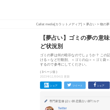
Callat media[カラットメディア]
>
夢占い
>
物の夢
【夢占い】ゴミの夢の意味1
ど状況別
ゴミの夢は何の暗示なのでしょうか？ この
ける＞など行動別、＜ゴミの山＞＜ゴミ袋＞
するので参考にしてください。
( 3ページ目 )
2023年11月04日 更新
シェア
ツイート
シェア
専門家監修 |
占い師 恋愛占い師💘ルナ
Twitter