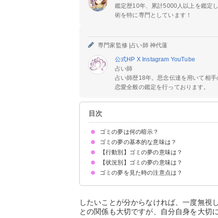
鑑定歴10年、累計5000人以上を鑑
術を特に専門としています！
専門家監修 |
占い師 神代蓮
公式HP
X
Instagram
YouTube
占い師
占い師歴18年。思念伝達を用いて相
恋愛全般の鑑定を行っております。
目次
ゴミの夢は何の暗示？
ゴミの夢の基本的な意味は？
【行動別】ゴミの夢の意味は？
不要になったものの象徴
状況によって意味が決まる
【状況別】ゴミの夢の意味は？
ゴミを捨てる夢【吉夢】
ゴミ拾いをする夢【警告夢】
ゴミを片付ける夢【吉夢】
ゴミを燃やす夢【警告夢】
ゴミが燃える夢【吉夢】
ゴミに埋もれる夢【凶夢】
ゴミをあさる夢【警告夢】
ゴミの夢を見た時の注意点は？
ゴミの山の夢【凶夢】
ゴミ袋の夢【吉夢】
ゴミ捨て場の夢【警告夢】
玄関にゴミがある夢【警告夢】
トイレにゴミがある夢【凶夢】
捨てられないゴミの夢【警告夢】
ゴミが散乱している夢【警告夢】
ゴミ屋敷の夢【警告夢】
ゴミが臭い夢【凶夢】
身の回りや環境の断捨離をしてみる
吉夢なら話さず警告夢や凶夢は人に話す
したいことが分からなければ、一度無視
との関係も大切ですが、自分自身を大切