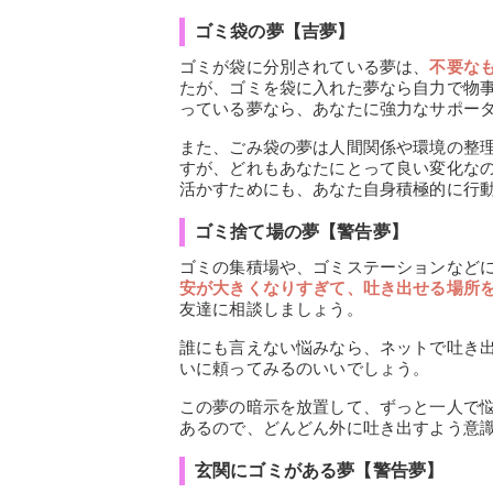
ゴミ袋の夢【吉夢】
ゴミが袋に分別されている夢は、
不要な
たが、ゴミを袋に入れた夢なら自力で物
っている夢なら、あなたに強力なサポー
また、ごみ袋の夢は人間関係や環境の整
すが、どれもあなたにとって良い変化な
活かすためにも、あなた自身積極的に行
ゴミ捨て場の夢【警告夢】
ゴミの集積場や、ゴミステーションなど
安が大きくなりすぎて、吐き出せる場所
友達に相談しましょう。
誰にも言えない悩みなら、ネットで吐き
いに頼ってみるのいいでしょう。
この夢の暗示を放置して、ずっと一人で
あるので、どんどん外に吐き出すよう意
玄関にゴミがある夢【警告夢】