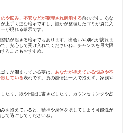
ものや悩み、不安などが整理され解消する
前兆です。あな
事が上手く進む暗示ですし、誰かが整理したゴミが袋に入
ターが現れる暗示です。
理整頓が起きる暗示でもあります。出会いや別れが訪れま
ので、安心して受け入れてくださいね。チャンスを最大限
動することもおすすめ。
にゴミが溜まっている夢は、
あなたが抱えている悩みや不
を欲している
表れです。負の感情は一人で抱えず、家族や
出したり、紙や日記に書きだしたり、カウンセリングや占
悩みを抱えていると、精神や身体を壊してしまう可能性が
識して過ごしてくださいね。