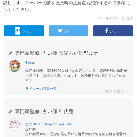
説します。スーパーの夢を見た時の注意点も紹介するので参考に
してください。
2023年11月03日 更新
シェア
ツイート
シェア
専門家監修 |
占い師 恋愛占い師💘ルナ
Twitter
鑑定歴10年、累計5000人以上を鑑定しており、恋愛全般の鑑定が
得意です！西洋占星術、タロット、数秘術を特に専門としていま
す！
ライターの記事一覧
専門家監修 |
占い師 神代蓮
公式HP
X
Instagram
YouTube
占い師
占い師歴18年。思念伝達を用いて相手の気持ちを読み解き恋愛の