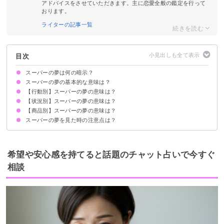
アドバイスをさせていただきます。主に恋愛全般の鑑定を行って
おります。
ライターの記事一覧
目次
スーパーの夢は何の暗示？
スーパーの夢の基本的な意味は？
【行動別】スーパーの夢の意味は？
①日常生活の象徴
②対人関係の象徴
状況によって意味が決まる
【状況別】スーパーの夢の意味は？
スーパーで買い物をする夢【警告夢】
スーパーで働く夢【願望夢】
スーパーへ閉店間際に行く夢【凶夢】
スーパーで喧嘩する夢【凶夢】
スーパーで陳列する夢【予知夢】
【商品別】スーパーの夢の意味は？
スーパーで知り合いに会う夢【吉夢】
スーパーで好きな人に会う夢【願望夢】
スーパーが開店する夢【吉夢】
スーパーで安売りしている商品を買う夢【凶夢】
スーパーが混雑する夢【吉夢】
スーパーで迷子になる夢【凶夢】
スーパーでレジに並ぶ夢【凶夢】
異性とスーパーにいる夢【予知夢】
スーパーの夢を見た時の注意点は？
スーパーで魚を買う夢【吉夢】
スーパーで肉を買う夢【警告夢】
スーパーで野菜を買う夢【吉夢】
スーパーでお菓子を買う夢【吉夢】
吉夢なら話さず警告夢や凶夢は人に話す
希望や安心感を持てると話題のチャット占いで今すぐ
相談