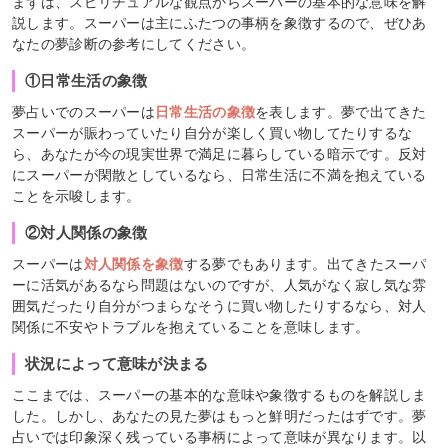
まずは、スピリチュアルな観点からスーパーの基本的な意味を解
説します。スーパーは主にふたつの事柄を象徴するので、ぜひあ
なたの夢診断の参考にしてください。
①日常生活の象徴
夢占いでのスーパーは
日常生活の象徴
を表します。夢で出てきた
スーパーが賑わっていたり自分が楽しく買い物してたりするな
ら、あなたが今の現実世界で満足に暮らしている暗示です。反対
にスーパーが閑散としているなら、日常生活に不満を抱えている
ことを示唆します。
②対人関係の象徴
スーパーは
対人関係を象徴
する夢でもあります。出てきたスーパ
ーに活気があるなら問題はないのですが、人気がなく寂し気な雰
囲気だったり自分がつまらなそうに買い物したりするなら、対人
関係に不安やトラブルを抱えていることを意味します。
状況によって意味が決まる
ここまでは、スーパーの基本的な意味や象徴するものを解説しま
した。しかし、あなたの見た夢はもっと鮮明だったはずです。夢
占いでは印象深く残っている事柄によって意味が異なります。以