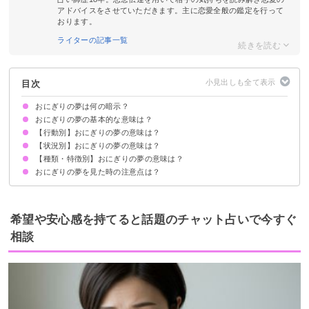
アドバイスをさせていただきます。主に恋愛全般の鑑定を行って
おります。
ライターの記事一覧
目次
おにぎりの夢は何の暗示？
おにぎりの夢の基本的な意味は？
【行動別】おにぎりの夢の意味は？
金運UPの暗示
状況によって意味が決まる
【状況別】おにぎりの夢の意味は？
おにぎりを食べる夢【警告夢】
おにぎりを買う夢【吉夢】
おにぎりを握る夢 【吉夢】
おにぎりをあげる夢【吉夢】
おにぎりを拾う夢【吉夢】
おにぎりを捨てる夢【警告夢】
おにぎりを投げる夢【凶夢】
【種類・特徴別】おにぎりの夢の意味は？
おにぎりをもらう夢【吉夢】
おにぎりが腐る夢【凶夢】
大きいおにぎりの夢【吉夢】
大量のおにぎりの夢【吉夢】
お弁当に入ったおにぎりの夢【吉夢】
おにぎりの夢を見た時の注意点は？
白いおにぎりの夢【吉夢】
海苔つきおにぎりの夢【吉夢】
たらこのおにぎりの夢【吉夢】
鮭のおにぎりの夢【予知夢】
梅のおにぎりの夢【吉夢】
昆布のおにぎりの夢【吉夢】
焼きおにぎりの夢【吉夢】
吉夢なら話さず警告夢や凶夢は人に話す
希望や安心感を持てると話題のチャット占いで今すぐ
相談