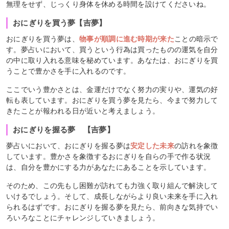
無理をせず、じっくり身体を休める時間を設けてくださいね。
おにぎりを買う夢【吉夢】
おにぎりを買う夢は、
物事が順調に進む時期が来た
ことの暗示で
す。夢占いにおいて、買うという行為は買ったものの運気を自分
の中に取り入れる意味を秘めています。あなたは、おにぎりを買
うことで豊かさを手に入れるのです。
ここでいう豊かさとは、金運だけでなく努力の実りや、運気の好
転も表しています。おにぎりを買う夢を見たら、今まで努力して
きたことが報われる日が近いと考えましょう。
おにぎりを握る夢 【吉夢】
夢占いにおいて、おにぎりを握る夢は
安定した未来
の訪れを象徴
しています。豊かさを象徴するおにぎりを自らの手で作る状況
は、自分を豊かにする力があなたにあることを示しています。
そのため、この先もし困難が訪れても力強く取り組んで解決して
いけるでしょう。そして、成長しながらより良い未来を手に入れ
られるはずです。おにぎりを握る夢を見たら、前向きな気持でい
ろいろなことにチャレンジしていきましょう。