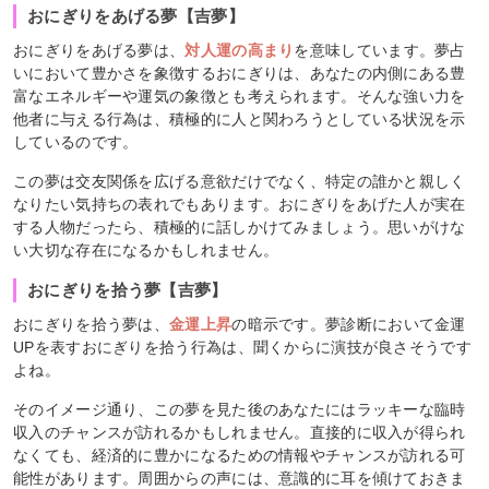
おにぎりをあげる夢【吉夢】
おにぎりをあげる夢は、
対人運の高まり
を意味しています。夢占
いにおいて豊かさを象徴するおにぎりは、あなたの内側にある豊
富なエネルギーや運気の象徴とも考えられます。そんな強い力を
他者に与える行為は、積極的に人と関わろうとしている状況を示
しているのです。
この夢は交友関係を広げる意欲だけでなく、特定の誰かと親しく
なりたい気持ちの表れでもあります。おにぎりをあげた人が実在
する人物だったら、積極的に話しかけてみましょう。思いがけな
い大切な存在になるかもしれません。
おにぎりを拾う夢【吉夢】
おにぎりを拾う夢は、
金運上昇
の暗示です。夢診断において金運
UPを表すおにぎりを拾う行為は、聞くからに演技が良さそうです
よね。
そのイメージ通り、この夢を見た後のあなたにはラッキーな臨時
収入のチャンスが訪れるかもしれません。直接的に収入が得られ
なくても、経済的に豊かになるための情報やチャンスが訪れる可
能性があります。周囲からの声には、意識的に耳を傾けておきま