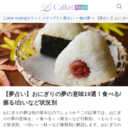
Callat media[カラットメディア]
>
夢占い
>
物の夢
> 【夢占い】おにぎ
【夢占い】おにぎりの夢の意味19選！食べる/
握る/白いなど状況別
おにぎりの夢は何の暗示なのでしょうか？この記事では、おにぎ
りの夢の意味を、＜食べる＞＜握る＞など行動別、＜もらう＞な
ど状況別、＜白い＞＜鮭＞など種類別に解説します。おにぎりの