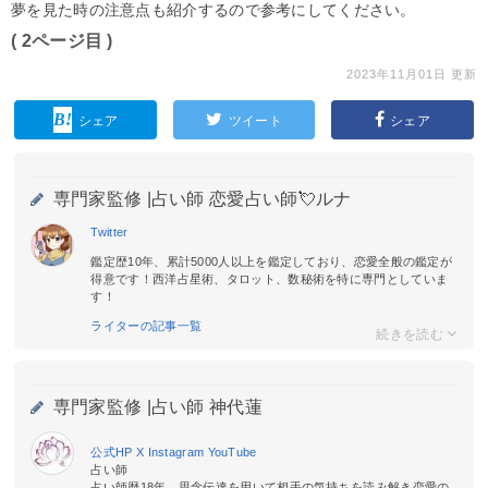
夢を見た時の注意点も紹介するので参考にしてください。
( 2ページ目 )
2023年11月01日 更新
シェア
ツイート
シェア
専門家監修 |
占い師 恋愛占い師💘ルナ
Twitter
鑑定歴10年、累計5000人以上を鑑定しており、恋愛全般の鑑定が
得意です！西洋占星術、タロット、数秘術を特に専門としていま
す！
ライターの記事一覧
専門家監修 |
占い師 神代蓮
公式HP
X
Instagram
YouTube
占い師
占い師歴18年。思念伝達を用いて相手の気持ちを読み解き恋愛の