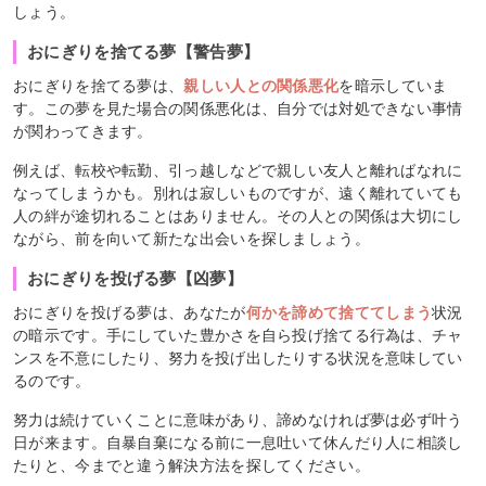
しょう。
おにぎりを捨てる夢【警告夢】
おにぎりを捨てる夢
は、
親しい人との関係悪化
を暗示していま
す。この夢を見た場合の関係悪化は、自分では対処できない事情
が関わってきます。
例えば、転校や転勤、引っ越しなどで親しい友人と離ればなれに
なってしまうかも。別れは寂しいものですが、遠く離れていても
人の絆が途切れることはありません。その人との関係は大切にし
ながら、前を向いて新たな出会いを探しましょう。
おにぎりを投げる夢【凶夢】
おにぎりを投げる夢は、あなたが
何かを諦めて捨ててしまう
状況
の暗示です。手にしていた豊かさを自ら投げ捨てる行為は、チャ
ンスを不意にしたり、努力を投げ出したりする状況を意味してい
るのです。
努力は続けていくことに意味があり、諦めなければ夢は必ず叶う
日が来ます。自暴自棄になる前に一息吐いて休んだり人に相談し
たりと、今までと違う解決方法を探してください。