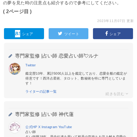
の夢を見た時の注意点も紹介するので参考にしてください。
( 2ページ目 )
2023年11月07日 更新
シェア
ツイート
シェア
専門家監修 |
占い師 恋愛占い師💘ルナ
Twitter
鑑定歴10年、累計5000人以上を鑑定しており、恋愛全般の鑑定が
得意です！西洋占星術、タロット、数秘術を特に専門としていま
す！
ライターの記事一覧
専門家監修 |
占い師 神代蓮
公式HP
X
Instagram
YouTube
占い師
占い師歴18年。思念伝達を用いて相手の気持ちを読み解き恋愛の