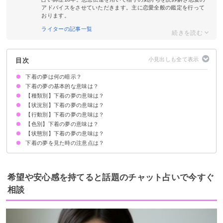
アドバイスをさせていただきます。主に恋愛全般の鑑定を行って
おります。
ライターの記事一覧
目次
下着の夢は何の暗示？
下着の夢の基本的な意味は？
【種類別】下着の夢の意味は？
①知られたくない秘密の象徴
②性的欲求の暗示
状況によって意味が決まる
【状況別】下着の夢の意味は？
パンツの夢【願望夢】
ブラジャーの夢【吉夢】
キャミソールの夢【吉夢】
ガードルの夢【警告夢】
【行動別】下着の夢の意味は？
下着姿の夢【警告夢】
下着を履いてない夢【警告夢・願望夢】
下着を忘れる夢【警告夢】
下着をもらう夢【吉夢】
下着を盗まれる夢【警告夢】
下着姿を恥ずかしがっている夢【警告夢】
下着をなくす夢【警告夢】
下着を眺めている夢【吉夢】
他人の下着を持っている夢【吉夢】
下着を振り回している夢【警告夢】
【色別】下着の夢の意味は？
下着を買う夢【吉夢】
下着をつける・履く夢【警告夢】
下着を脱ぐ夢【警告夢】
下着を洗う夢【警告夢】
下着を捨てる夢【吉夢】
下着を畳む夢【吉夢】
下着を拾う夢【警告夢】
下着を盗む夢【警告夢】
下着を投げる夢【願望夢】
下着を履き替える夢【吉夢】
【状態別】下着の夢の意味は？
赤い下着の夢【吉夢】
白い下着の夢【吉夢】
黄色い下着の夢【吉夢】
黒い下着の夢【警告夢】
青い下着の夢【警告夢】
紫の下着の夢【吉夢】
下着の夢を見た時の注意点は？
下着が汚れている夢【吉夢】
下着が濡れている夢【願望夢】
下着が破れている夢【凶夢】
下着に血がついている夢【警告夢】
小さすぎる下着の夢【警告夢】
大きすぎる下着の夢【警告夢】
十分な休息を取る
吉夢なら話さず警告夢や凶夢は人に話す
希望や安心感を持てると話題のチャット占いで今すぐ
相談