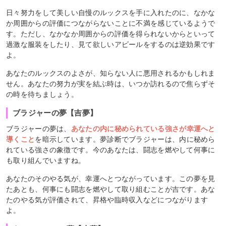
日々努力をして美しい自慢のルックスを手に入れたのに、なかな
か周囲からの評価につながらないことに不満を感じているようで
す。ただし、なかなか周囲からの評価を得られないからといって
過激な服装をしたり、見て欲しいアピールをするのは逆効果です
よ。
あなたのルックスのよさが、知らない人に悪用されるかもしれま
せん。あなたの努力が実を結ぶ時は、いつか訪れるので焦らずそ
の時を待ちましょう。
ブラジャーの夢【吉夢】
ブラジャーの夢は、
あなたの内に秘められている強さが幸運へと
導くこと
を暗示しています。夢診断でブラジャーは、内に秘めら
れている強さの象徴です。今のあなたは、闘志を燃やして何事に
も取り組んでいますね。
あなたのそのやる気が、幸運へとつながっています。この夢を見
たあとも、何事にも闘志を燃やして取り組むことが吉です。あな
たのやる気が評価されて、昇格や臨時収入などにつながります
よ。