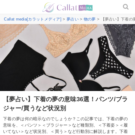
Callat media[カラットメディア]
>
夢占い
>
物の夢
> 【夢占い】下着の
【夢占い】下着の夢の意味36選！パンツ/ブラ
ジャー/買うなど状況別
下着の夢は何の暗示なのでしょうか？この記事では、下着の夢の
意味を、＜パンツ＞＜ブラジャー＞など種類別、＜下着姿＞＜履
いてない＞など状況別、＜買う＞など行動別に解説します。下着