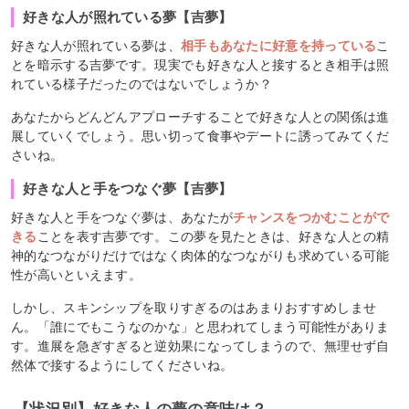
好きな人が照れている夢【吉夢】
好きな人が照れている夢は、
相手もあなたに好意を持っている
こ
とを暗示する吉夢です。現実でも好きな人と接するとき相手は照
れている様子だったのではないでしょうか？
あなたからどんどんアプローチすることで好きな人との関係は進
展していくでしょう。思い切って食事やデートに誘ってみてくだ
さいね。
好きな人と手をつなぐ夢【吉夢】
好きな人と手をつなぐ夢は、あなたが
チャンスをつかむことがで
きる
ことを表す吉夢です。この夢を見たときは、好きな人との精
神的なつながりだけではなく肉体的なつながりも求めている可能
性が高いといえます。
しかし、スキンシップを取りすぎるのはあまりおすすめしませ
ん。「誰にでもこうなのかな」と思われてしまう可能性がありま
す。進展を急ぎすぎると逆効果になってしまうので、無理せず自
然体で接するようにしてくださいね。