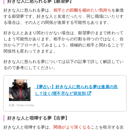
好きな人に怒られる夢【願望夢】
好きな人に怒られる夢は、
相手との距離を縮めたい気持ち
を象徴
する願望夢です。好きな人と友達だったり、同じ職場にいたりす
る場合は、その人との関係が進展する可能性もあります。
好きな人とあまり関わりがない場合は、願望夢のままで終わって
しまう可能性があります。相手からの行動を待つのではなく、自
分からアプローチしてみましょう。積極的に相手と関わることで
関係性も変わってきますよ。
好きな人に怒られる夢については以下の記事で詳しく解説してい
るので参考にしてください。
【夢占い】好きな人に怒られる夢は進展の兆
し？泣く/理不尽など状況別
出典: Callat media
好きな人と喧嘩する夢【吉夢】
好きな人と喧嘩する夢は、
関係がより深くなる
ことを暗示する吉