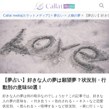
Callat media[カラットメディア]
>
夢占い
>
人物の夢
> 【夢占い】好き
【夢占い】好きな人の夢は願望夢？状況別・行
動別の意味50選！
好きな人の夢は何の暗示なのでしょうか？この記事では、好きな
人の夢の意味を、＜付き合う＞＜告白される＞＜キス＞など恋愛
状況別、＜怒られる＞＜喧嘩する＞など状況別、＜家に行く＞な