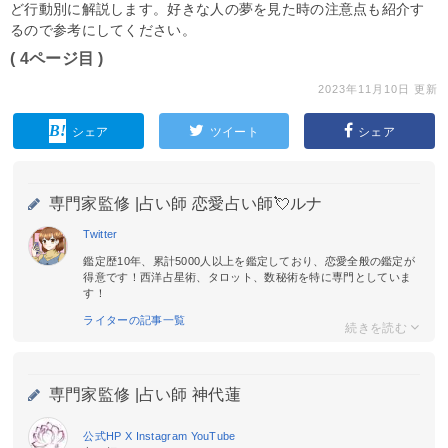
ど行動別に解説します。好きな人の夢を見た時の注意点も紹介す
るので参考にしてください。
( 4ページ目 )
2023年11月10日 更新
シェア
ツイート
シェア
専門家監修 |
占い師 恋愛占い師💘ルナ
Twitter
鑑定歴10年、累計5000人以上を鑑定しており、恋愛全般の鑑定が
得意です！西洋占星術、タロット、数秘術を特に専門としていま
す！
ライターの記事一覧
専門家監修 |
占い師 神代蓮
公式HP
X
Instagram
YouTube