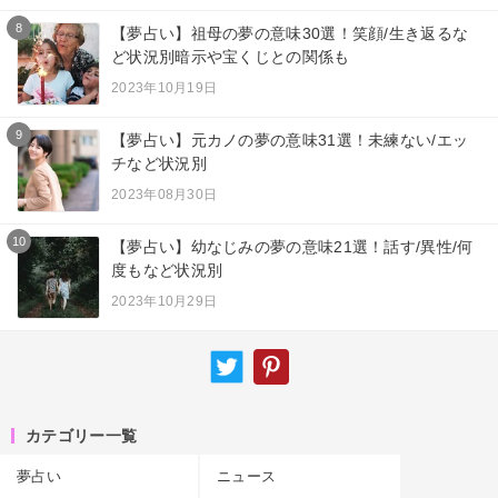
8
【夢占い】祖母の夢の意味30選！笑顔/生き返るな
ど状況別暗示や宝くじとの関係も
2023年10月19日
9
【夢占い】元カノの夢の意味31選！未練ない/エッ
チなど状況別
2023年08月30日
10
【夢占い】幼なじみの夢の意味21選！話す/異性/何
度もなど状況別
2023年10月29日
カテゴリー一覧
夢占い
ニュース