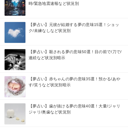
時/緊急地震速報など状況別
【夢占い】元彼が結婚する夢の意味15選！ショッ
ク/未練なしなど状況別
【夢占い】殺される夢の意味50選！目の前で/刀で/
連続など状況別暗示
【夢占い】赤ちゃんの夢の意味35選！預かる/あや
す/笑うなど状況別暗示
【夢占い】歯が抜ける夢の意味40選！大量/ジャリ
ジャリ/奥歯など状況別