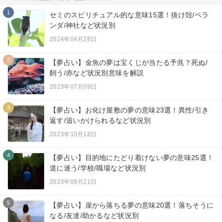
1
セミのスピリチュアル的な意味15選！抜け殻/ベラ
ンダ/神社など状況別
2024年04月28日
2
【夢占い】金魚の夢は宝くじが当たる予兆？死ぬ/
飼う/赤など状況別意味を解説
2023年07月09日
3
【夢占い】お化け屋敷の夢の意味23選！異性/引き
返す/追いかけられるなど状況別
2023年10月18日
4
【夢占い】目的地にたどり着けない夢の意味25選！
道に迷う/学校/職場など状況別
2023年09月21日
5
【夢占い】崖から落ちる夢の意味20選！落ちそうに
なる/友達/助かるなど状況別