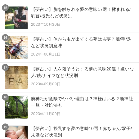
15
【夢占い】胸を触られる夢の意味17選！揉まれる/
乳首/彼氏など状況別
2023年10月30日
16
【夢占い】体から虫が出てくる夢は吉夢？腕/手/足
など状況別意味
2024年06月11日
17
【夢占い】人を殺そうとする夢の意味20選！嫌いな
人/銃/ナイフなど状況別
2023年09月09日
18
廃神社が危険でヤバい理由は？神様はいる？廃神社
一覧・対処法も
2023年11月09日
19
【夢占い】授乳する夢の意味10選！赤ちゃん/双子/
未婚など状況別