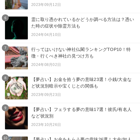
2023年09月12日
6
霊に取り憑かれているかどうか調べる方法は？憑い
た時の症状や除霊方法も
2024年04月10日
7
行ってはいけない神社仏閣ランキングTOP10！特
徴・行くべき神社の見つけ方も
2024年08月02日
8
【夢占い】お金を拾う夢の意味23選！小銭/大金な
ど状況別暗示や宝くじとの関係も
2023年09月23日
9
【夢占い】フェラする夢の意味17選！彼氏/有名人
など状況別
2023年10月26日
10
【夢占い】お金をもらう夢の意味26選！大金/知人