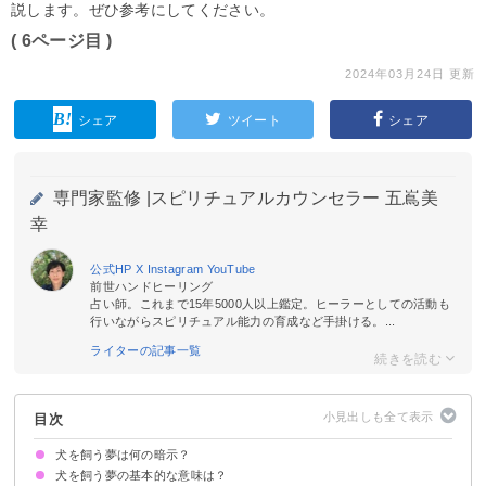
説します。ぜひ参考にしてください。
( 6ページ目 )
2024年03月24日 更新
シェア
ツイート
シェア
専門家監修 |
スピリチュアルカウンセラー 五嶌美
幸
公式HP
X
Instagram
YouTube
前世ハンドヒーリング
占い師。これまで15年5000人以上鑑定。ヒーラーとしての活動も
行いながらスピリチュアル能力の育成など手掛ける。...
ライターの記事一覧
目次
犬を飼う夢は何の暗示？
犬を飼う夢の基本的な意味は？