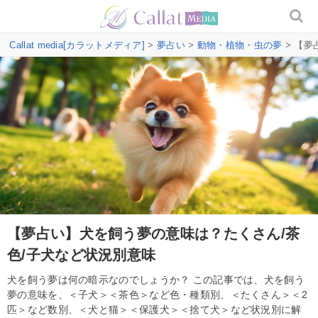
Callat media[カラットメディア]
>
夢占い
>
動物・植物・虫の夢
> 【夢
【夢占い】犬を飼う夢の意味は？たくさん/茶
色/子犬など状況別意味
犬を飼う夢は何の暗示なのでしょうか？ この記事では、犬を飼う
夢の意味を、＜子犬＞＜茶色＞など色・種類別、＜たくさん＞＜2
匹＞など数別、＜犬と猫＞＜保護犬＞＜捨て犬＞など状況別に解