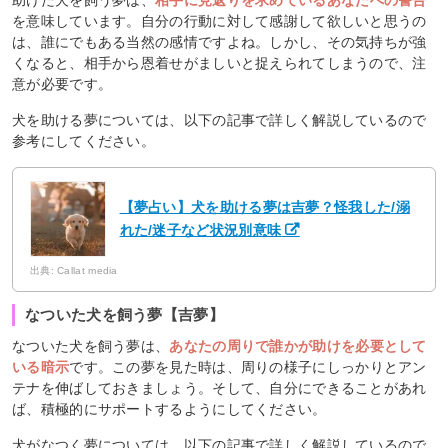
助けた犬を飼う夢は、
相手に見返りを求めているあなたへの警告
を意味しています。自分の行動に対して感謝して欲しいと思うの
は、誰にでもある当然の感情ですよね。しかし、その気持ちが強
くなると、相手から恩着せがましいと捉えられてしまうので、注
意が必要です。
犬を助ける夢については、以下の記事で詳しく解説しているので
参考にしてください。
【夢占い】犬を助ける夢は吉夢？怪我した/溺
れた/迷子など状況別意味
出典: Callat media
なついた犬を飼う夢【吉夢】
なついた犬を飼う夢は、
あなたの周りで誰かが助けを必要として
いる暗示
です。この夢を見た時は、周りの様子にしっかりとアン
テナを伸ばしておきましょう。そして、自分にできることがあれ
ば、積極的にサポートするようにしてください。
犬がなつく夢については、以下の記事で詳しく解説しているので