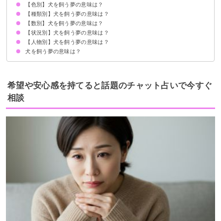
【色別】犬を飼う夢の意味は？
愛情を欲していることの暗示
状況によって意味が決まる
【種類別】犬を飼う夢の意味は？
茶色の犬を飼う夢【吉夢】
白い犬を飼う夢【吉夢】
黒い犬を飼う夢【警告夢】
白黒の犬を飼う夢【警告夢】
グレーの犬を飼う夢【警告夢】
【数別】犬を飼う夢の意味は？
子犬を飼う夢【警告夢】
大型犬を飼う夢【警告夢】
ミニチュアダックスフンドを飼う夢【吉夢】
柴犬を飼う夢【吉夢】
トイプードルを飼う夢【警告夢】
ゴールデンレトリバーを飼う夢【吉夢】
チワワを飼う夢【警告夢】
パグを飼う夢【吉夢】
ポメラニアンを飼う夢【吉夢】
コーギーを飼う夢【警告夢】
【状況別】犬を飼う夢の意味は？
犬をたくさん飼う夢【吉夢】
2匹の犬を飼う夢【吉夢】
3匹の犬を飼う夢【吉夢】
【人物別】犬を飼う夢の意味は？
犬と猫を飼う夢【警告夢】
拾った犬を飼う夢【吉夢】
助けた犬を飼う夢【警告夢】
なついた犬を飼う夢【吉夢】
家に入ってきた犬を飼う夢【吉夢】
保護犬を飼う夢【警告夢】
捨て犬を飼う夢【吉夢】
迷った後に犬を飼う夢【吉夢】
犬を飼う夢の意味は？
家族が犬を飼う夢【警告夢】
友達が犬を飼う夢【吉夢】
恋人が犬を飼う夢【吉夢】
隣の人が犬を飼う夢【吉夢】
希望や安心感を持てると話題のチャット占いで今すぐ
相談