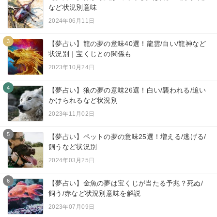
など状況別意味
2024年06月11日
3
【夢占い】龍の夢の意味40選！龍雲/白い/龍神など
状況別｜宝くじとの関係も
2023年10月24日
4
【夢占い】狼の夢の意味26選！白い/襲われる/追い
かけられるなど状況別
2023年11月02日
5
【夢占い】ペットの夢の意味25選！増える/逃げる/
飼うなど状況別
2024年03月25日
6
【夢占い】金魚の夢は宝くじが当たる予兆？死ぬ/
飼う/赤など状況別意味を解説
2023年07月09日