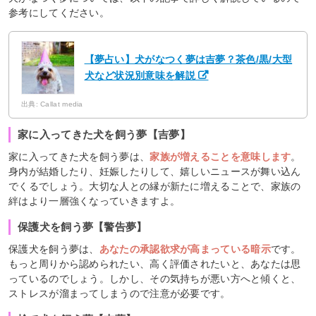
参考にしてください。
【夢占い】犬がなつく夢は吉夢？茶色/黒/大型
犬など状況別意味を解説
出典: Callat media
家に入ってきた犬を飼う夢【吉夢】
家に入ってきた犬を飼う夢は、
家族が増えることを意味します
。
身内が結婚したり、妊娠したりして、嬉しいニュースが舞い込ん
でくるでしょう。大切な人との縁が新たに増えることで、家族の
絆はより一層強くなっていきますよ。
保護犬を飼う夢【警告夢】
保護犬を飼う夢は、
あなたの承認欲求が高まっている暗示
です。
もっと周りから認められたい、高く評価されたいと、あなたは思
っているのでしょう。しかし、その気持ちが悪い方へと傾くと、
ストレスが溜まってしまうので注意が必要です。