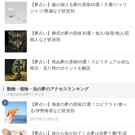
【夢占い】歯が抜ける夢の意味40選！大量/ジャリ
ジャリ/奥歯など状況別
【夢占い】葬式の夢の意味30選！知人/祖母/他人/芸
能人など状況別
【夢占い】死ぬ夢の意味50選！スピリチュアル的な
暗示・見た時のポイントを解説
動物・植物・虫の夢のアクセスランキング
人気のある記事ランキング
1
【夢占い】海老の夢の意味27選！エビフライ/食べ
る/伊勢海老など状況別
2023年11月01日
2
【夢占い】体から虫が出てくる夢は吉夢？腕/手/足