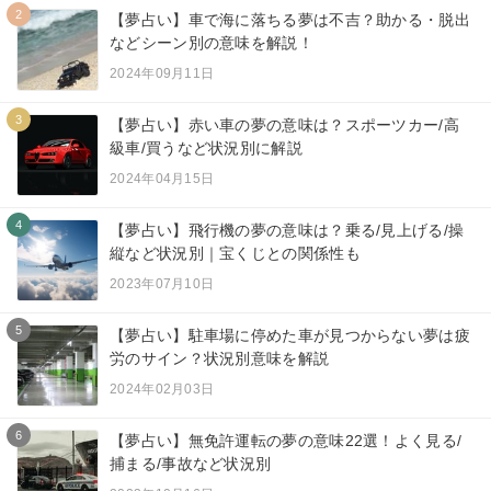
2
【夢占い】車で海に落ちる夢は不吉？助かる・脱出
などシーン別の意味を解説！
2024年09月11日
3
【夢占い】赤い車の夢の意味は？スポーツカー/高
級車/買うなど状況別に解説
2024年04月15日
4
【夢占い】飛行機の夢の意味は？乗る/見上げる/操
縦など状況別｜宝くじとの関係性も
2023年07月10日
5
【夢占い】駐車場に停めた車が見つからない夢は疲
労のサイン？状況別意味を解説
2024年02月03日
6
【夢占い】無免許運転の夢の意味22選！よく見る/
捕まる/事故など状況別