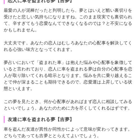
恋人に車を盗まれる夢【吉夢】
最愛の人が泥棒だったと判明したら、夢とはいえど酷い裏切りを
受けたと悲しい気持ちになりますね。このまま現実でも裏切られ
て、辛すぎてもう恋愛なんてできなくなるのでは？と不安になる
かもしれません。
大丈夫です。あなたの恋人はむしろあなたの心配事を解決してく
れる心強い味方となってくれます。
夢占いにおいて「盗まれた車」は抱えた悩みや心配事を象徴して
いると言われており、恋人に車を盗まれる夢は自分の心配事を恋
人が取り除いてくれる暗示となります。悩みを共に乗り越えるこ
とで仲が深まることも期待できるので、恋愛運は上昇している状
態といえます。
この夢を見たとき、何か心配事があればまず恋人に相談してみる
といいでしょう。あなたのために力を尽くしてくれるはずです。
友達に車を盗まれる夢【吉夢】
車を盗んだ友達が異性か同性かによって意味が変わってきます。
どちらであっても吉夢ととらえてよいでしょう。