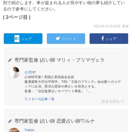
別で紹介します。車が盗まれる人が見やすい他の夢も紹介してい
るので参考にしてください。
( 2ページ目 )
2024年07月03日 更新
シェア
ツイート
シェア
専門家監修 |
占い師 マリィ・プリマヴェラ
公式HP
占術研究家 / 英国占星術協会会員
慶應義塾大学法学部卒。TBS『王様のブランチ』始め数々のメデ
ィアに出演。西洋占星術や夢占いを得意とする。
著書：『決定版夢占いキーワード事典』『...
ライターの記事一覧
専門家監修 |
占い師 恋愛占い師💘ルナ
Twitter