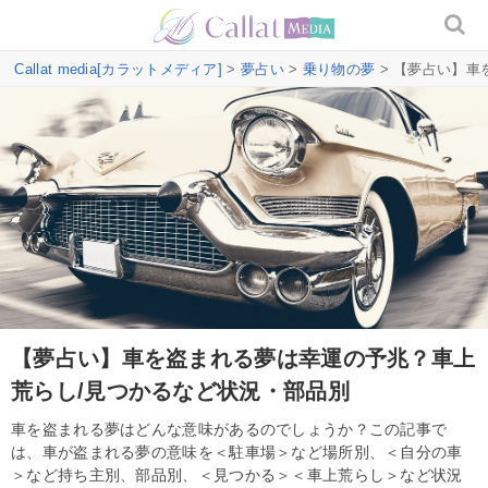
Callat media[カラットメディア]
>
夢占い
>
乗り物の夢
> 【夢占い】車
【夢占い】車を盗まれる夢は幸運の予兆？車上
荒らし/見つかるなど状況・部品別
車を盗まれる夢はどんな意味があるのでしょうか？この記事で
は、車が盗まれる夢の意味を＜駐車場＞など場所別、＜自分の車
＞など持ち主別、部品別、＜見つかる＞＜車上荒らし＞など状況