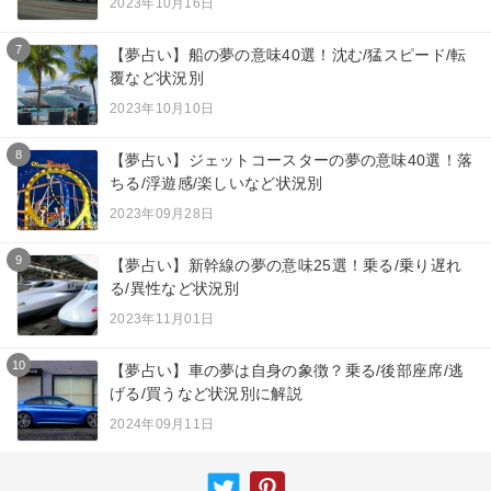
2023年10月16日
7
【夢占い】船の夢の意味40選！沈む/猛スピード/転
覆など状況別
2023年10月10日
8
【夢占い】ジェットコースターの夢の意味40選！落
ちる/浮遊感/楽しいなど状況別
2023年09月28日
9
【夢占い】新幹線の夢の意味25選！乗る/乗り遅れ
る/異性など状況別
2023年11月01日
10
【夢占い】車の夢は自身の象徴？乗る/後部座席/逃
げる/買うなど状況別に解説
2024年09月11日