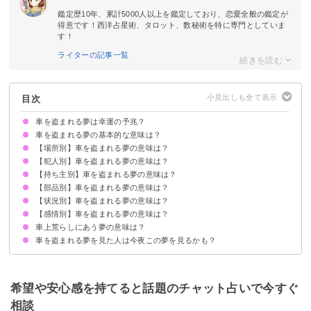
鑑定歴10年、累計5000人以上を鑑定しており、恋愛全般の鑑定が
得意です！西洋占星術、タロット、数秘術を特に専門としていま
す！
ライターの記事一覧
目次
車を盗まれる夢は幸運の予兆？
車を盗まれる夢の基本的な意味は？
【場所別】車を盗まれる夢の意味は？
運気の上昇を暗示する吉夢
恋愛運も上昇
ただし正確な意味は状況により決まる
【犯人別】車を盗まれる夢の意味は？
駐車場で車を盗まれる夢【吉夢／凶夢】
自宅の駐車場で車を盗まれる夢【凶夢】
知らない場所で車を盗まれる夢【吉夢／凶夢】
【持ち主別】車を盗まれる夢の意味は？
家族に車を盗まれる夢【願望】
恋人に車を盗まれる夢【吉夢】
友達に車を盗まれる夢【吉夢】
知らない人に車を盗まれる夢【吉夢】
【部品別】車を盗まれる夢の意味は？
自分の車が盗まれる夢【吉夢】
家族の車が盗まれる夢【吉夢】
恋人の車が盗まれる夢【吉夢】
友達の車が盗まれる夢【吉夢】
知らない人の車が盗まれる夢【吉夢】
【状況別】車を盗まれる夢の意味は？
車のエンジンが盗まれる夢【凶夢】
車のハンドルが盗まれる夢【凶夢】
車のミラーが盗まれる夢【吉夢】
車のタイヤが盗まれる夢【吉夢】
【感情別】車を盗まれる夢の意味は？
車が盗まれて見つかる夢【凶夢／吉夢】
車が盗まれそうになる夢【警告】
車が盗まれてなくなる夢【凶夢】
車上荒らしにあう夢の意味は？
車が盗まれて楽しい夢【吉夢】
車を盗まれたのに嬉しい夢【警告】
車を盗まれて落ち込む夢【凶夢】
車を盗まれて腹が立つ夢【警告】
車を盗まれたが別に何も思わなかった夢【吉夢】
車を盗まれる夢を見た人は今夜この夢を見るかも？
傘を拾う夢
ゲームに勝つ夢
バイクが盗まれる夢
希望や安心感を持てると話題のチャット占いで今すぐ
相談