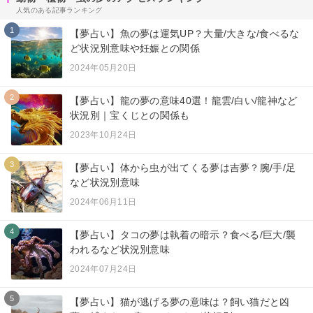
人気のある記事ランキング
1
【夢占い】魚の夢は運気UP？大量/大きな/食べるな
ど状況別意味や妊娠との関係
2024年05月20日
2
【夢占い】龍の夢の意味40選！龍雲/白い/龍神など
状況別｜宝くじとの関係も
2023年10月24日
3
【夢占い】体から虫が出てくる夢は吉夢？腕/手/足
など状況別意味
2024年06月11日
4
【夢占い】タコの夢は執着の暗示？食べる/巨大/襲
われるなど状況別意味
2024年07月24日
5
【夢占い】猫が逃げる夢の意味は？飼い猫だと凶