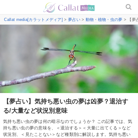
Callat media[カラットメディア]
>
夢占い
>
動物・植物・虫の夢
> 【
【夢占い】気持ち悪い虫の夢は凶夢？退治す
る/大量など状況別意味
気持ち悪い虫の夢は何の暗示なのでしょうか？ この記事では、気
持ち悪い虫の夢の意味を、＜退治する＞＜大量に出てくる＞など
状況別、＜見たことない＞など種類別に解説します。気持ち悪い