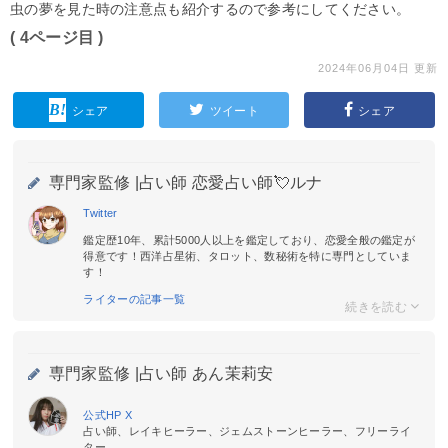
虫の夢を見た時の注意点も紹介するので参考にしてください。
( 4ページ目 )
2024年06月04日 更新
シェア
ツイート
シェア
専門家監修 |
占い師 恋愛占い師💘ルナ
Twitter
鑑定歴10年、累計5000人以上を鑑定しており、恋愛全般の鑑定が
得意です！西洋占星術、タロット、数秘術を特に専門としていま
す！
ライターの記事一覧
専門家監修 |
占い師 あん茉莉安
公式HP
X
占い師、レイキヒーラー、ジェムストーンヒーラー、フリーライ
ター