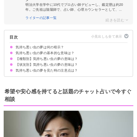
明治大学在学中に10代でプロ占い師デビューし、鑑定歴は約20
年。ご先祖は陰陽師で、占い師、心理カウンセラーとして、...
ライターの記事一覧
目次
気持ち悪い虫の夢は何の暗示？
気持ち悪い虫の夢の基本的な意味は？
【種類別】気持ち悪い虫の夢の意味は？
対人運の低下を暗示
種類/状況で意味が決まる
【状況別】気持ち悪い虫の夢の意味は？
ゴキブリの夢【凶夢】
ウジ虫の夢【警告夢・吉夢】
嫌いな虫の夢【凶夢】
見たことない気持ち悪い虫の夢【凶夢】
気持ち悪い虫の夢を見た時の注意点は？
気持ち悪い虫を退治する夢【吉夢】
気持ち悪い虫が大量にいる夢【凶夢】
気持ち悪い虫が体につく夢【警告夢】
気持ち悪い虫に襲われる夢【警告夢】
気持ち悪い虫に刺される夢【凶夢】
気持ち悪い虫を捕まえる夢【警告夢】
気持ち悪い虫の死骸の夢【吉夢】
周囲の人とのコミュニケーションに注意する
警告夢や凶夢の内容を人に話す
希望や安心感を持てると話題のチャット占いで今すぐ
相談