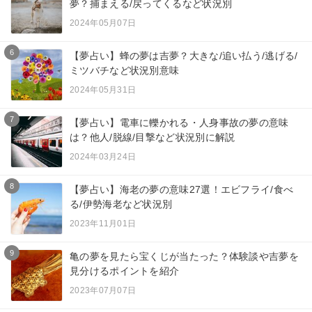
夢？捕まえる/戻ってくるなど状況別
2024年05月07日
6
【夢占い】蜂の夢は吉夢？大きな/追い払う/逃げる/
ミツバチなど状況別意味
2024年05月31日
7
【夢占い】電車に轢かれる・人身事故の夢の意味
は？他人/脱線/目撃など状況別に解説
2024年03月24日
8
【夢占い】海老の夢の意味27選！エビフライ/食べ
る/伊勢海老など状況別
2023年11月01日
9
亀の夢を見たら宝くじが当たった？体験談や吉夢を
見分けるポイントを紹介
2023年07月07日