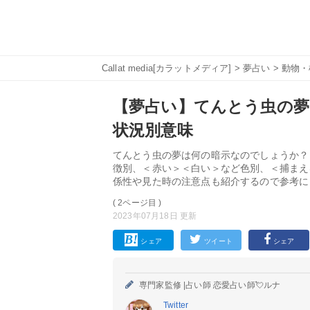
Callat media[カラットメディア]
>
夢占い
>
動物・
【夢占い】てんとう虫の夢
状況別意味
てんとう虫の夢は何の暗示なのでしょうか？
徴別、＜赤い＞＜白い＞など色別、＜捕まえ
係性や見た時の注意点も紹介するので参考に
( 2ページ目 )
2023年07月18日 更新
シェア
ツイート
シェア
専門家監修 |
占い師 恋愛占い師💘ルナ
Twitter