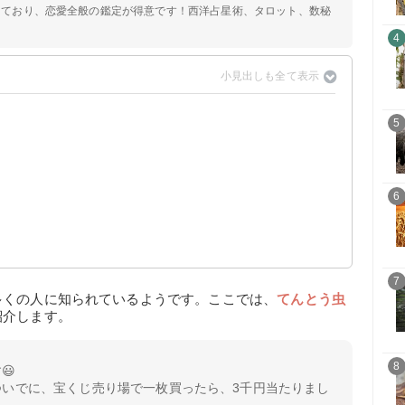
定しており、恋愛全般の鑑定が得意です！西洋占星術、タロット、数秘
4
5
？
6
7
多くの人に知られているようです。ここでは、
てんとう虫
紹介します。
8
😃
ついでに、宝くじ売り場で一枚買ったら、3千円当たりまし