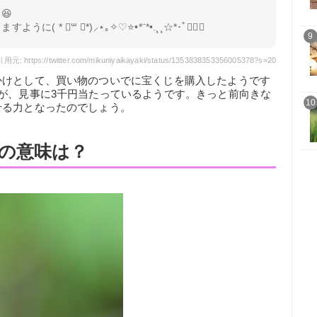
😆
( * ॑꒳ ॑*)⸝⋆｡✧♡⭐️•*¨*•.¸¸☆*･ﾟ👍🏻💓
9
用元: https://twitter.com/mikuniyaikayaki/status/1353838353356005378?s=20
かけとして、買い物のついでに宝くじを購入したようです
が、見事に3千円当たっているようです。きっと前向きな
10
せる力となったのでしょう。
の意味は？