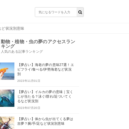
など状況別意味
動物・植物・虫の夢のアクセスラン
キング
人気のある記事ランキング
【夢占い】海老の夢の意味27選！エ
ビフライ/食べる/伊勢海老など状況
別
2023年11月01日
【夢占い】イルカの夢の意味｜宝く
じが当たる？泳ぐ/群れ/近づいてく
るなど状況別
2023年07月20日
【夢占い】体から虫が出てくる夢は
吉夢？腕/手/足など状況別意味