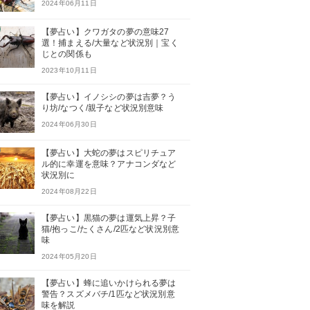
2024年06月11日
【夢占い】クワガタの夢の意味27
選！捕まえる/大量など状況別｜宝く
じとの関係も
2023年10月11日
【夢占い】イノシシの夢は吉夢？う
り坊/なつく/親子など状況別意味
2024年06月30日
【夢占い】大蛇の夢はスピリチュア
ル的に幸運を意味？アナコンダなど
状況別に
2024年08月22日
【夢占い】黒猫の夢は運気上昇？子
猫/抱っこ/たくさん/2匹など状況別意
味
2024年05月20日
【夢占い】蜂に追いかけられる夢は
警告？スズメバチ/1匹など状況別意
味を解説