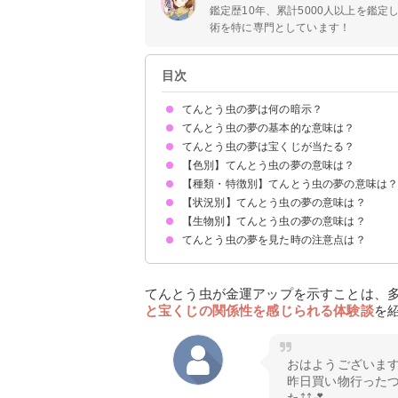
鑑定歴10年、累計5000人以上を鑑
術を特に専門としています！
目次
てんとう虫の夢は何の暗示？
てんとう虫の夢の基本的な意味は？
てんとう虫の夢は宝くじが当たる？
運気の上昇を暗示
状況によって意味が決まる
【色別】てんとう虫の夢の意味は？
吉夢のてんとう虫の夢なら当たるかも
てんとう虫の夢を見て宝くじが当たった体験談
【種類・特徴別】てんとう虫の夢の意味は
赤いてんとう虫の夢【吉夢】
白いてんとう虫の夢【吉夢】
黄色いてんとう虫の夢【吉夢】
黒いてんとう虫の夢【吉夢】
青いてんとう虫の夢【吉夢】
【状況別】てんとう虫の夢の意味は？
大きいてんとう虫の夢【吉夢】
小さいてんとう虫の夢【吉夢】
ナナホシテントウの夢【吉夢】
【生物別】てんとう虫の夢の意味は？
大量のてんとう虫の夢【吉夢】
2匹のてんとう虫の夢【吉夢】
てんとう虫を捕まえる夢【吉夢】
てんとう虫が手に止まる夢【吉夢】
てんとう虫が頭に止まる夢【吉夢】
てんとう虫を殺す夢【警告夢】
てんとう虫を食べる夢【吉夢】
てんとう虫が餌を食べる夢【吉夢】
てんとう虫が飛び立つ夢【吉夢】
てんとう虫が死ぬ夢【警告夢】
てんとう虫を逃がす夢【警告夢】
てんとう虫を探す夢【警告夢】
てんとう虫の夢を見た時の注意点は？
てんとう虫と蝶々が出てくる夢【吉夢】
てんとう虫と蟻が出てくる夢【吉夢】
てんとう虫と緑虫が出てくる夢【吉夢】
吉夢なら人に話さない
てんとう虫が金運アップを示すことは、
と宝くじの関係性を感じられる体験談
を
おはようございます
昨日買い物行った