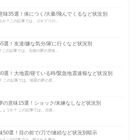
味35選！体につく/大量/飛んでくるなど状況別
か？この記事では、ゴキブリの...
5選！友達/嫌な気分/家に行くなど状況別
この記事では、元彼の夢の意味...
0選！大地震/寝ている時/緊急地震速報など状況別
この記事では、地震の夢の意...
夢の意味15選！ショック/未練なしなど状況別
うか？ この記事では、元彼...
50選！目の前で/刀で/連続など状況別暗示
？この記事では、殺される夢の...