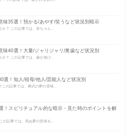
味35選！預かる/あやす/笑うなど状況別暗示
？ この記事では、赤ちゃん...
味40選！大量/ジャリジャリ/奥歯など状況別
？ この記事では、歯が抜け...
0選！知人/祖母/他人/芸能人など状況別
この記事では、葬式の夢の意味...
0選！スピリチュアル的な暗示・見た時のポイントを解
の記事では、死ぬ夢の意味を...