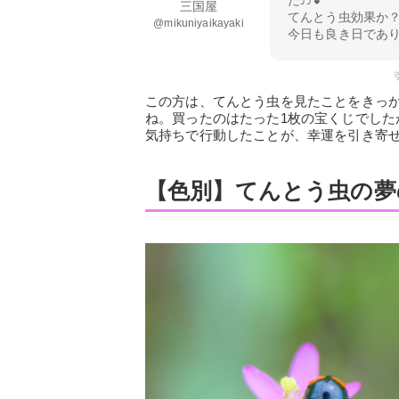
た⤴︎⤴︎💕
三国屋
てんとう虫効果か？
@mikuniyaikayaki
今日も良き日でありますように
引
この方は、てんとう虫を見たことをきっ
ね。買ったのはたった1枚の宝くじでした
気持ちで行動したことが、幸運を引き寄
【色別】てんとう虫の夢