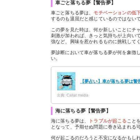
車ごと落ちる夢【警告夢】
車ごと落ちる夢は、
モチベーションの低
するのも退屈だと感じているのではない
この夢を見た時は、何か新しいことにチ
刺激が加われば、きっと気持ちが上向い
強など、興味を惹かれるものに挑戦して
夢診断において車が落ちる夢が何を象徴
い。
【夢占い】車が落ちる夢は警告
出典: Callat media
海に落ちる夢【警告夢】
海に落ちる夢は、
トラブルが起こる
こと
となって、予期せぬ問題に巻き込まれる
何が起こるのだろうと不安になるかもし