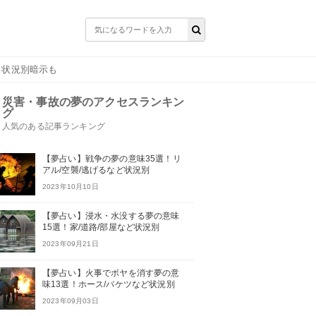
？状況別暗示も
災害・事故の夢のアクセスランキン
グ
人気のある記事ランキング
【夢占い】戦争の夢の意味35選！リ
アル/空襲/逃げるなど状況別
2023年10月10日
【夢占い】浸水・水没する夢の意味
15選！家/道路/部屋など状況別
2023年09月21日
【夢占い】火事でボヤを消す夢の意
味13選！ホース/バケツなど状況別
2023年09月03日