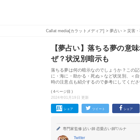
Callat media[カラットメディア]
>
夢占い
>
災害・
【夢占い】落ちる夢の意味
ぜ？状況別暗示も
落ちる夢は何の暗示なのでしょうか？この記
に・海に・助かる・死ぬ＞など状況別、＜自
時の注意点も紹介するので参考にしてくださ
( 4ページ目 )
2024年01月19日 更新
シェア
ツイート
シェア
専門家監修 |
占い師 恋愛占い師💘ルナ
Twitter