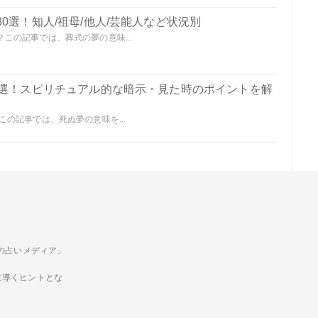
0選！知人/祖母/他人/芸能人など状況別
この記事では、葬式の夢の意味...
0選！スピリチュアル的な暗示・見た時のポイントを解
の記事では、死ぬ夢の意味を...
ための占いメディア」
に導くヒントとな