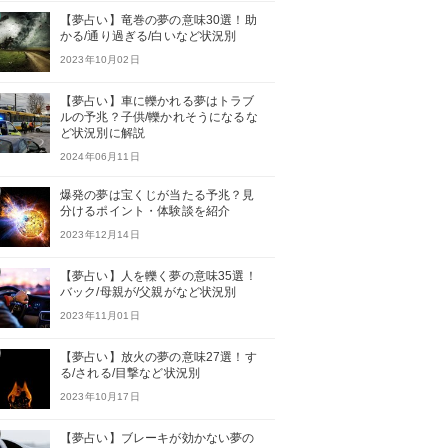
【夢占い】竜巻の夢の意味30選！助
かる/通り過ぎる/白いなど状況別
2023年10月02日
【夢占い】車に轢かれる夢はトラブ
ルの予兆？子供/轢かれそうになるな
ど状況別に解説
2024年06月11日
爆発の夢は宝くじが当たる予兆？見
分けるポイント・体験談を紹介
2023年12月14日
【夢占い】人を轢く夢の意味35選！
バック/母親が/父親がなど状況別
2023年11月01日
【夢占い】放火の夢の意味27選！す
る/される/目撃など状況別
2023年10月17日
【夢占い】ブレーキが効かない夢の