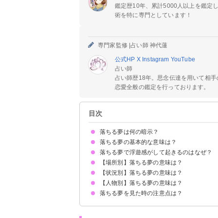
鑑定歴10年、累計5000人以上を鑑
術を特に専門としています！
専門家監修 |
占い師 神代蓮
公式HP
X
Instagram
YouTube
占い師
占い師歴18年。思念伝達を用いて相
恋愛全般の鑑定を行っております。
目次
落ちる夢は何の暗示？
落ちる夢の基本的な意味は？
落ちる夢で浮遊感がして起きるのはなぜ？
運気低下の暗示
状況によって意味が決まる
【場所別】落ちる夢の意味は？
目が覚めるのは無意識下の筋肉の痙攣が原因
【状況別】落ちる夢の意味は？
高いところから落ちる夢【警告夢】
崖から落ちる夢【警告夢】
階段から落ちる夢【警告夢】
ビルから落ちる夢【警告夢】
屋上から落ちる夢【警告夢】
観覧車から落ちる夢【警告夢】
天国から落ちる夢【凶夢】
橋から落ちる夢【警告夢】
【人物別】落ちる夢の意味は？
車ごと落ちる夢【警告夢】
海に落ちる夢【警告夢】
川に落ちる夢【警告夢】
落ちて助かる夢【吉夢】
落とし穴に落ちる夢【警告夢】
落ちて死ぬ夢【逆夢】
エレベーターが落ちる夢【警告夢】
追いかけられて落ちる夢【警告夢】
暗いところに落ちる夢【警告夢】
トイレに落ちる夢【警告夢】
火事で建物から落ちる夢【吉夢】
穴に落ちる夢【警告夢】
受験に落ちる夢【逆夢】
地獄に落ちる夢【警告夢】
落ちる夢を見た時の注意点は？
自分が落ちる夢【警告夢】
他人が落ちる夢【警告夢】
友達が落ちる夢【警告夢】
家族が落ちる夢【吉夢】
恋人が落ちる夢【警告夢】
子供が落ちる夢【警告夢】
知らない人が落ちる夢【警告夢】
芸能人が落ちる夢【警告夢】
十分な休息を取る
吉夢なら話さず警告夢や凶夢は人に話す