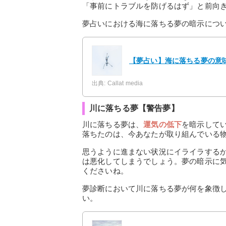
「事前にトラブルを防げるはず」と前向
夢占いにおける海に落ちる夢の暗示につ
【夢占い】海に落ちる夢の意味
出典: Callat media
川に落ちる夢【警告夢】
川に落ちる夢は、
運気の低下
を暗示して
落ちたのは、今あなたが取り組んでいる
思うように進まない状況にイライラする
は悪化してしまうでしょう。夢の暗示に
くださいね。
夢診断において川に落ちる夢が何を象徴
い。