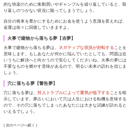
的な快楽のために衝動買いやギャンブルを繰り返していると、取
り返しのつかない状況に陥ってしまうでしょう。
自分の将来を豊かにするためにお金を使うよう意識を変えれば、
金運は徐々に回復していきますよ。
火事で建物から落ちる夢【吉夢】
火事で建物から落ちる夢は、
ネガティブな状況が好転する
ことを
意味します。もしあなたが何かに悩んでいたとしても、問題は近
いうちに解決へと向かうので安心してくださいね。火事の夢には
不要なものを燃やす意味があるので、明るい未来の訪れを信じま
しょう。
穴に落ちる夢【警告夢】
穴に落ちる夢は、
対人トラブルによって運気が低下する
ことを暗
示しています。夢占いにおいて穴は人生における転機を意味する
ので、その穴に落ちてしまったあなたには大きな試練が訪れると
いえるでしょう。
( 次のページへ続く )