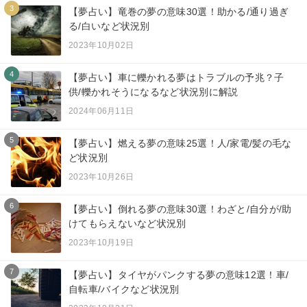
3
【夢占い】竜巻の夢の意味30選！助かる/通り過ぎ
る/白いなど状況別
2023年10月02日
4
【夢占い】車に轢かれる夢はトラブルの予兆？子
供/轢かれそうになるなど状況別に解説
2024年06月11日
5
【夢占い】燃える夢の意味25選！人/家電/髪の毛な
ど状況別
2023年10月26日
6
【夢占い】倒れる夢の意味30選！わざと/自分が/助
けてもらえないなど状況別
2023年10月19日
7
【夢占い】タイヤがパンクする夢の意味12選！車/
自転車/バイクなど状況別