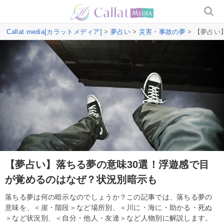
Callat media[カラットメディア]
>
夢占い
>
災害・事故の夢
> 【夢占い
【夢占い】落ちる夢の意味30選！浮遊感で目
が覚めるのはなぜ？状況別暗示も
落ちる夢は何の暗示なのでしょうか？この記事では、落ちる夢の
意味を、＜崖・階段＞など場所別、＜川に・海に・助かる・死ぬ
＞など状況別、＜自分・他人・友達＞など人物別に解説します。