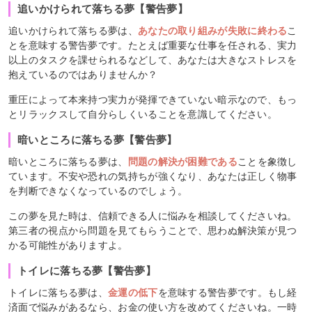
追いかけられて落ちる夢【警告夢】
追いかけられて落ちる夢は、
あなたの取り組みが失敗に終わる
こ
とを意味する警告夢です。たとえば重要な仕事を任される、実力
以上のタスクを課せられるなどして、あなたは大きなストレスを
抱えているのではありませんか？
重圧によって本来持つ実力が発揮できていない暗示なので、もっ
とリラックスして自分らしくいることを意識してください。
暗いところに落ちる夢【警告夢】
暗いところに落ちる夢は、
問題の解決が困難である
ことを象徴し
ています。不安や恐れの気持ちが強くなり、あなたは正しく物事
を判断できなくなっているのでしょう。
この夢を見た時は、信頼できる人に悩みを相談してくださいね。
第三者の視点から問題を見てもらうことで、思わぬ解決策が見つ
かる可能性がありますよ。
トイレに落ちる夢【警告夢】
トイレに落ちる夢は、
金運の低下
を意味する警告夢です。もし経
済面で悩みがあるなら、お金の使い方を改めてくださいね。一時