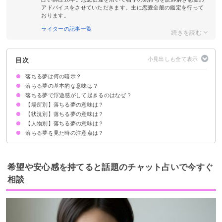
アドバイスをさせていただきます。主に恋愛全般の鑑定を行って
おります。
ライターの記事一覧
目次
落ちる夢は何の暗示？
落ちる夢の基本的な意味は？
落ちる夢で浮遊感がして起きるのはなぜ？
運気低下の暗示
状況によって意味が決まる
【場所別】落ちる夢の意味は？
目が覚めるのは無意識下の筋肉の痙攣が原因
【状況別】落ちる夢の意味は？
高いところから落ちる夢【警告夢】
崖から落ちる夢【警告夢】
階段から落ちる夢【警告夢】
ビルから落ちる夢【警告夢】
屋上から落ちる夢【警告夢】
観覧車から落ちる夢【警告夢】
天国から落ちる夢【凶夢】
橋から落ちる夢【警告夢】
【人物別】落ちる夢の意味は？
車ごと落ちる夢【警告夢】
海に落ちる夢【警告夢】
川に落ちる夢【警告夢】
落ちて助かる夢【吉夢】
落とし穴に落ちる夢【警告夢】
落ちて死ぬ夢【逆夢】
エレベーターが落ちる夢【警告夢】
追いかけられて落ちる夢【警告夢】
暗いところに落ちる夢【警告夢】
トイレに落ちる夢【警告夢】
火事で建物から落ちる夢【吉夢】
穴に落ちる夢【警告夢】
受験に落ちる夢【逆夢】
地獄に落ちる夢【警告夢】
落ちる夢を見た時の注意点は？
自分が落ちる夢【警告夢】
他人が落ちる夢【警告夢】
友達が落ちる夢【警告夢】
家族が落ちる夢【吉夢】
恋人が落ちる夢【警告夢】
子供が落ちる夢【警告夢】
知らない人が落ちる夢【警告夢】
芸能人が落ちる夢【警告夢】
十分な休息を取る
吉夢なら話さず警告夢や凶夢は人に話す
希望や安心感を持てると話題のチャット占いで今すぐ
相談