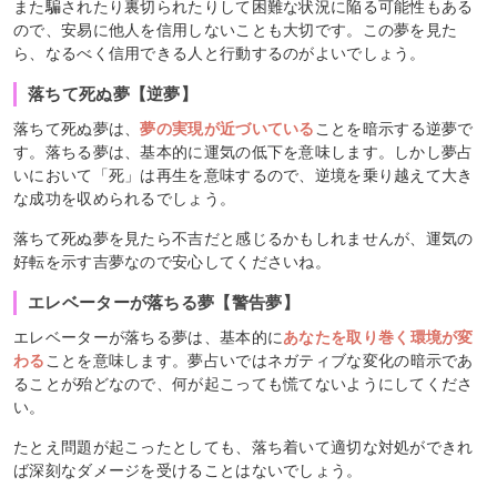
また騙されたり裏切られたりして困難な状況に陥る可能性もある
ので、安易に他人を信用しないことも大切です。この夢を見た
ら、なるべく信用できる人と行動するのがよいでしょう。
落ちて死ぬ夢【逆夢】
落ちて死ぬ夢は、
夢の実現が近づいている
ことを暗示する逆夢で
す。落ちる夢は、基本的に運気の低下を意味します。しかし夢占
いにおいて「死」は再生を意味するので、逆境を乗り越えて大き
な成功を収められるでしょう。
落ちて死ぬ夢を見たら不吉だと感じるかもしれませんが、運気の
好転を示す吉夢なので安心してくださいね。
エレベーターが落ちる夢【警告夢】
エレベーターが落ちる夢は、基本的に
あなたを取り巻く環境が変
わる
ことを意味します。夢占いではネガティブな変化の暗示であ
ることが殆どなので、何が起こっても慌てないようにしてくださ
い。
たとえ問題が起こったとしても、落ち着いて適切な対処ができれ
ば深刻なダメージを受けることはないでしょう。