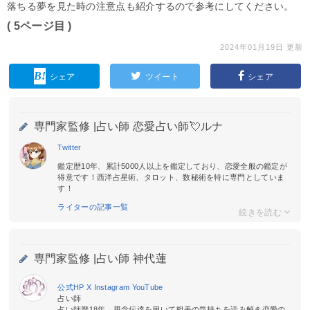
落ちる夢を見た時の注意点も紹介するので参考にしてください。
( 5ページ目 )
2024年01月19日 更新
シェア
ツイート
シェア
専門家監修 |
占い師 恋愛占い師💘ルナ
Twitter
鑑定歴10年、累計5000人以上を鑑定しており、恋愛全般の鑑定が
得意です！西洋占星術、タロット、数秘術を特に専門としていま
す！
ライターの記事一覧
専門家監修 |
占い師 神代蓮
公式HP
X
Instagram
YouTube
占い師
占い師歴18年。思念伝達を用いて相手の気持ちを読み解き恋愛の