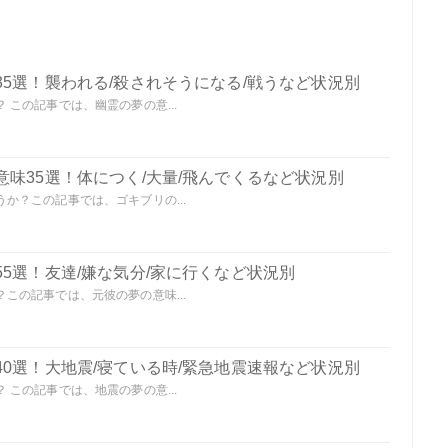
5選！襲われる/殺されそうになる/戦うなど状況別
この記事では、幽霊の夢の意...
味35選！体につく/大量/飛んでくるなど状況別
か？この記事では、ゴキブリの...
5選！友達/嫌な気分/家に行くなど状況別
この記事では、元彼の夢の意味...
0選！大地震/寝ている時/緊急地震速報など状況別
この記事では、地震の夢の意...