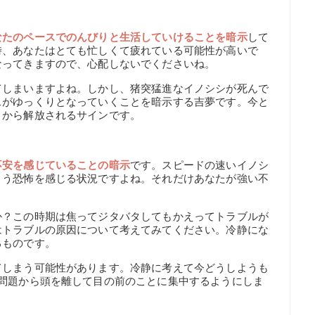
なたのペースでのんびりと生活していけることを暗示
して
時、あなたはとても忙しくて疲れている可能性が高いで
なってきますので、心配しないでくださいね。
てしまいますよね。しかし、猪突猛進なイノシシが死んで
スがゆっくりとなっていくことを暗示する吉夢です。今と
さから解放されるサインです。
】
不安を感じていることの暗示
です。スピードの速いイノシ
まう恐怖を感じる状況ですよね。それだけあなたが強い不
か？この時期は焦ってジタバタしてもかえってトラブルが
はトラブルの原因について考えてみてください。冷静にな
るものです。
てしまう可能性があります。冷静に考えて今どうしようも
度問題から頭を離して目の前のことに集中するようにしま