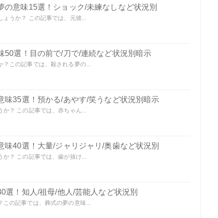
夢の意味15選！ショック/未練なしなど状況別
うか？ この記事では、元彼...
50選！目の前で/刀で/連続など状況別暗示
？この記事では、殺される夢の...
味35選！預かる/あやす/笑うなど状況別暗示
？ この記事では、赤ちゃん...
味40選！大量/ジャリジャリ/奥歯など状況別
？ この記事では、歯が抜け...
0選！知人/祖母/他人/芸能人など状況別
この記事では、葬式の夢の意味...