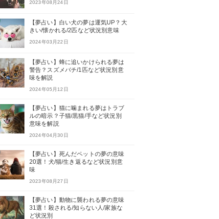
2023年08月24日
【夢占い】白い犬の夢は運気UP？大
きい/懐かれる/2匹など状況別意味
2024年03月22日
【夢占い】蜂に追いかけられる夢は
警告？スズメバチ/1匹など状況別意
味を解説
2024年05月12日
【夢占い】猫に噛まれる夢はトラブ
ルの暗示？子猫/黒猫/手など状況別
意味を解説
2024年04月30日
【夢占い】死んだペットの夢の意味
20選！犬/猫/生き返るなど状況別意
味
2023年08月27日
【夢占い】動物に襲われる夢の意味
31選！殺される/知らない人/家族な
ど状況別