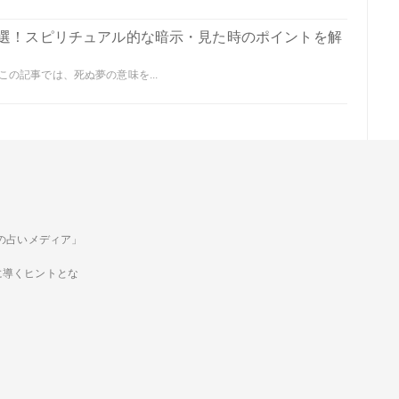
0選！スピリチュアル的な暗示・見た時のポイントを解
の記事では、死ぬ夢の意味を...
ための占いメディア」
に導くヒントとな