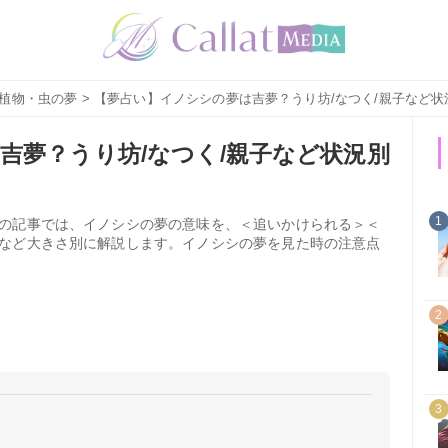
植物・虫の夢
> 【夢占い】イノシシの夢は吉夢？うり坊/なつく/親子など状
吉夢？うり坊/なつく/親子など状況別
1
の記事では、イノシシの夢の意味を、＜追いかけられる＞＜
など大きさ別に解説します。イノシシの夢を見た時の注意点
2
3