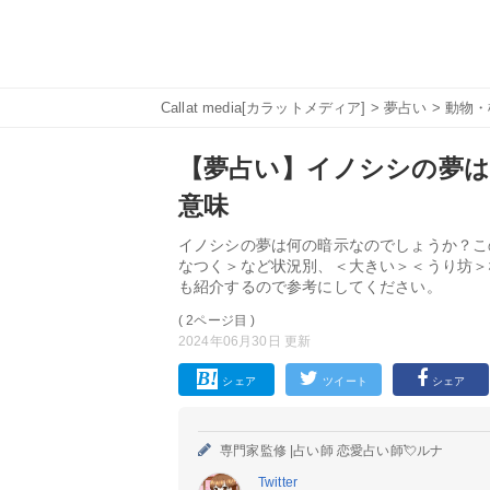
Callat media[カラットメディア]
>
夢占い
>
動物・
【夢占い】イノシシの夢は
意味
イノシシの夢は何の暗示なのでしょうか？こ
なつく＞など状況別、＜大きい＞＜うり坊＞
も紹介するので参考にしてください。
( 2ページ目 )
2024年06月30日 更新
シェア
ツイート
シェア
専門家監修 |
占い師 恋愛占い師💘ルナ
Twitter