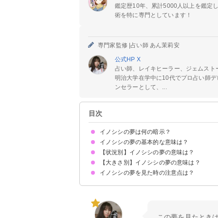
鑑定歴10年、累計5000人以上を鑑
術を特に専門としています！
専門家監修 |
占い師 あん茉莉安
公式HP
X
占い師、レイキヒーラー、ジェムスト
明治大学在学中に10代でプロ占い師デ
ンセラーとして、...
目次
イノシシの夢は何の暗示？
イノシシの夢の基本的な意味は？
【状況別】イノシシの夢の意味は？
エネルギーとやる気に満ちた状態を暗示
状況/大きさで意味が決まる
【大きさ別】イノシシの夢の意味は？
イノシシに追いかけられる夢【警告夢】
イノシシがなつく夢【吉夢】
イノシシを捕まえる夢【吉夢】
イノシシが死んでいる夢【吉夢】
イノシシが突進してくる夢【警告夢】
イノシシに遭遇する夢【吉夢】
イノシシが家に入ってくる夢【吉夢】
イノシシと戦う夢【凶夢】
イノシシを食べる夢【吉夢】
イノシシをなでる夢【吉夢】
イノシシに噛まれる夢【警告夢】
イノシシを飼う夢【吉夢】
イノシシを助ける夢【吉夢】
イノシシの夢を見た時の注意点は？
大きいイノシシの夢【吉夢・凶夢】
うり坊の夢【吉夢・警告夢】
小さいイノシシの夢【凶夢】
吉夢なら人に話さないようにする
この夢を見たとき