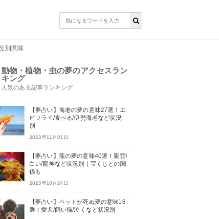
況別意味
動物・植物・虫の夢のアクセスラン
キング
人気のある記事ランキング
【夢占い】海老の夢の意味27選！エ
ビフライ/食べる/伊勢海老など状況
別
2023年11月01日
【夢占い】龍の夢の意味40選！龍雲/
白い/龍神など状況別｜宝くじとの関
係も
2023年10月24日
【夢占い】ペットが死ぬ夢の意味18
選！愛犬/飼い猫/泣くなど状況別