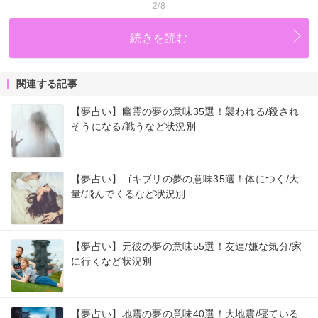
2/8
続きを読む
関連する記事
【夢占い】幽霊の夢の意味35選！襲われる/殺され
そうになる/戦うなど状況別
【夢占い】ゴキブリの夢の意味35選！体につく/大
量/飛んでくるなど状況別
【夢占い】元彼の夢の意味55選！友達/嫌な気分/家
に行くなど状況別
【夢占い】地震の夢の意味40選！大地震/寝ている