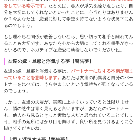
をしている暗示です。
たとえば、恋人が浮気を繰り返したり、自
分を大切にしてくれないといったことに、心当たりはありません
か？今あなたは、恋愛に対して希望を持てないような状況下にあ
るのでしょう。
もし理不尽な関係が改善しないなら、思い切って相手と離れてみ
ることも大切です。あなたを心から大切にしてくれる相手がきっ
といるので、ネガティブな恋愛に執着しないでくださいね。
友達の嫁・旦那と浮気する夢【警告夢】
友達の嫁・旦那と浮気する夢は、
パートナーに対する不満が溜ま
っていることを意味します。
あなたは友達の配偶者と自分のパー
トナーを比べては、うらやましいという気持ちが強くなっている
のでしょう。
しかし、友達の夫婦が、実際に上手くいっているとは限りませ
ん。隣の芝生は青く見えると言いますが、あなたのパートナー
も、他人から見るときっと素敵な人だと思われていることでしょ
う。相手の短所にばかり目を向けず、良い所を見つけるように心
掛けてくださいね。
上司と浮気する夢【警告夢】