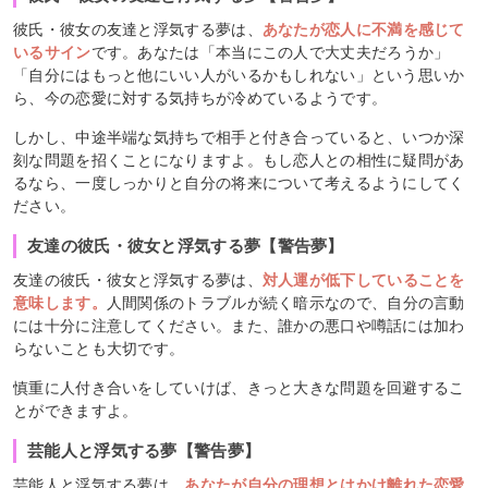
彼氏・彼女の友達と浮気する夢は、
あなたが恋人に不満を感じて
いるサイン
です。あなたは「本当にこの人で大丈夫だろうか」
「自分にはもっと他にいい人がいるかもしれない」という思いか
ら、今の恋愛に対する気持ちが冷めているようです。
しかし、中途半端な気持ちで相手と付き合っていると、いつか深
刻な問題を招くことになりますよ。もし恋人との相性に疑問があ
るなら、一度しっかりと自分の将来について考えるようにしてく
ださい。
友達の彼氏・彼女と浮気する夢【警告夢】
友達の彼氏・彼女と浮気する夢は、
対人運が低下していることを
意味します。
人間関係のトラブルが続く暗示なので、自分の言動
には十分に注意してください。また、誰かの悪口や噂話には加わ
らないことも大切です。
慎重に人付き合いをしていけば、きっと大きな問題を回避するこ
とができますよ。
芸能人と浮気する夢【警告夢】
芸能人と浮気する夢は、
あなたが自分の理想とはかけ離れた恋愛