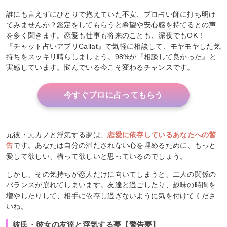
誰にも言えずにひとりで抱えていた不安、プロ占い師に打ち明け
てみませんか？鑑定をしてもらうと希望や安心感を持てるとの声
を多く聞きます。恋愛も仕事も将来のことも、深夜でもOK！
『チャット占いアプリCallat』で気軽に相談して、モヤモヤした気
持ちをスッキリ晴らしましょう。98%が『相談して良かった』と
実感しています。悩んでいる今こそ変わるチャンスです。
今すぐプロに占ってもらう
元彼・元カノと浮気する夢は、
恋愛に依存しているあなたへの警
告
です。あなたは自分の満たされない心を埋めるために、もっと
愛して欲しい、構って欲しいと思っているのでしょう。
しかし、その気持ちが恋人だけに向いてしまうと、二人の関係の
バランスが崩れてしまいます。友達と過ごしたり、趣味の時間を
増やしたりして、相手に依存し過ぎないように気を付けてくださ
いね。
彼氏・彼女の友達と浮気する夢【警告夢】