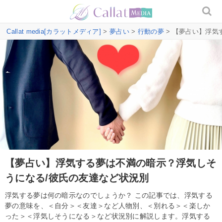
Callat media[カラットメディア]
>
夢占い
>
行動の夢
> 【夢占い】浮気
【夢占い】浮気する夢は不満の暗示？浮気しそ
うになる/彼氏の友達など状況別
浮気する夢は何の暗示なのでしょうか？ この記事では、浮気する
夢の意味を、＜自分＞＜友達＞など人物別、＜別れる＞＜楽しか
った＞＜浮気しそうになる＞など状況別に解説します。浮気する