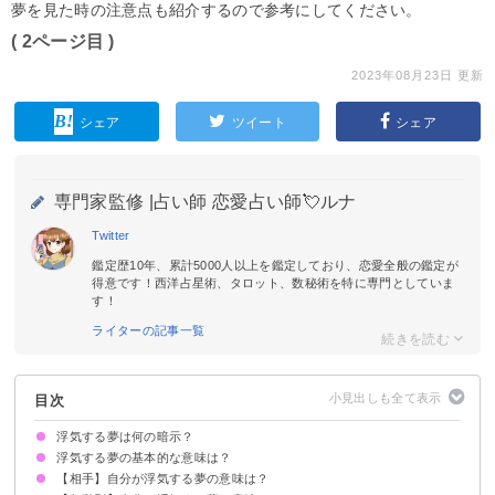
夢を見た時の注意点も紹介するので参考にしてください。
( 2ページ目 )
2023年08月23日 更新
シェア
ツイート
シェア
専門家監修 |
占い師 恋愛占い師💘ルナ
Twitter
鑑定歴10年、累計5000人以上を鑑定しており、恋愛全般の鑑定が
得意です！西洋占星術、タロット、数秘術を特に専門としていま
す！
ライターの記事一覧
目次
浮気する夢は何の暗示？
浮気する夢の基本的な意味は？
【相手】自分が浮気する夢の意味は？
現在の恋愛に満足していない暗示
何回も見る場合は恋愛運の低下
状況によって意味が決まる