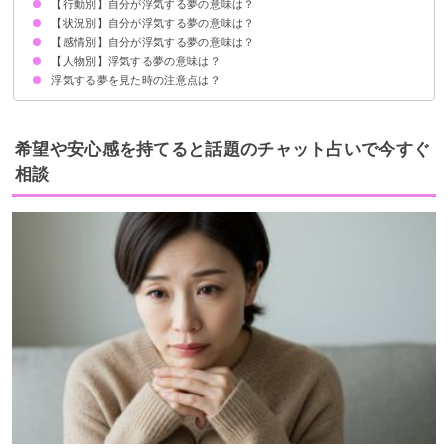
【行動別】自分が浮気する夢の意味は？
元彼・元カノと浮気する夢【警告夢】
彼氏・彼女の友達と浮気する夢【警告夢】
友達の彼氏・彼女と浮気する夢【警告夢】
芸能人と浮気する夢【警告夢】
友達の嫁・旦那と浮気する夢【警告夢】
上司と浮気する夢【警告夢】
同僚と浮気する夢【吉夢】
知らない人と浮気する夢【警告夢】
【状況別】自分が浮気する夢の意味は？
浮気相手とキスする夢【警告夢】
浮気相手とセックスする夢【警告夢】
浮気しそうになる夢【吉夢】
浮気相手と旅行する夢【警告夢】
浮気して妊娠する夢【吉夢】
浮気相手とハグする夢【警告夢】
【感情別】自分が浮気する夢の意味は？
浮気して別れる夢【警告夢】
浮気してバレる夢【警告夢】
自分が浮気相手だったと判明する夢【警告夢】
浮気して喧嘩する夢【警告夢】
浮気して修羅場になる夢【警告夢】
浮気を疑われる夢【警告夢】
浮気現場が見つかる夢【警告夢】
【人物別】浮気する夢の意味は？
浮気して楽しかった夢【警告夢】
浮気して罪悪感を感じる夢【警告夢】
浮気する夢を見た時の注意点は？
彼氏が浮気する夢【警告夢】
彼女が浮気する夢【予知夢】
旦那が浮気する夢【警告夢】
嫁が浮気する夢【警告夢】
友達が浮気する夢【警告夢】
父親が浮気する夢【警告夢】
母親が浮気する夢【凶夢】
兄弟が浮気する夢【警告夢】
十分な休息を取る
対人関係を大事にする
希望や安心感を持てると話題のチャット占いで今すぐ
相談