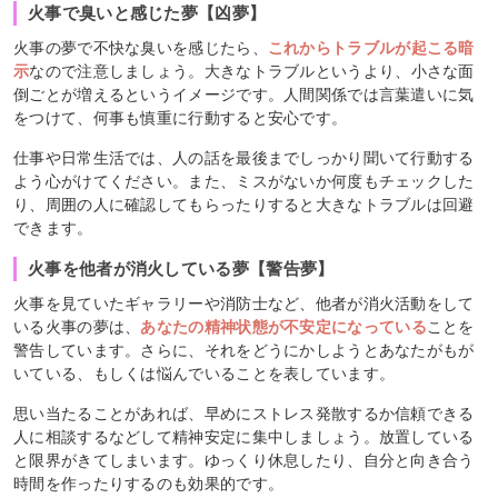
火事で臭いと感じた夢【凶夢】
火事の夢で不快な臭いを感じたら、
これからトラブルが起こる暗
示
なので注意しましょう。大きなトラブルというより、小さな面
倒ごとが増えるというイメージです。人間関係では言葉遣いに気
をつけて、何事も慎重に行動すると安心です。
仕事や日常生活では、人の話を最後までしっかり聞いて行動する
よう心がけてください。また、ミスがないか何度もチェックした
り、周囲の人に確認してもらったりすると大きなトラブルは回避
できます。
火事を他者が消火している夢【警告夢】
火事を見ていたギャラリーや消防士など、他者が消火活動をして
いる火事の夢は、
あなたの精神状態が不安定になっている
ことを
警告しています。さらに、それをどうにかしようとあなたがもが
いている、もしくは悩んでいることを表しています。
思い当たることがあれば、早めにストレス発散するか信頼できる
人に相談するなどして精神安定に集中しましょう。放置している
と限界がきてしまいます。ゆっくり休息したり、自分と向き合う
時間を作ったりするのも効果的です。