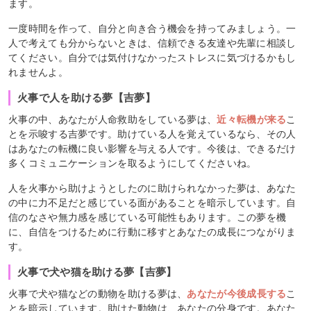
ます。
一度時間を作って、自分と向き合う機会を持ってみましょう。一
人で考えても分からないときは、信頼できる友達や先輩に相談し
てください。自分では気付けなかったストレスに気づけるかもし
れませんよ。
火事で人を助ける夢【吉夢】
火事の中、あなたが人命救助をしている夢は、
近々転機が来る
こ
とを示唆する吉夢です。助けている人を覚えているなら、その人
はあなたの転機に良い影響を与える人です。今後は、できるだけ
多くコミュニケーションを取るようにしてくださいね。
人を火事から助けようとしたのに助けられなかった夢は、あなた
の中に力不足だと感じている面があることを暗示しています。自
信のなさや無力感を感じている可能性もあります。この夢を機
に、自信をつけるために行動に移すとあなたの成長につながりま
す。
火事で犬や猫を助ける夢【吉夢】
火事で犬や猫などの動物を助ける夢は、
あなたが今後成長する
こ
とを暗示しています。助けた動物は、あなたの分身です。あなた