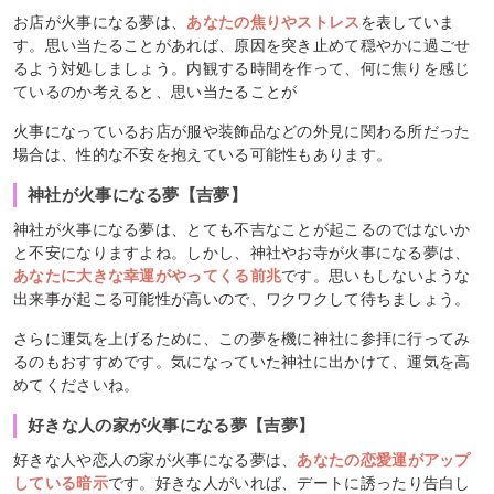
お店が火事になる夢は、
あなたの焦りやストレス
を表していま
す。思い当たることがあれば、原因を突き止めて穏やかに過ごせ
るよう対処しましょう。内観する時間を作って、何に焦りを感じ
ているのか考えると、思い当たることが
火事になっているお店が服や装飾品などの外見に関わる所だった
場合は、性的な不安を抱えている可能性もあります。
神社が火事になる夢【吉夢】
神社が火事になる夢は、とても不吉なことが起こるのではないか
と不安になりますよね。しかし、神社やお寺が火事になる夢は、
あなたに大きな幸運がやってくる前兆
です。思いもしないような
出来事が起こる可能性が高いので、ワクワクして待ちましょう。
さらに運気を上げるために、この夢を機に神社に参拝に行ってみ
るのもおすすめです。気になっていた神社に出かけて、運気を高
めてくださいね。
好きな人の家が火事になる夢【吉夢】
好きな人や恋人の家が火事になる夢は、
あなたの恋愛運がアップ
している暗示
です。好きな人がいれば、デートに誘ったり告白し