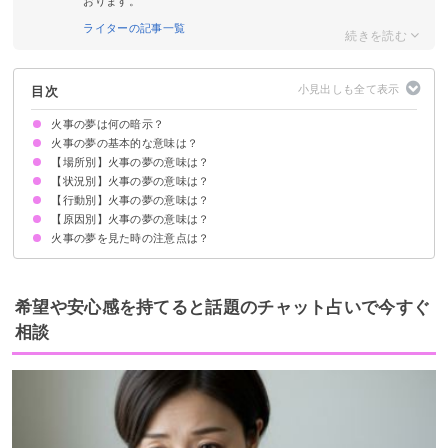
おります。
ライターの記事一覧
目次
火事の夢は何の暗示？
火事の夢の基本的な意味は？
【場所別】火事の夢の意味は？
運気が上昇する暗示
状況によって意味が決まる
【状況別】火事の夢の意味は？
知らない場所が火事になる夢【警告夢】
自宅が火事になる夢【吉夢】
実家が火事になる夢【吉夢】
近所が火事になる夢【吉夢】
山火事になる夢【吉夢】
マンションが火事になる夢【吉夢】
学校が火事になる夢【願望夢】
職場が火事になる夢【吉夢】
工場が火事になる夢【願望夢】
台所が火事になる夢【吉夢】
車が火事になる夢【凶夢】
お店が火事になる夢【凶夢】
神社が火事になる夢【吉夢】
好きな人の家が火事になる夢【吉夢】
駅やバス停が火事になっている夢【願望夢】
【行動別】火事の夢の意味は？
火事を消しても消えない夢【凶夢】
火事で人が燃える夢【吉夢】
火事で人が死ぬ夢【吉夢】
火事から逃げる夢【凶夢】
火事でやけどをする夢【吉夢】
火事の煙だけが見える夢【凶夢】
火事で臭いと感じた夢【凶夢】
火事を他者が消火している夢【警告夢】
火事から救出してもらう夢【吉夢】
火事で爆発が起こる夢【吉夢】
家族が火事で死ぬ夢【吉夢】
【原因別】火事の夢の意味は？
火事が起きてボヤを消す夢【吉夢】
火事を自分が起こす夢【願望夢】
火事で人を助ける夢【吉夢】
火事で犬や猫を助ける夢【吉夢】
火事で焼けた跡を見る夢【凶夢】
火事を呆然と見ている夢【警告夢】
火事を見つけて消防署に通報する夢【願望夢】
火事のニュースを見ている夢【吉夢】
火事の熱さに苦しむ夢【警告夢】
火事の夢を見た時の注意点は？
爆発で火事になる夢【吉夢】
雷で火事になる夢【吉夢】
地震で火事になる夢【吉夢】
誰かに放火される夢【吉夢】
自分で放火する夢【凶夢】
積極的にやりたいことに取り組む
吉夢なら話さず警告夢や凶夢は人に話す
希望や安心感を持てると話題のチャット占いで今すぐ
相談