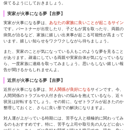
保てるようにしておきましょう。
実家が火事になる夢【吉夢】
実家が火事になる夢は、
あなたの家族に良いことが起こるサイン
です。パートナーが出世したり、子どもが賞を取ったり、両親の
病気が治るなど、家族に嬉しい出来事が起こる可能性が高まって
います。嬉しい知らせをワクワクしながら待ちましょう。
また、実家のことが気になっている人もこのような夢を見ること
があります。疎遠にしている両親や実家自体が気になっているな
ら、一度家族に連絡を取ってみましょう。思いもしない嬉しい報
告が聞けるかもしれませんよ。
近所が火事になる夢【吉夢】
近所が火事になる夢は、
対人関係が良好になる
サインです。今、
人間関係のトラブルや人付き合いの悩みを抱えているなら、近々
状況は好転するでしょう。その前に、なぜトラブルが起きたのか
整理しておくと、さらに良い形での解決になりますよ。
対人運が上がっている時期には、苦手な人と積極的に関わってみ
るのもおすすめです。特に、苦手な上司や取引先の人などに会い