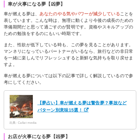
車が火事になる夢【凶夢】
車が燃える夢は、
あなたのやる気やパワーが減少している
ことを
表しています。こんな時は、無理に動くより今後の成長のための
準備期間だと思って過ごすのが賢明です。資格やスキルアップの
ための勉強をするのにもいい時期です。
また、性欲が低下している時も、この夢を見ることがあります。
マンネリになっているパートナーがいるなら、旅行などの非日常
を一緒に楽しんでリフレッシュすると新鮮な気持ちを取り戻せま
すよ。
車が燃える夢については以下の記事で詳しく解説しているので参
考にしてください。
【夢占い】車が燃える夢は警告夢？事故など
パターン別意味15選！
出典: Callat media
お店が火事になる夢【凶夢】