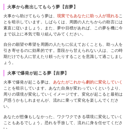
火事から救出してもらう夢【吉夢】
火事から助けてもらう夢は、
現実でもあなたに助っ人が現れる
こ
とを暗示しています。しばらくは、周囲の人たちからの助言には
素直に従いましょう。また、夢や目標があれば、この夢を機に今
まで以上に本気で取り組んでみてください。
自分の願望や希望を周囲の人たちに伝えておくことも、助っ人を
引き寄せるのに効果的です。普段から甘えられない人は、この時
期だけでも人に甘えたり頼ったりすることを意識して過ごしまし
ょう。
火事で爆発が起こる夢【吉夢】
火事で爆発が起こる夢は、
あなたがこれから劇的に変化していく
ことを暗示しています。あなた自身が変わっていくというより、
周りの環境が変化していくイメージです。変化が起こると最初は
戸惑うかもしれませんが、流れに乗って変化を楽しんでくださ
い。
あなたが想像もしなかった、ワクワクできる環境に変化していく
こともあるでしょう。恐れを手放して、流れに身を任せてくださ
い。