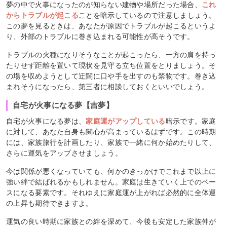
夢の中で火事になったのが知らない建物や場所だった場合、
これ
からトラブルが起こる
ことを暗示しているので注意しましょう。
この夢を見るときは、あなたが原因でトラブルが起こるというよ
り、外部のトラブルに巻き込まれる可能性が高そうです。
トラブルの火種になりそうなことが起こったら、一方の肩を持っ
たりせず距離を置いて現状を見守る立ち位置をとりましょう。そ
の場を収めようとして迂闊に口や手を出すのも禁物です。巻き込
まれそうになったら、第三者に相談しておくといいでしょう。
自宅が火事になる夢【吉夢】
自宅が火事になる夢は、
家庭運がアップしている
暗示です。家庭
に対して、あなた自身も関心が高まっているはずです。この時期
には、家族旅行を計画したり、家族で一緒に何か始めたりして、
さらに運気をアップさせましょう。
今は関係が悪くなっていても、何かのきっかけでこれまで以上に
強い絆で結ばれるかもしれません。家庭は生きていく上でのベー
スになる要素です。それゆえに家庭運が上がれば必然的に全体運
の上昇も期待できますよ。
運気の良い時期に家族との絆を深めて、今後も安定した家族仲が