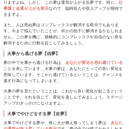
りますよね。しかし、この夢は運気が上がる吉夢です。特に、
仕
事運と金運が上がる暗示
なので、臨時収入や収入アップが期待で
きますよ。
また、人は死ぬ夢はコンプレックスが解消する暗示でもありま
す。今まで悩んでいたことが、何かの拍子に解消するかもしれま
せん。この夢を機に、積極的にコンプレックスや自信のない所を
解消するために行動を起こしてみましょう。
火事から逃げる夢【凶夢】
夢の中で火事から逃げる行為は、
あなたが変化を恐れ避けている
ことを表しています。火事の夢は、あなたにとっての良い変化を
意味しています。そこから逃げているということは、チャンスを
逃す行為になってしまいます。
火事の夢を見たということは、これから良い変化が起こるという
ことです。それを信じて、変化を楽しんでみましょう。ステージ
アップのきっかけになりますよ。
火事でやけどをする夢【吉夢】
火事でやけどする夢や、体に火が燃え移ってしまう夢は、
あなた
の運気が急上昇している暗示
です。夢の中では慌てたかもしれま