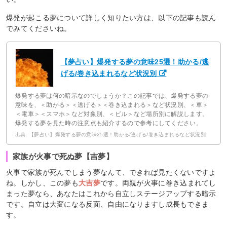
爆発が起こる夢について詳しく知りたい方は、以下の記事も読ん
でみてくださいね。
【夢占い】爆発する夢の意味25選！助かる/逃
げる/巻き込まれるなど状況別
爆発する夢は何の暗示なのでしょうか？この記事では、爆発する夢の
意味を、＜助かる＞＜逃げる＞＜巻き込まれる＞など状況別、＜車＞
＜電車＞＜スマホ＞など対象別、＜ビル＞など場所別に解説します。
爆発する夢を見た時の注意点も紹介するので参考にしてください。
出典: 【夢占い】爆発する夢の意味25選！助かる/逃げる/巻き込まれるなど状況別
家族が火事で死ぬ夢【吉夢】
火事で家族が死んでしまう夢なんて、できれば見たくないですよ
ね。しかし、この夢も
大吉夢
です。両親が火事に巻き込まれてし
まった夢なら、あなたはこれから自立しステージアップする暗示
です。自立は大変になる反面、自由になりますし成長もできま
す。