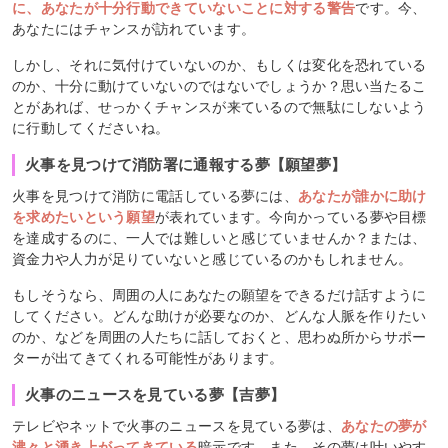
に、あなたが十分行動できていないことに対する警告
です。今、
あなたにはチャンスが訪れています。
しかし、それに気付けていないのか、もしくは変化を恐れている
のか、十分に動けていないのではないでしょうか？思い当たるこ
とがあれば、せっかくチャンスが来ているので無駄にしないよう
に行動してくださいね。
火事を見つけて消防署に通報する夢【願望夢】
火事を見つけて消防に電話している夢には、
あなたが誰かに助け
を求めたいという願望
が表れています。今向かっている夢や目標
を達成するのに、一人では難しいと感じていませんか？または、
資金力や人力が足りていないと感じているのかもしれません。
もしそうなら、周囲の人にあなたの願望をできるだけ話すように
してください。どんな助けが必要なのか、どんな人脈を作りたい
のか、などを周囲の人たちに話しておくと、思わぬ所からサポー
ターが出てきてくれる可能性があります。
火事のニュースを見ている夢【吉夢】
テレビやネットで火事のニュースを見ている夢は、
あなたの夢が
沸々と湧き上がってきている
暗示です。また、その夢は叶いやす