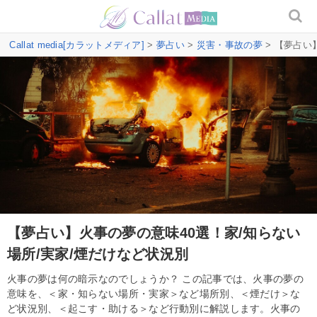
Callat media[カラットメディア]
>
夢占い
>
災害・事故の夢
> 【夢占い
【夢占い】火事の夢の意味40選！家/知らない
場所/実家/煙だけなど状況別
火事の夢は何の暗示なのでしょうか？ この記事では、火事の夢の
意味を、＜家・知らない場所・実家＞など場所別、＜煙だけ＞な
ど状況別、＜起こす・助ける＞など行動別に解説します。火事の