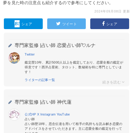
夢を見た時の注意点も紹介するので参考にしてください。
2024年09月08日 更新
シェア
ツイート
シェア
専門家監修 |
占い師 恋愛占い師💘ルナ
Twitter
鑑定歴10年、累計5000人以上を鑑定しており、恋愛全般の鑑定が
得意です！西洋占星術、タロット、数秘術を特に専門としていま
す！
ライターの記事一覧
専門家監修 |
占い師 神代蓮
公式HP
X
Instagram
YouTube
占い師
占い師歴18年。思念伝達を用いて相手の気持ちを読み解き恋愛の
アドバイスをさせていただきます。主に恋愛全般の鑑定を行って