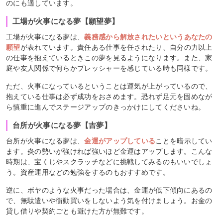
のにも適しています。
工場が火事になる夢【願望夢】
工場が火事になる夢は、
義務感から解放されたいというあなたの
願望
が表れています。責任ある仕事を任されたり、自分の力以上
の仕事を抱えているときこの夢を見るようになります。また、家
庭や友人関係で何らかプレッシャーを感じている時も同様です。
ただ、火事になっているということは運気が上がっているので、
抱えている仕事は必ず成功をおさめます。恐れず足元を固めなが
ら慎重に進んでステージアップのきっかけにしてくださいね。
台所が火事になる夢【吉夢】
台所が火事になる夢は、
金運がアップしている
ことを暗示してい
ます。炎の勢いが強ければ強いほど金運はアップします。こんな
時期は、宝くじやスクラッチなどに挑戦してみるのもいいでしょ
う。資産運用などの勉強をするのもおすすめです。
逆に、ボヤのような火事だった場合は、金運が低下傾向にあるの
で、無駄遣いや衝動買いをしないよう気を付けましょう。お金の
貸し借りや契約ごとも避けた方が無難です。