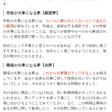
す。
学校が火事になる夢【願望夢】
学校が火事になる夢には、
ルールに縛られたくないというあなた
の願望
が表れています。学校は、規律を守る場所です。その学校
が火事になるということは、あなたが規律やルールから解放され
たいと潜在意識で願っているということなのです。
自分にとって不要だと思うルールがあれば、少しずつ自由に過ご
す工夫をしてみましょう。自分らしく過ごせるようになると、毎
日が軽やかになりますよ。
職場が火事になる夢【吉夢】
職場が火事になる夢は、
これから仕事運がアップする
ことを暗示
しています。あなた自身も仕事に対して情熱を注いでいるのでは
ないでしょうか。それがようやく報われる時期がきました。
今の会社に満足していなければ、良い転職情報が入ってくるかも
しれません。常にアンテナを張って過ごし、できるだけ出会いの
場に出かけるようにしてみてください。また、この時期は興味の
ある分野に関して勉強したり、その分野に関わっている人に会う