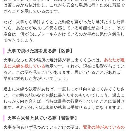
は苦しみから抜け出し、これから安全な場所に行くために飛躍で
きることを示しているのです。
ただ、火事から助けようとした動物が嫌がったり逃げたりした夢
なら、あなたが成長に不安を感じている可能性があります。その
場合は、何が心にブレーキをかけているのか早めに気付き解消し
ておきましょう。
火事で焼けた跡を見る夢【凶夢】
火事になった家や場所の焼け跡が夢に出てくるのは、
あなたが過
去に未練を残している
暗示です。それが、現在に影響を与えてい
ると、この夢を見ることがあります。思い当たることがあれば、
早めに対処した方がいいでしょう。
過去に未練や執着があれば、一度しっかり向き合ってみてくださ
い。その時の想いなどを紙に書きだすのもいいでしょう。過去に
しっかり向き合えば、当時は最善の行動をしていたことに気付け
ます。それが分かれば未練や執着は手放せるようになりますよ。
火事を呆然と見ている夢【警告夢】
火事を何もせず見つめているだけの夢は、
変化の時が来ているの