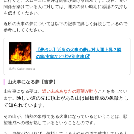
に行くと、スムーズに良好な関係が築ける暗示です。現在、良い
関係が築けている人に対しては、運気の良い時期に感謝の気持ち
を伝えてください。
近所の火事の夢については以下の記事で詳しく解説しているので
参考にしてください。
【夢占い】近所の火事の夢は対人運上昇？隣
の家/実家など状況別意味
出典: Callat media
山火事になる夢【吉夢】
山火事になる夢は、
近い未来あなたの願望が叶う
ことを表してい
険しい道の先に頂上がある山は目標達成の象徴とし
ます。
て知られています。
その山が、情熱の象徴である火事になっているということは、願
望達成への機が熟しているということなのです。
もし自信がなければ、信頼している人やその道で成功している人