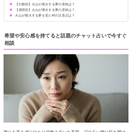
【行動別】火山が噴火する夢の意味は？
火山が噴火して噴石が飛んでくる夢【凶夢】
富士山が噴火する夢【吉夢】
火山が噴火して黒煙が立ち上がる夢【凶夢】
火山が噴火して溶岩が流れ出す夢【予知夢】
火山が噴火して死ぬ夢【予知夢】
火山が噴火して白煙が立ち上がる夢【吉夢】
火山が噴火して火山灰が降る夢【凶夢】
火山が今にも噴火しそうな夢【予知夢】
火山が噴火して溶岩が迫ってくる夢【予知夢】
火山が噴火してマグマがこちらに向かって流れてくる夢【予知夢】
火山が爆発するような噴火の夢【予知夢】
火山の噴火で溶岩が固まる夢【予知夢】
火山の噴火で溶岩で火傷する夢【予知夢】
【感情別】火山が噴火する夢の意味は？
火山の噴火から逃げる夢【予知夢】
火山の噴火口をのぞいている夢【予知夢】
火山の火口に近づいてみる夢【予知夢】
火山の噴火から逃げきれなかった夢【予知夢】
火山の噴火で溶岩の中に落ちる夢【予知夢】
火山が噴火したニュースを見る夢【警告夢】
火山が噴火する夢を見た時の注意点は？
火山の噴火を見てスッキリする夢【吉夢】
火山の噴火を見てモヤモヤした気分になった夢【予知夢】
火山の噴火を見て驚く夢【予知夢】
火山の噴火を見て不安になる夢【予知夢】
感情を発散して他人に迷惑をかけない
警告夢や凶夢なら内容を人に話す
希望や安心感を持てると話題のチャット占いで今すぐ
相談
誰にも言えずにひとりで抱えていた不安、プロ占い師に打ち明け