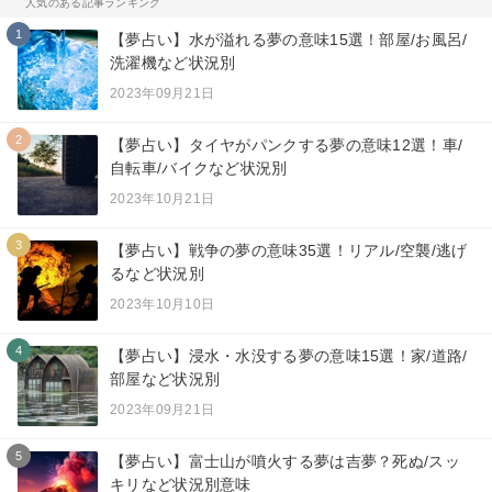
人気のある記事ランキング
1
【夢占い】水が溢れる夢の意味15選！部屋/お風呂/
洗濯機など状況別
2023年09月21日
2
【夢占い】タイヤがパンクする夢の意味12選！車/
自転車/バイクなど状況別
2023年10月21日
3
【夢占い】戦争の夢の意味35選！リアル/空襲/逃げ
るなど状況別
2023年10月10日
4
【夢占い】浸水・水没する夢の意味15選！家/道路/
部屋など状況別
2023年09月21日
5
【夢占い】富士山が噴火する夢は吉夢？死ぬ/スッ
キリなど状況別意味