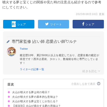
噴火する夢と宝くじの関係や見た時の注意点も紹介するので参考
にしてください。
2023年08月10日 更新
シェア
ツイート
シェア
専門家監修 |
占い師 恋愛占い師💘ルナ
Twitter
鑑定歴10年、累計5000人以上を鑑定しており、恋愛全般の鑑定が
得意です！西洋占星術、タロット、数秘術を特に専門としていま
す！
ライターの記事一覧
目次
火山が噴火する夢は何の暗示？
火山が噴火する夢の基本的な意味は？
火山が噴火する夢は宝くじが当たる？
感情を発散して悩みが解消する暗示
状況によって意味が決まる
【状況別】火山が噴火する夢の意味は？
吉夢の火山が噴火する夢なら宝くじ当たるかも
火山が噴火する夢を見て宝くじが当たった体験談