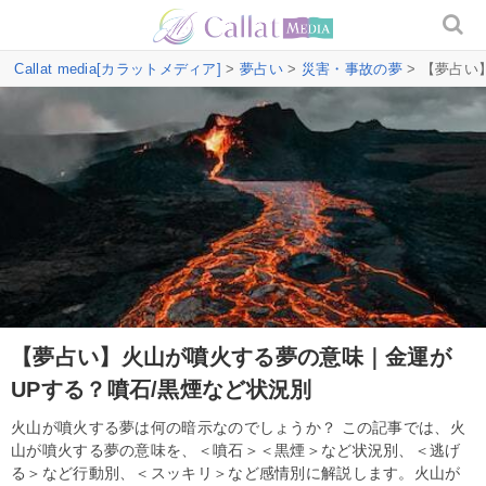
Callat media[カラットメディア]
>
夢占い
>
災害・事故の夢
> 【夢占い
【夢占い】火山が噴火する夢の意味｜金運が
UPする？噴石/黒煙など状況別
火山が噴火する夢は何の暗示なのでしょうか？ この記事では、火
山が噴火する夢の意味を、＜噴石＞＜黒煙＞など状況別、＜逃げ
る＞など行動別、＜スッキリ＞など感情別に解説します。火山が