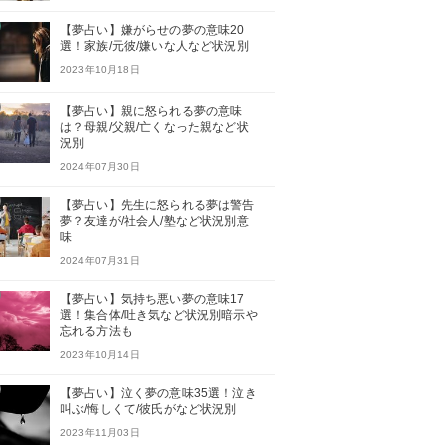
【夢占い】嫌がらせの夢の意味20
選！家族/元彼/嫌いな人など状況別
2023年10月18日
【夢占い】親に怒られる夢の意味
は？母親/父親/亡くなった親など状
況別
2024年07月30日
【夢占い】先生に怒られる夢は警告
夢？友達が/社会人/塾など状況別意
味
2024年07月31日
【夢占い】気持ち悪い夢の意味17
選！集合体/吐き気など状況別暗示や
忘れる方法も
2023年10月14日
【夢占い】泣く夢の意味35選！泣き
叫ぶ/悔しくて/彼氏がなど状況別
2023年11月03日