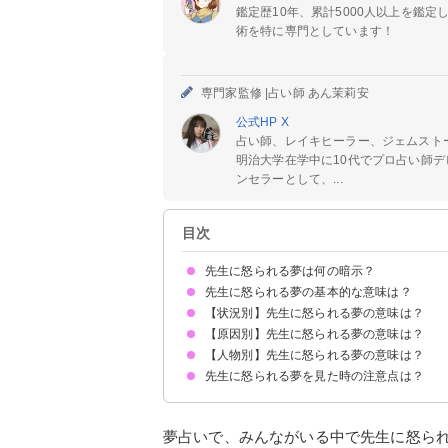
鑑定歴10年、累計5000人以上を鑑
術を特に専門としています！
専門家監修 |
占い師 あん茉莉安
公式HP
X
占い師、レイキヒーラー、ジェムスト
明治大学在学中に10代でプロ占い師デ
ンセラーとして、...
目次
先生に怒られる夢は何の暗示？
先生に怒られる夢の基本的な意味は？
【状況別】先生に怒られる夢の意味は？
改善点を暗示する警告夢
社会人が見たら自信のなさを暗示
状況や原因で意味が決まる
【原因別】先生に怒られる夢の意味は？
みんなの前で先生に怒られる夢【警告夢】
先生に怒られて反抗する夢【警告夢】
授業中に先生に怒られる夢【警告夢】
先生に怒られて呆れられる夢【凶夢】
友達が先生に怒られる夢【警告夢】
先生に怒られて泣く夢【吉夢】
家で先生に怒られる夢【凶夢】
先生に怒られて先生を殺す夢【吉夢】
【人物別】先生に怒られる夢の意味は？
遅刻して先生に怒られる夢【凶夢】
宿題を忘れて先生に怒られる夢【警告夢】
騒ぎすぎて先生に怒られる夢【凶夢】
テストの点が悪くて先生に怒られる夢【警告夢】
クラスメイトと喧嘩して先生に怒られる夢【吉夢
物を壊して先生に怒られる夢【凶夢】
先生に怒られる夢を見た時の注意点は？
学校の先生に怒られる夢【凶夢】
塾の先生に怒られる夢【警告夢】
病院の先生に怒られる夢【凶夢】
自分の問題点を見つけ改善する
社会人なら自分のスキルにもっと自信を持つ
夢占いで、みんながいる中で先生に怒ら