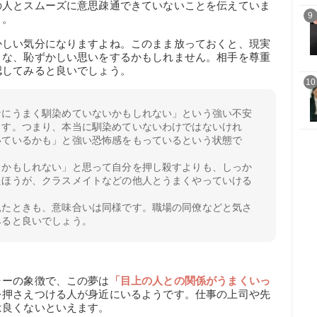
の人とスムーズに意思疎通できていないことを伝えていま
9
う。
かしい気分になりますよね。このまま放っておくと、現実
うな、恥ずかしい思いをするかもしれません。相手を尊重
認してみると良いでしょう。
10
なにうまく馴染めていないかもしれない」という強い不安
ます。つまり、本当に馴染めていないわけではないけれ
いているかも」と強い恐怖感をもっているという状態で
くかもしれない」と思って自分を押し殺すよりも、しっか
たほうが、クラスメイトなどの他人とうまくやっていける
見たときも、意味合いは同様です。職場の同僚などと気さ
みると良いでしょう。
】
ャーの象徴で、この夢は
「目上の人との関係がうまくいっ
を押さえつける人が身近にいるようです。仕事の上司や先
は良くないといえます。