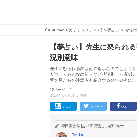
Callat media[カラットメディア]
>
夢占い
>
感情の
【夢占い】先生に怒られる
況別意味
先生に怒られる夢は何の暗示なのでしょうか
友達＞＜みんなの前＞など状況別、＜遅刻＞
夢を見た時の注意点も紹介するので参考にし
( 2ページ目 )
2024年07月31日 更新
シェア
ツイート
シェア
専門家監修 |
占い師 恋愛占い師💘ルナ
Twitter