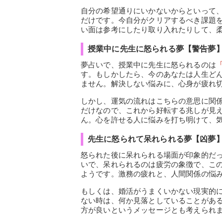
自分の希望通りにいかないからといって
だけです。今自分がクリアするべき課題
い面は参考にしたり取り入れたりして、
授業中に先生に怒られる夢【警告夢
夢占いで、授業中に先生に怒られるのは
す。もしかしたら、今のあなたは人生ど
ません。解決しない悩みに、心身が疲れ
しかし、運気の流れはこちらの意思に関
だけなので、これから好転する兆しが見
ん。心を許せる人に悩みを打ち明けて、
先生に怒られて呆れられる夢【凶夢
怒られた後に呆れられる場面が印象的だ
いで、呆れられるのは疲労の象徴で、こ
ようです。激務の疲れと、人間関係の悩
もしくは、婚活がうまくいかない現実的
ない時は、何か見落としていることがあ
方が良いというメッセージとも考えられ