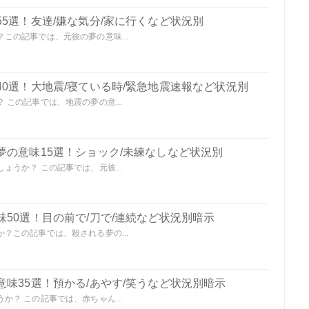
5選！友達/嫌な気分/家に行くなど状況別
この記事では、元彼の夢の意味...
0選！大地震/寝ている時/緊急地震速報など状況別
この記事では、地震の夢の意...
夢の意味15選！ショック/未練なしなど状況別
うか？ この記事では、元彼...
50選！目の前で/刀で/連続など状況別暗示
？この記事では、殺される夢の...
味35選！預かる/あやす/笑うなど状況別暗示
？ この記事では、赤ちゃん...