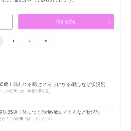
日々に、嫌気がさしているのでしょう。
続きを読む
3
4
5
5選！襲われる/殺されそうになる/戦うなど状況別
この記事では、幽霊の夢の意...
味35選！体につく/大量/飛んでくるなど状況別
か？この記事では、ゴキブリの...