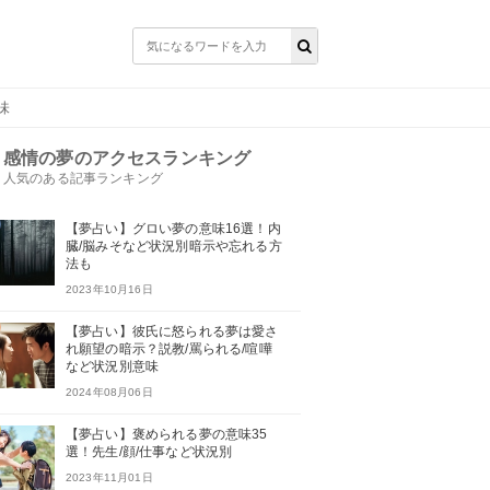
味
感情の夢のアクセスランキング
人気のある記事ランキング
【夢占い】グロい夢の意味16選！内
臓/脳みそなど状況別暗示や忘れる方
法も
2023年10月16日
【夢占い】彼氏に怒られる夢は愛さ
れ願望の暗示？説教/罵られる/喧嘩
など状況別意味
2024年08月06日
【夢占い】褒められる夢の意味35
選！先生/顔/仕事など状況別
2023年11月01日