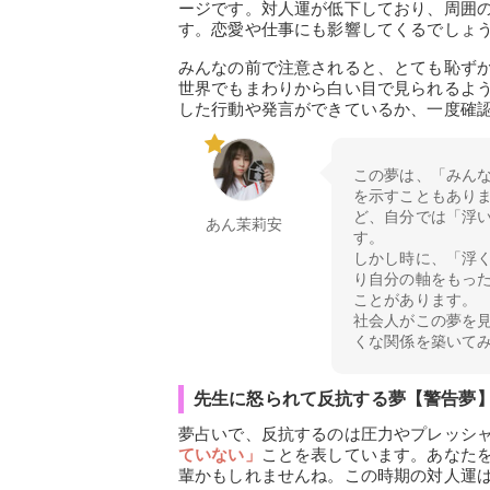
ージです。対人運が低下しており、周囲
す。恋愛や仕事にも影響してくるでしょ
みんなの前で注意されると、とても恥ず
世界でもまわりから白い目で見られるよ
した行動や発言ができているか、一度確
この夢は、「みん
を示すこともあり
ど、自分では「浮
あん茉莉安
す。
しかし時に、「浮
り自分の軸をもっ
ことがあります。
社会人がこの夢を
くな関係を築いて
先生に怒られて反抗する夢【警告夢
夢占いで、反抗するのは圧力やプレッシ
ていない」
ことを表しています。あなた
輩かもしれませんね。この時期の対人運