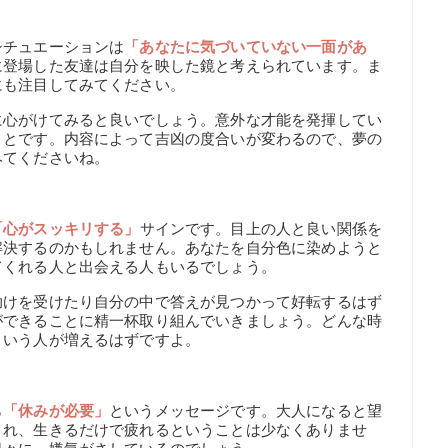
シチュエーションは
「あなたに気づいていない一面があ
に登場した友達は自分を映した鏡と考えられています。ま
にも注目してみてください。
に心がけてみると良いでしょう。意外な才能を発揮してい
ことです。内容によって吉凶の度合いが変わるので、夢の
みてくださいね。
「心がスッキリする」
サインです。目上の人と良い関係を
解決するのかもしれません。あなたを自分色に染めようと
てくれる人と出会える人もいるでしょう。
助けを受けたり自分の中で答えが見つかって好転するはず
ができることに精一杯取り組んでいきましょう。どんな時
という人が増えるはずですよ。
ら
「休みが必要」
というメッセージです。大人になると望
され、生きるだけで疲れるということは少なくありませ