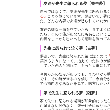
友達が先生に怒られる夢【警告夢】
自分ではなくて、友達が先生に怒られる
る」
ことを教えています。夢占いで、夢
た、どんな内容で友達が怒られていたか
友達の嫌な一面を見ていたら、直すよう
たら、その才能があなたにもあるという
内容をしっかり思い出して意味を調べて
先生に怒られて泣く夢【吉夢】
夢占いで、先生に怒られた後に泣くのは
築けるようになって、抱えていた悩みが
していた恋人と別れて、もっと大事にし
今何らかの悩みがあっても、まわりから
です。その時が来るのを信じて、今自分
でも前向きなあなたを見て、味方したい
家で先生に怒られる夢【凶夢】
家で先生に怒られる場面が印象的だった
む望まない関係なく、競争社会に放り出