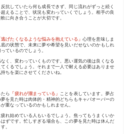
、反抗していたら何も成長できず、同じ流れがずっと続く
を超えることで、状況も変わっていくでしょう。相手の良
柔軟に向き合うことが大切です。
】
「逃げたくなるような悩みを抱えている」
心理を意味しま
ん底の状態で、未来に夢や希望を見いだせないのかもしれ
切っているのでしょう。
係なく、変わっていくものです。悪い運気の後は良くなる
えてくるでしょう。それまで一人で耐える必要はありませ
気持ちを楽にさせてくださいね。
】
ったら
「疲れが溜まっている」
ことを表しています。夢占
の夢を見た時は肉体的・精神的どちらもキャパオーバーの
みが重なっているのかもしれません。
に疲れ始めている人もいるでしょう。焦ってもうまくいか
るはずです。忙しすぎる場合も、この夢を見た時は休んだ
ます。