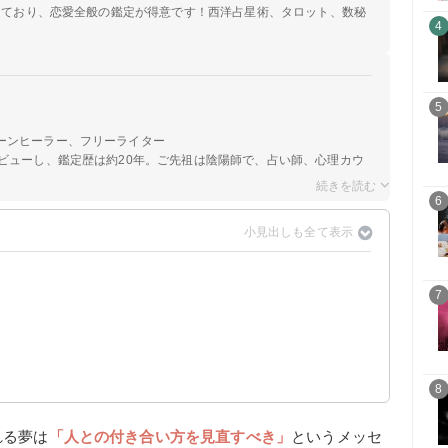
定しており、恋愛全般の鑑定が得意です！西洋占星術、タロット、数秘
4
5
ーンヒーラー、フリーライター
ビューし、鑑定歴は約20年。ご先祖は陰陽師で、占い師、心理カウ
6
7
】
8
れる夢は
「人との付き合い方を見直すべき」
というメッセ