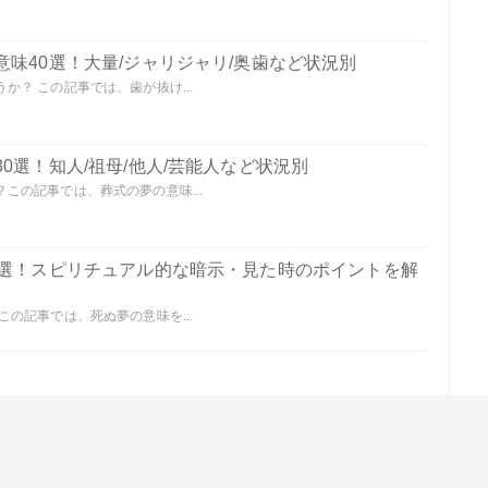
味40選！大量/ジャリジャリ/奥歯など状況別
？ この記事では、歯が抜け...
0選！知人/祖母/他人/芸能人など状況別
この記事では、葬式の夢の意味...
0選！スピリチュアル的な暗示・見た時のポイントを解
の記事では、死ぬ夢の意味を...