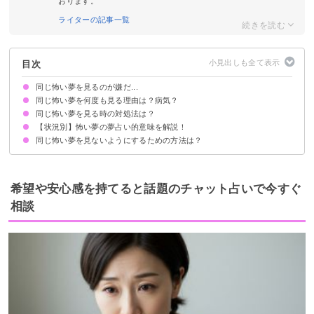
おります。
ライターの記事一覧
目次
同じ怖い夢を見るのが嫌だ...
同じ怖い夢を何度も見る理由は？病気？
同じ怖い夢を見る時の対処法は？
強いストレスや不安を抱えているから
感受性が豊かになっているから
過去のトラウマを払拭できてないから
悪夢障害の可能性も
【状況別】怖い夢の夢占い的意味を解説！
夢の暗示を確認する
夢の内容を気にしすぎない
長期間に渡り悩まされるなら病院・カウンセリングへ
同じ怖い夢を見ないようにするための方法は？
追いかけられる夢【警告夢】
殺される夢【吉夢】
病気になる夢【警告夢】
ゾンビ・幽霊の夢【警告夢】
閉じ込められる夢【警告夢】
襲われる夢【警告夢】
溺れる夢【警告夢・吉夢】
落ちる夢【警告夢】
事故に遭う夢【警告夢】
自分が死ぬ夢【吉夢】
①夢日記をつけて自己理解を促進する
②イメージリハーサル療法を使う
③あえて夢の内容を思い出す
希望や安心感を持てると話題のチャット占いで今すぐ
相談