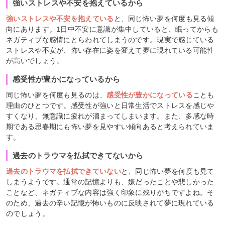
強いストレスや不安を抱えているから
強いストレスや不安を抱えている
と、同じ怖い夢を何度も見る傾
向にあります。1日中不安に意識が集中していると、眠ってからも
ネガティブな感情にとらわれてしまうのです。現実で感じている
ストレスや不安が、怖い存在に姿を変えて夢に現れている可能性
が高いでしょう。
感受性が豊かになっているから
同じ怖い夢を何度も見るのは、
感受性が豊かになっている
ことも
理由のひとつです。感受性が強いと日常生活でストレスを感じや
すくなり、無意識に疲れが溜まってしまいます。また、多感な時
期である思春期にも怖い夢を見やすい傾向あると考えられていま
す。
過去のトラウマを払拭できてないから
過去のトラウマを払拭できていない
と、同じ怖い夢を何度も見て
しまうようです。通常の記憶よりも、嫌だったことや悲しかった
ことなど、ネガティブな内容は強く印象に残りがちですよね。そ
のため、過去の辛い記憶が怖いものに反映されて夢に現れている
のでしょう。