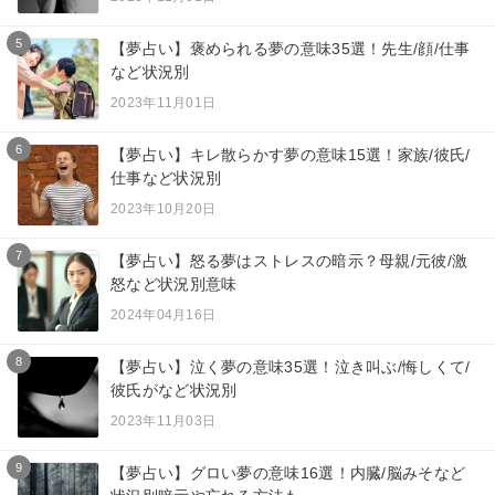
5
【夢占い】褒められる夢の意味35選！先生/顔/仕事
など状況別
2023年11月01日
6
【夢占い】キレ散らかす夢の意味15選！家族/彼氏/
仕事など状況別
2023年10月20日
7
【夢占い】怒る夢はストレスの暗示？母親/元彼/激
怒など状況別意味
2024年04月16日
8
【夢占い】泣く夢の意味35選！泣き叫ぶ/悔しくて/
彼氏がなど状況別
2023年11月03日
9
【夢占い】グロい夢の意味16選！内臓/脳みそなど