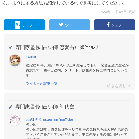
ないようにする方法も紹介しているので参考にしてください。
2023年11月06日 更新
シェア
ツイート
シェア
専門家監修 |
占い師 恋愛占い師💘ルナ
Twitter
鑑定歴10年、累計5000人以上を鑑定しており、恋愛全般の鑑定が
得意です！西洋占星術、タロット、数秘術を特に専門としていま
す！
ライターの記事一覧
専門家監修 |
占い師 神代蓮
公式HP
X
Instagram
YouTube
占い師
占い師歴18年。思念伝達を用いて相手の気持ちを読み解き恋愛の
アドバイスをさせていただきます。主に恋愛全般の鑑定を行って