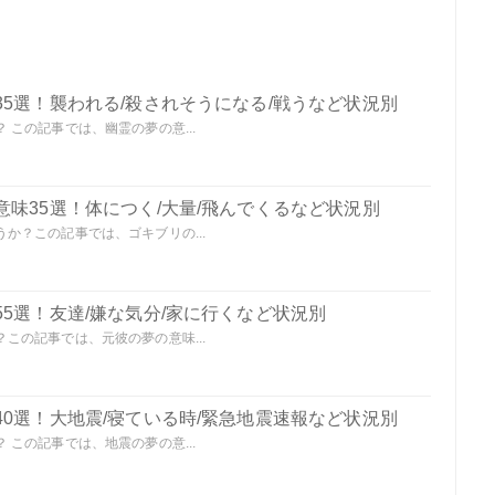
5選！襲われる/殺されそうになる/戦うなど状況別
この記事では、幽霊の夢の意...
味35選！体につく/大量/飛んでくるなど状況別
か？この記事では、ゴキブリの...
5選！友達/嫌な気分/家に行くなど状況別
この記事では、元彼の夢の意味...
0選！大地震/寝ている時/緊急地震速報など状況別
この記事では、地震の夢の意...