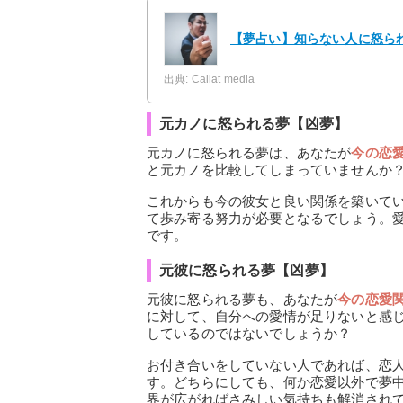
【夢占い】知らない人に怒ら
出典: Callat media
元カノに怒られる夢【凶夢】
元カノに怒られる夢は、あなたが
今の恋
と元カノを比較してしまっていませんか
これからも今の彼女と良い関係を築いて
て歩み寄る努力が必要となるでしょう。
です。
元彼に怒られる夢【凶夢】
元彼に怒られる夢も、あなたが
今の恋愛
に対して、自分への愛情が足りないと感
しているのではないでしょうか？
お付き合いをしていない人であれば、恋
す。どちらにしても、何か恋愛以外で夢
界が広がればさみしい気持ちも解消され