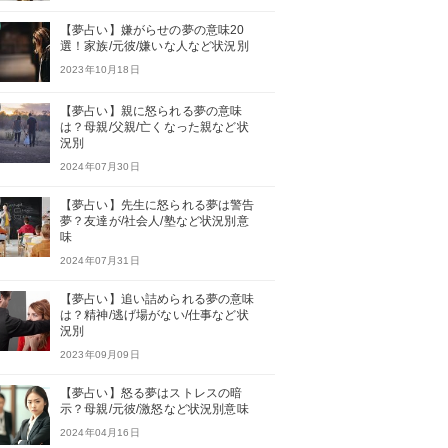
【夢占い】嫌がらせの夢の意味20
選！家族/元彼/嫌いな人など状況別
2023年10月18日
【夢占い】親に怒られる夢の意味
は？母親/父親/亡くなった親など状
況別
2024年07月30日
【夢占い】先生に怒られる夢は警告
夢？友達が/社会人/塾など状況別意
味
2024年07月31日
【夢占い】追い詰められる夢の意味
は？精神/逃げ場がない/仕事など状
況別
2023年09月09日
【夢占い】怒る夢はストレスの暗
示？母親/元彼/激怒など状況別意味
2024年04月16日