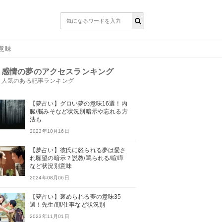
意味
感情の夢のアクセスランキング
人気のある記事ランキング
【夢占い】グロい夢の意味16選！内
臓/脳みそなど状況別暗示や忘れる方
法も
2023年10月16日
【夢占い】彼氏に怒られる夢は愛さ
れ願望の暗示？説教/罵られる/喧嘩
など状況別意味
2024年08月06日
【夢占い】褒められる夢の意味35
選！先生/顔/仕事など状況別
2023年11月01日