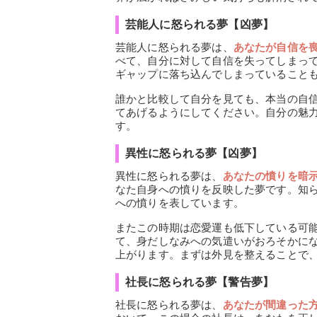
芸能人に怒られる夢【凶夢】
芸能人に怒られる夢は、
あなたが自信を
べて、自分に対して自信を失ってしまっ
ギャップに落ち込んでしまっていること
誰かと比較して自分を見ても、本当の自
てあげるようにしてください。自分の魅
す。
異性に怒られる夢【凶夢】
異性に怒られる夢は、
あなたの憤りを暗
なた自身への憤りを反映した夢です。知
への憤りを表しています。
またこの時期は恋愛運も低下している可
て、身だしなみへの気遣いがおろそかに
上がります。まずは外見を整えることで
社長に怒られる夢【警告夢】
社長に怒られる夢は、
あなたが間違った