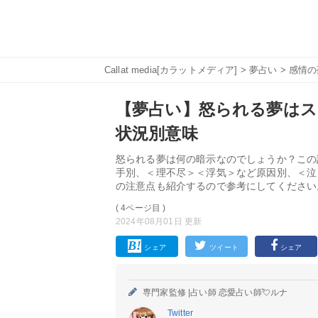
Callat media[カラットメディア]
>
夢占い
>
感情の
【夢占い】怒られる夢はス
状況別意味
怒られる夢は何の暗示なのでしょうか？この
手別、＜理不尽＞＜浮気＞など原因別、＜泣
の注意点も紹介するので参考にしてください
( 4ページ目 )
2024年08月01日 更新
シェア
ツイート
シェア
専門家監修 |
占い師 恋愛占い師💘ルナ
Twitter