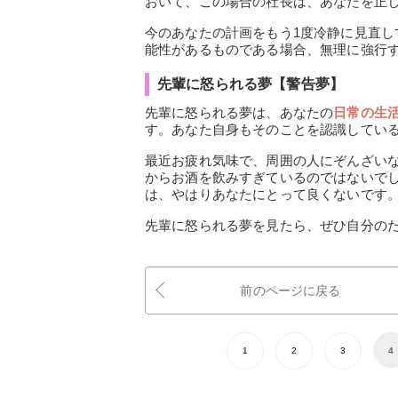
おいて、この場合の社長は、あなたを正
今のあなたの計画をもう1度冷静に見直
能性があるものである場合、無理に強行
先輩に怒られる夢【警告夢】
先輩に怒られる夢は、あなたの
日常の生
す。あなた自身もそのことを認識してい
最近お疲れ気味で、周囲の人にぞんざい
からお酒を飲みすぎているのではないで
は、やはりあなたにとって良くないです
先輩に怒られる夢を見たら、ぜひ自分の
前のページに戻る
1
2
3
4