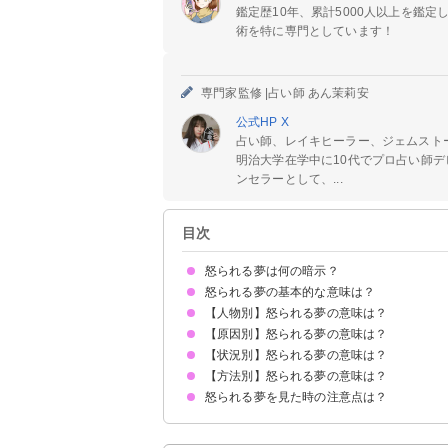
鑑定歴10年、累計5000人以上を鑑
術を特に専門としています！
専門家監修 |
占い師 あん茉莉安
公式HP
X
占い師、レイキヒーラー、ジェムスト
明治大学在学中に10代でプロ占い師デ
ンセラーとして、...
目次
怒られる夢は何の暗示？
怒られる夢の基本的な意味は？
【人物別】怒られる夢の意味は？
①ストレスの暗示
②成長の暗示
初夢で見ると変化のチャンスが来る暗示
状況によって意味が決まる
【原因別】怒られる夢の意味は？
親に怒られる夢【警告夢】
友達に怒られる夢【凶夢・吉夢】
彼氏に怒られる夢【警告夢】
彼女に怒られる夢【警告夢】
好きな人に怒られる夢【吉夢】
上司に怒られる夢【吉夢】
先生に怒られる夢【警告夢】
知らない人・他人に怒られる夢【凶夢】
元カノに怒られる夢【凶夢】
元彼に怒られる夢【凶夢】
芸能人に怒られる夢【凶夢】
異性に怒られる夢【凶夢】
社長に怒られる夢【警告夢】
先輩に怒られる夢【警告夢】
警察官に怒られる夢【警告夢】
【状況別】怒られる夢の意味は？
理不尽に怒られる夢【凶夢】
仕事に遅刻して怒られる夢【警告夢】
学校に遅刻して怒られる夢【警告夢】
バイトに遅刻して怒られる夢【警告夢】
浮気がバレて怒られる夢【警告夢】
不倫がバレて怒られる夢【警告夢】
仕事でミスをして怒られる夢【凶夢】
【方法別】怒られる夢の意味は？
怒られて泣く夢【吉夢】
怒られて逆ギレする夢【警告夢】
怒られて喧嘩する夢【警告夢】
怒られて謝る夢【警告夢】
怒られて呆れられる夢【警告夢】
怒られて殴られる夢【吉夢】
怒られてダメ出しされる夢【吉夢】
しつこく怒られる夢【吉夢】
怒られる夢を見た時の注意点は？
電話で怒られる夢【吉夢】
メールで怒られる夢【吉夢】
LINEで怒られる夢【警告夢】
直接怒られる夢【警告夢】
十分な休息を取る
自分の改善点を見つけ成長に繋げる