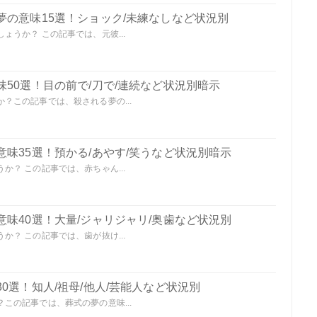
夢の意味15選！ショック/未練なしなど状況別
うか？ この記事では、元彼...
50選！目の前で/刀で/連続など状況別暗示
？この記事では、殺される夢の...
味35選！預かる/あやす/笑うなど状況別暗示
？ この記事では、赤ちゃん...
味40選！大量/ジャリジャリ/奥歯など状況別
？ この記事では、歯が抜け...
0選！知人/祖母/他人/芸能人など状況別
この記事では、葬式の夢の意味...