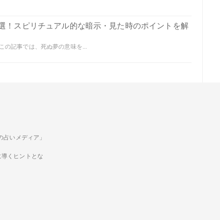
0選！スピリチュアル的な暗示・見た時のポイントを解
の記事では、死ぬ夢の意味を...
ための占いメディア」
に導くヒントとな