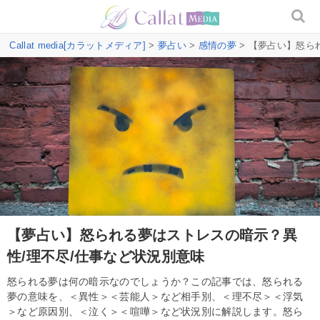
Callat media[カラットメディア]
>
夢占い
>
感情の夢
> 【夢占い】怒ら
【夢占い】怒られる夢はストレスの暗示？異
性/理不尽/仕事など状況別意味
怒られる夢は何の暗示なのでしょうか？この記事では、怒られる
夢の意味を、＜異性＞＜芸能人＞など相手別、＜理不尽＞＜浮気
＞など原因別、＜泣く＞＜喧嘩＞など状況別に解説します。怒ら