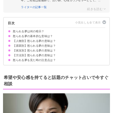
年。ご先祖は陰陽師で、占い師、心理カウンセラーとして、...
ライターの記事一覧
目次
怒られる夢は何の暗示？
怒られる夢の基本的な意味は？
【人物別】怒られる夢の意味は？
①ストレスの暗示
②成長の暗示
初夢で見ると変化のチャンスが来る暗示
状況によって意味が決まる
【原因別】怒られる夢の意味は？
親に怒られる夢【警告夢】
友達に怒られる夢【凶夢・吉夢】
彼氏に怒られる夢【警告夢】
彼女に怒られる夢【警告夢】
好きな人に怒られる夢【吉夢】
上司に怒られる夢【吉夢】
先生に怒られる夢【警告夢】
知らない人・他人に怒られる夢【凶夢】
元カノに怒られる夢【凶夢】
元彼に怒られる夢【凶夢】
芸能人に怒られる夢【凶夢】
異性に怒られる夢【凶夢】
社長に怒られる夢【警告夢】
先輩に怒られる夢【警告夢】
警察官に怒られる夢【警告夢】
【状況別】怒られる夢の意味は？
理不尽に怒られる夢【凶夢】
仕事に遅刻して怒られる夢【警告夢】
学校に遅刻して怒られる夢【警告夢】
バイトに遅刻して怒られる夢【警告夢】
浮気がバレて怒られる夢【警告夢】
不倫がバレて怒られる夢【警告夢】
仕事でミスをして怒られる夢【凶夢】
【方法別】怒られる夢の意味は？
怒られて泣く夢【吉夢】
怒られて逆ギレする夢【警告夢】
怒られて喧嘩する夢【警告夢】
怒られて謝る夢【警告夢】
怒られて呆れられる夢【警告夢】
怒られて殴られる夢【吉夢】
怒られてダメ出しされる夢【吉夢】
しつこく怒られる夢【吉夢】
怒られる夢を見た時の注意点は？
電話で怒られる夢【吉夢】
メールで怒られる夢【吉夢】
LINEで怒られる夢【警告夢】
直接怒られる夢【警告夢】
十分な休息を取る
自分の改善点を見つけ成長に繋げる
希望や安心感を持てると話題のチャット占いで今すぐ
相談