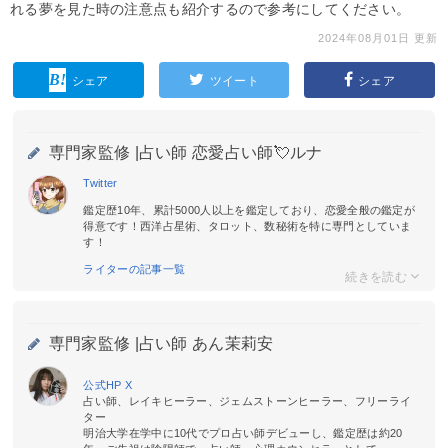
れる夢を見た時の注意点も紹介するので参考にしてください。
2024年08月01日 更新
シェア
ツイート
シェア
専門家監修 |
占い師 恋愛占い師💘ルナ
Twitter
鑑定歴10年、累計5000人以上を鑑定しており、恋愛全般の鑑定が
得意です！西洋占星術、タロット、数秘術を特に専門としていま
す！
ライターの記事一覧
専門家監修 |
占い師 あん茉莉安
公式HP
X
占い師、レイキヒーラー、ジェムストーンヒーラー、フリーライ
ター
明治大学在学中に10代でプロ占い師デビューし、鑑定歴は約20