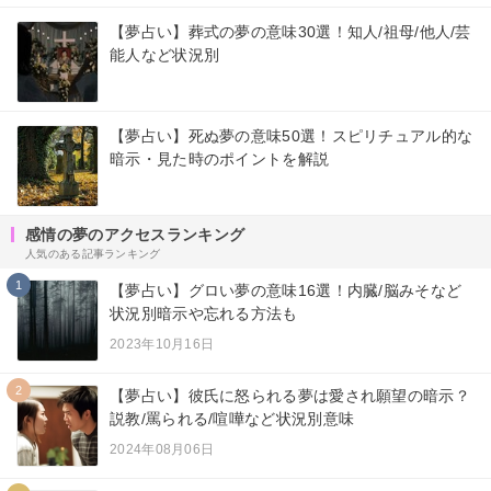
【夢占い】葬式の夢の意味30選！知人/祖母/他人/芸
能人など状況別
【夢占い】死ぬ夢の意味50選！スピリチュアル的な
暗示・見た時のポイントを解説
感情の夢のアクセスランキング
人気のある記事ランキング
1
【夢占い】グロい夢の意味16選！内臓/脳みそなど
状況別暗示や忘れる方法も
2023年10月16日
2
【夢占い】彼氏に怒られる夢は愛され願望の暗示？
説教/罵られる/喧嘩など状況別意味
2024年08月06日