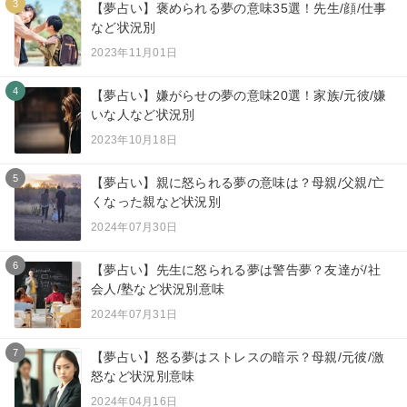
3
【夢占い】褒められる夢の意味35選！先生/顔/仕事
など状況別
2023年11月01日
4
【夢占い】嫌がらせの夢の意味20選！家族/元彼/嫌
いな人など状況別
2023年10月18日
5
【夢占い】親に怒られる夢の意味は？母親/父親/亡
くなった親など状況別
2024年07月30日
6
【夢占い】先生に怒られる夢は警告夢？友達が/社
会人/塾など状況別意味
2024年07月31日
7
【夢占い】怒る夢はストレスの暗示？母親/元彼/激
怒など状況別意味
2024年04月16日