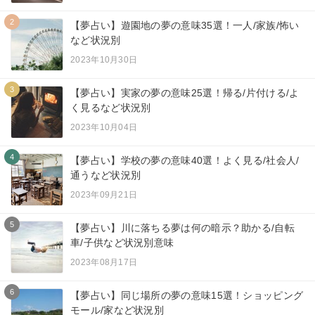
2
【夢占い】遊園地の夢の意味35選！一人/家族/怖い
など状況別
2023年10月30日
3
【夢占い】実家の夢の意味25選！帰る/片付ける/よ
く見るなど状況別
2023年10月04日
4
【夢占い】学校の夢の意味40選！よく見る/社会人/
通うなど状況別
2023年09月21日
5
【夢占い】川に落ちる夢は何の暗示？助かる/自転
車/子供など状況別意味
2023年08月17日
6
【夢占い】同じ場所の夢の意味15選！ショッピング
モール/家など状況別