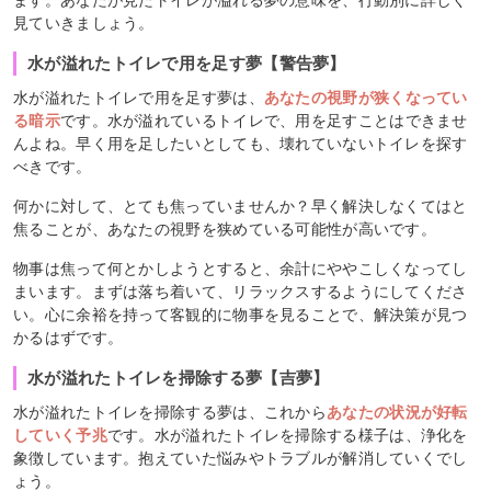
見ていきましょう。
水が溢れたトイレで用を足す夢【警告夢】
水が溢れたトイレで用を足す夢は、
あなたの視野が狭くなってい
る暗示
です。水が溢れているトイレで、用を足すことはできませ
んよね。早く用を足したいとしても、壊れていないトイレを探す
べきです。
何かに対して、とても焦っていませんか？早く解決しなくてはと
焦ることが、あなたの視野を狭めている可能性が高いです。
物事は焦って何とかしようとすると、余計にややこしくなってし
まいます。まずは落ち着いて、リラックスするようにしてくださ
い。心に余裕を持って客観的に物事を見ることで、解決策が見つ
かるはずです。
水が溢れたトイレを掃除する夢【吉夢】
水が溢れたトイレを掃除する夢は、これから
あなたの状況が好転
していく予兆
です。水が溢れたトイレを掃除する様子は、浄化を
象徴しています。抱えていた悩みやトラブルが解消していくでし
ょう。