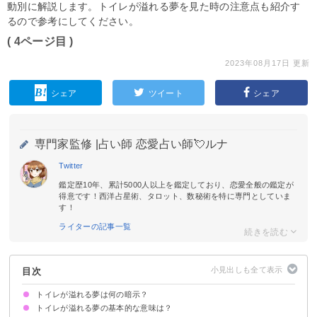
動別に解説します。トイレが溢れる夢を見た時の注意点も紹介す
るので参考にしてください。
( 4ページ目 )
2023年08月17日 更新
シェア
ツイート
シェア
専門家監修 |
占い師 恋愛占い師💘ルナ
Twitter
鑑定歴10年、累計5000人以上を鑑定しており、恋愛全般の鑑定が
得意です！西洋占星術、タロット、数秘術を特に専門としていま
す！
ライターの記事一覧
目次
トイレが溢れる夢は何の暗示？
トイレが溢れる夢の基本的な意味は？