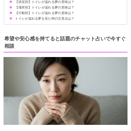
【状況別】トイレが溢れる夢の意味は？
情緒不安定になっていることの暗示
状況によって意味が決まる
【場所別】トイレが溢れる夢の意味は？
トイレが詰まって水が溢れる夢【警告夢】
トイレの汚水が溢れる夢【凶夢】
トイレで綺麗な水が溢れる夢【吉夢】
水が溢れてトイレの床が水浸しになる夢【警告夢】
トイレの水が止まらなくて溢れる夢【凶夢】
トイレの水が溢れて洪水になる夢【警告夢】
トイレの水と一緒に便が溢れる夢【吉夢】
【行動別】トイレが溢れる夢の意味は？
公衆トイレの水が溢れる夢【警告夢】
自宅のトイレの水が溢れる夢【凶夢】
学校のトイレの水が溢れる夢【警告夢】
職場のトイレの水が溢れる夢【凶夢】
デパートやスーパーのトイレの水が溢れる夢【警告夢】
トイレが溢れる夢を見た時の注意点は？
水が溢れたトイレで用を足す夢【警告夢】
水が溢れたトイレを掃除する夢【吉夢】
トイレから溢れた水を捨てる夢【吉夢】
十分な休息を取る
警告夢や凶夢の内容を人に話す
希望や安心感を持てると話題のチャット占いで今すぐ
相談