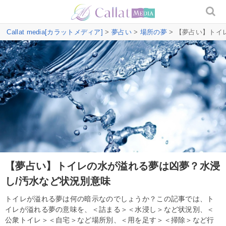
Callat media[カラットメディア]
>
夢占い
>
場所の夢
> 【夢占い】トイ
【夢占い】トイレの水が溢れる夢は凶夢？水浸
し/汚水など状況別意味
トイレが溢れる夢は何の暗示なのでしょうか？この記事では、ト
イレが溢れる夢の意味を、＜詰まる＞＜水浸し＞など状況別、＜
公衆トイレ＞＜自宅＞など場所別、＜用を足す＞＜掃除＞など行