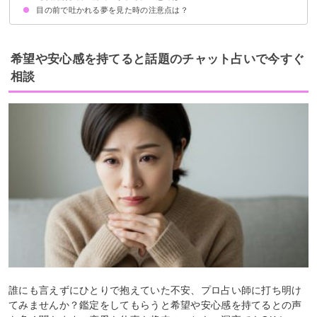
目の前で吐かれる夢を見た時の注意点は？
目の前で吐かれてかけられる夢【凶夢】
目の前で吐かれて謝られる夢【吉夢】
目の前で吐かれたものを片付ける夢【予知夢】
目の前で吐かれて匂いがする夢【吉夢・凶夢】
十分な休息を取る
不満があれば相手と話し合ってみる
希望や安心感を持てると話題のチャット占いで今すぐ
相談
誰にも言えずにひとりで抱えていた不安、プロ占い師に打ち明け
てみませんか？鑑定をしてもらうと希望や安心感を持てるとの声