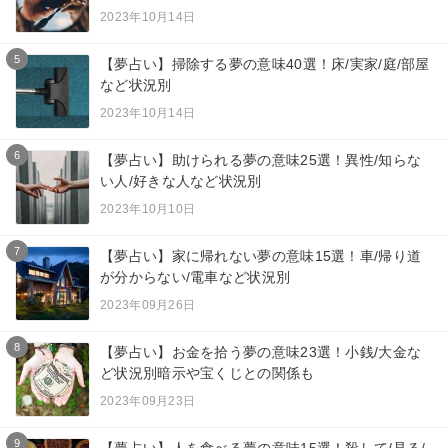
2023年10月14日
5
【夢占い】掃除する夢の意味40選！床/実家/庭/部屋
など状況別
2023年10月14日
6
【夢占い】助けられる夢の意味25選！異性/知らな
い人/好きな人など状況別
2023年10月10日
7
【夢占い】家に帰れない夢の意味15選！車/帰り道
が分からない/電車など状況別
2023年09月26日
8
【夢占い】お金を拾う夢の意味23選！小銭/大金な
ど状況別暗示や宝くじとの関係も
2023年09月23日
9
【夢占い】人を食べる夢の意味15選！殺して/見る/