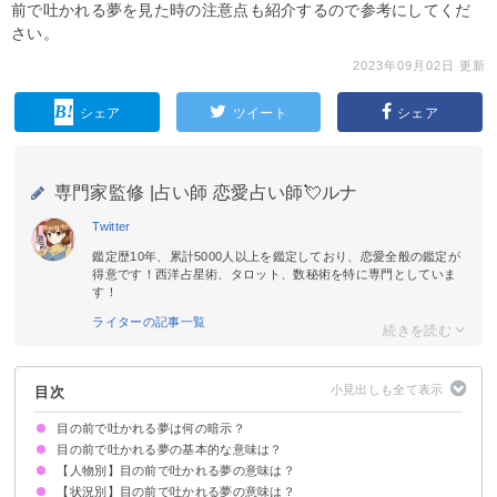
前で吐かれる夢を見た時の注意点も紹介するので参考にしてくだ
さい。
2023年09月02日 更新
シェア
ツイート
シェア
専門家監修 |
占い師 恋愛占い師💘ルナ
Twitter
鑑定歴10年、累計5000人以上を鑑定しており、恋愛全般の鑑定が
得意です！西洋占星術、タロット、数秘術を特に専門としていま
す！
ライターの記事一覧
目次
目の前で吐かれる夢は何の暗示？
目の前で吐かれる夢の基本的な意味は？
【人物別】目の前で吐かれる夢の意味は？
相手にストレスを感じている暗示
人物や状況で意味が決まる
【状況別】目の前で吐かれる夢の意味は？
知らない人に目の前で吐かれる夢【警告夢】
家族（両親）に目の前で吐かれる夢【凶夢】
家族（兄弟・姉妹）に目の前で吐かれる夢【吉夢・凶夢】
恋人に目の前で吐かれる夢【凶夢】
亡くなった人に目の前で吐かれる夢【吉夢】
芸能人に目の前で吐かれる夢【警告夢】