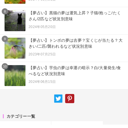
8
【夢占い】黒猫の夢は運気上昇？子猫/抱っこ/たく
さん/2匹など状況別意味
2024年05月20日
9
【夢占い】トンボの夢は吉夢？宝くじが当たる？大
きい/二匹/襲われるなど状況別意味
2023年07月25日
10
【夢占い】芋虫の夢は幸運の暗示？白/大量発生/食
べるなど状況別意味
2024年06月15日
カテゴリー一覧
夢占い
ニュース