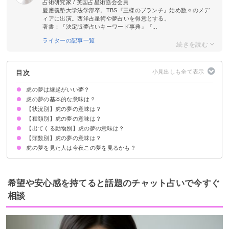
占術研究家 / 英国占星術協会会員
慶應義塾大学法学部卒。TBS『王様のブランチ』始め数々のメデ
ィアに出演。西洋占星術や夢占いを得意とする。
著書：『決定版夢占いキーワード事典』『...
ライターの記事一覧
目次
虎の夢は縁起がいい夢？
虎の夢の基本的な意味は？
【状況別】虎の夢の意味は？
エネルギーや名誉を暗示
状況/種類/頭数などで意味が決まる
【種類別】虎の夢の意味は？
虎が家に入ってくる夢【吉夢】
虎を飼う夢【吉夢】
虎に噛まれる夢【警告夢】
虎に食べられる夢【警告夢】
虎から逃げる夢【警告夢】
虎と戦う夢【吉夢】
虎に追いかけられる夢【警告夢】
虎に襲われる夢【警告夢】
虎になる夢【警告夢】
虎が死ぬ夢【凶夢】
虎を撫でる夢【吉夢】
虎に舐められる夢【吉夢】
【出てくる動物別】虎の夢の意味は？
虎の子・赤ちゃんが出てくる夢【吉夢】
虎の親子が出てくる夢【吉夢】
白い虎（ホワイトタイガー）が出てくる夢【吉夢】
黒い虎が出てくる夢【吉夢】
大きい虎が出てくる夢【警告夢】
赤い虎が出てくる夢【警告夢】
金色の虎が出てくる夢【吉夢】
年老いた虎が出てくる夢【凶夢】
虎の絵が出てくる夢【警告夢】
【頭数別】虎の夢の意味は？
蛇と虎の夢【吉夢】
虎とライオンの夢【警告夢】
虎と猫の夢【警告夢】
虎とカエルの夢【吉夢】
虎の夢を見た人は今夜この夢を見るかも？
1匹の虎が出てくる夢【警告夢】
2匹の虎が出てくる夢【吉夢】
虎の大群が出てくる夢【凶夢】
空港を出発する夢
窓や部屋の鍵を開ける夢
雨があがる夢
希望や安心感を持てると話題のチャット占いで今すぐ
相談