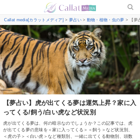
Callat media[カラットメディア]
>
夢占い
>
動物・植物・虫の夢
> 【夢
【夢占い】虎が出てくる夢は運気上昇？家に入
ってくる/飼う/白い虎など状況別
虎が出てくる夢は、何の暗示なのでしょうか？この記事では、虎
が出てくる夢の意味を＜家に入ってくる＞＜飼う＞など状況別、
＜虎の子＞＜白い虎＞など種類別、一緒に出てくる動物別、頭数