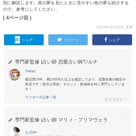
別に解説します。虎の夢を見たときに見やすい他の夢も紹介する
ので、参考にしてください。
( 4ページ目 )
2023年12月20日 更新
シェア
ツイート
シェア
専門家監修 |
占い師 恋愛占い師💘ルナ
Twitter
鑑定歴10年、累計5000人以上を鑑定しており、恋愛全般の鑑定が
得意です！西洋占星術、タロット、数秘術を特に専門としていま
す！
ライターの記事一覧
専門家監修 |
占い師 マリィ・プリマヴェラ
公式HP