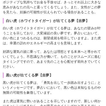
ポジティブな気持ちでお金を手放せば、きっとそれ以上に大きな
恵みがあなたの元へと還ってくるでしょう。また、女性がこの夢
を見たら、妊娠の可能性が伝えられている場合があることも。
白い虎（ホワイトタイガー）が出てくる夢【吉夢】
白い虎（ホワイトタイガー）が出てくる夢は、あなたの望みが叶
うことを示しており、大変縁起の良い夢です。夢占いにおいて、
白い色にまつわるものは、願望成就を暗示していますよ。また虎
は、幸運の訪れやエネルギーの高まりを意味します。
好調な運気の波に乗って、あなたは理想とする未来へと導かれて
いくでしょう。不思議な力が働いて、ものごとがスムーズに進む
タイミングですので、あまり先のことを心配せず前向きでいてく
ださい。
黒い虎が出てくる夢【吉夢】
黒い虎が出てくる夢は、「勇気を出して一歩踏み出すように」と
いうメッセージです。夢占いにおいて、黒い色は未知なるものや
無限の可能性を象徴しています。
また虎は運気に勢いがあることを示していますので、新しい何か