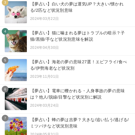
3
【夢占い】白い犬の夢は運気UP？大きい/懐かれ
る/2匹など状況別意味
2024年03月22日
4
【夢占い】猫に噛まれる夢はトラブルの暗示？子
猫/黒猫/手など状況別意味を解説
2024年04月30日
5
【夢占い】海老の夢の意味27選！エビフライ/食べ
る/伊勢海老など状況別
2023年11月01日
6
【夢占い】電車に轢かれる・人身事故の夢の意味
は？他人/脱線/目撃など状況別に解説
2024年03月24日
7
【夢占い】蜂の夢は吉夢？大きな/追い払う/逃げる/
ミツバチなど状況別意味
2024年05月31日