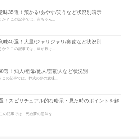
味35選！預かる/あやす/笑うなど状況別暗示
？ この記事では、赤ちゃん...
味40選！大量/ジャリジャリ/奥歯など状況別
？ この記事では、歯が抜け...
0選！知人/祖母/他人/芸能人など状況別
この記事では、葬式の夢の意味...
0選！スピリチュアル的な暗示・見た時のポイントを解
の記事では、死ぬ夢の意味を...