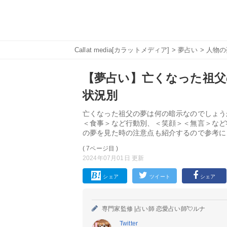
Callat media[カラットメディア]
>
夢占い
>
人物の
【夢占い】亡くなった祖父の
状況別
亡くなった祖父の夢は何の暗示なのでしょう
＜食事＞など行動別、＜笑顔＞＜無言＞など
の夢を見た時の注意点も紹介するので参考に
( 7ページ目 )
2024年07月01日 更新
シェア
ツイート
シェア
専門家監修 |
占い師 恋愛占い師💘ルナ
Twitter