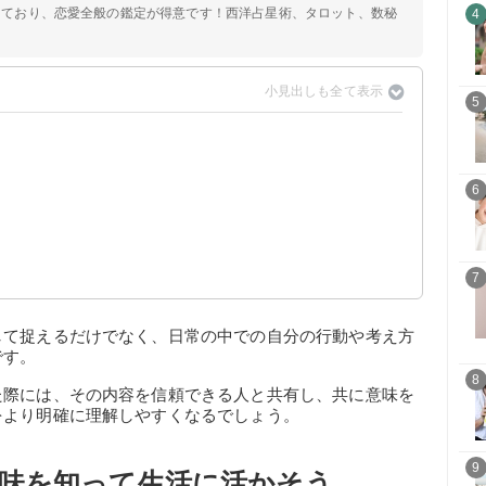
定しており、恋愛全般の鑑定が得意です！西洋占星術、タロット、数秘
4
5
？
6
】
7
して捉えるだけでなく、日常の中での自分の行動や考え方
です。
8
た際には、その内容を信頼できる人と共有し、共に意味を
をより明確に理解しやすくなるでしょう。
9
味を知って生活に活かそう