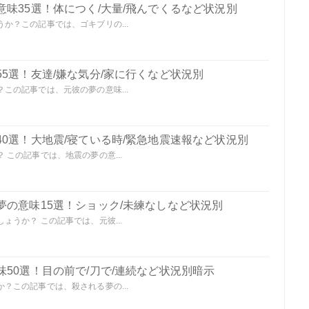
味35選！体につく/大量/飛んでくるなど状況別
か？この記事では、ゴキブリの...
5選！友達/嫌な気分/家に行くなど状況別
この記事では、元彼の夢の意味...
0選！大地震/寝ている時/緊急地震速報など状況別
この記事では、地震の夢の意...
夢の意味15選！ショック/未練なしなど状況別
うか？ この記事では、元彼...
50選！目の前で/刀で/連続など状況別暗示
？この記事では、殺される夢の...