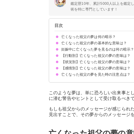
鑑定歴10年、累計5000人以上を鑑
術を特に専門としています！
目次
亡くなった祖父の夢は何の暗示？
亡くなった祖父の夢の基本的な意味は？
妊娠中に亡くなった夢を見るのは何の暗示
あなたへ警告やメッセージを伝えている
状況によって意味が決まる
【行動別】亡くなった祖父の夢の意味は？
【状況別】亡くなった祖父の夢の意味は？
亡くなった祖父と話す夢【吉夢】
亡くなった祖父と食事する夢【吉夢】
亡くなった祖父と電話する夢【予知夢】
亡くなった祖父を探す夢【予知夢】
亡くなった祖父と喧嘩する夢【予知夢】
亡くなった祖父から逃げる夢【吉夢】
亡くなった祖父と手をつなぐ夢【予知夢】
【感情別】亡くなった祖父の夢の意味は？
亡くなった祖父が笑顔の夢【吉夢】
亡くなった祖父が無言の夢【吉夢】
亡くなった祖父の葬式の夢【吉夢】
亡くなった祖父が生き返る夢【予知夢】
亡くなった祖父が病気になる夢【予知夢】
亡くなった祖父が車を運転する夢【吉夢】
亡くなった祖父が亡くなる夢【吉夢】
亡くなった祖父が入院する夢【警告夢】
亡くなった祖父が自転車に乗る夢【警告夢】
亡くなった祖父の夢を見た時の注意点は？
亡くなった祖父が出てきて泣く夢【予知夢】
亡くなった祖父が嬉しい夢【予知夢】
亡くなった祖父に怒られる夢【警告夢】
亡くなった祖父が不安そうにしている夢【警告夢
警告やメッセージを行動に移す
警告夢や凶夢なら内容を人に話す
このような夢は、単に恐ろしい出来事と
に潜む警告やヒントとして受け取るべき
もしも祖父からのメッセージが感じられ
見出すことで、その夢からのメッセージ
亡くなった祖父の夢の意