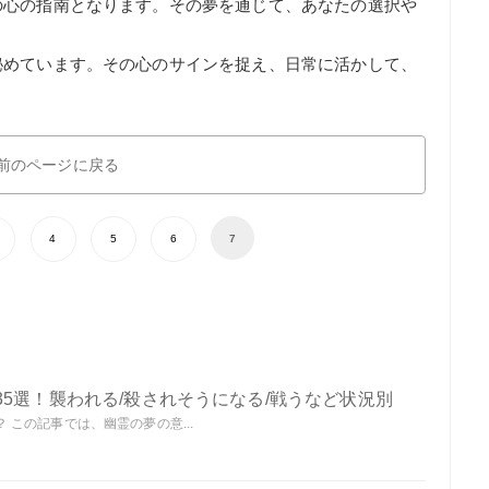
の心の指南となります。その夢を通じて、あなたの選択や
。
秘めています。その心のサインを捉え、日常に活かして、
前のページに戻る
4
5
6
7
5選！襲われる/殺されそうになる/戦うなど状況別
この記事では、幽霊の夢の意...