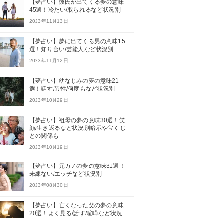
【夢占い】彼氏が出てくる夢の意味
45選！冷たい/取られるなど状況別
2023年11月13日
【夢占い】夢に出てくる男の意味15
選！知り合い/芸能人など状況別
2023年11月12日
【夢占い】幼なじみの夢の意味21
選！話す/異性/何度もなど状況別
2023年10月29日
【夢占い】祖母の夢の意味30選！笑
顔/生き返るなど状況別暗示や宝くじ
との関係も
2023年10月19日
【夢占い】元カノの夢の意味31選！
未練ない/エッチなど状況別
2023年08月30日
【夢占い】亡くなった父の夢の意味
20選！よく見る/話す/喧嘩など状況