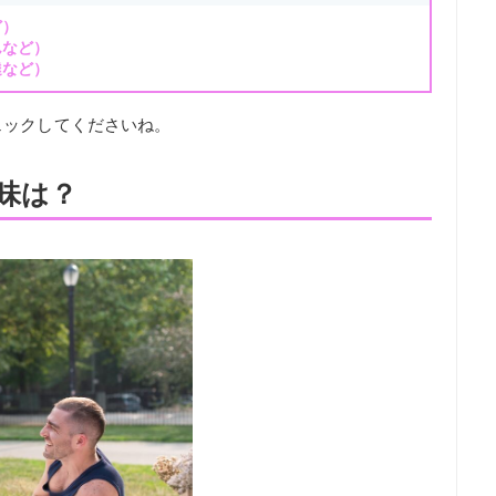
ど）
んなど）
達など）
ェックしてくださいね。
味は？