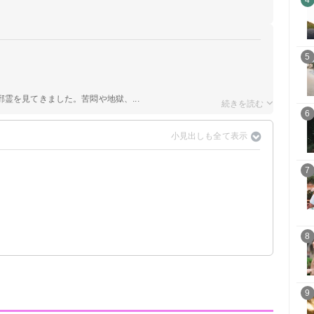
4
5
霊を見てきました。苦悶や地獄、...
6
7
8
9