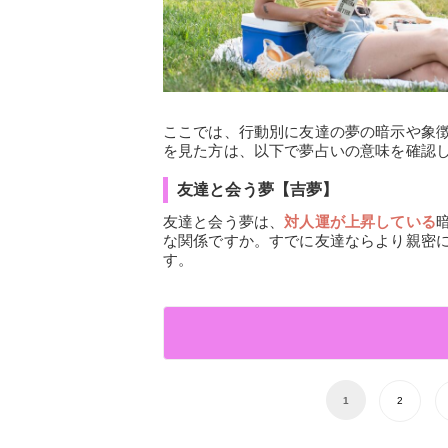
ここでは、行動別に友達の夢の暗示や象
を見た方は、以下で夢占いの意味を確認
友達と会う夢【吉夢】
友達と会う夢は、
対人運が上昇している
な関係ですか。すでに友達ならより親密
す。
1
2