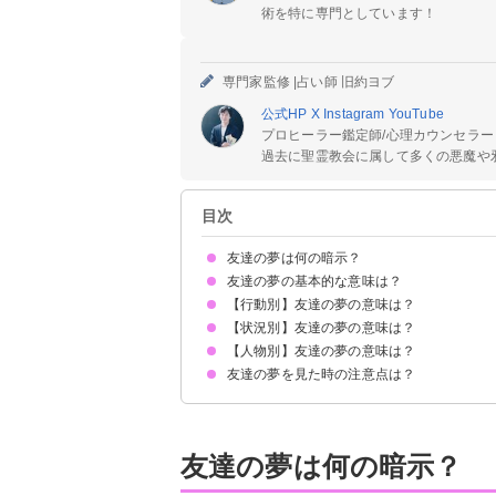
術を特に専門としています！
専門家監修 |
占い師 旧約ヨブ
公式HP
X
Instagram
YouTube
プロヒーラー鑑定師/心理カウンセラー
過去に聖霊教会に属して多くの悪魔や邪
目次
友達の夢は何の暗示？
友達の夢の基本的な意味は？
【行動別】友達の夢の意味は？
自分自身が置かれている状況の暗示
状況によって意味が決まる
【状況別】友達の夢の意味は？
友達と会う夢【吉夢】
友達と話す夢【吉夢・警告夢】
友達の家に泊まる【吉夢・警告夢】
友達と遊ぶ夢【警告夢】
友達と喧嘩する夢【警告夢】
友達と一緒に歩く夢【吉夢】
友達と旅行する夢【吉夢・警告夢】
友達と電話する夢【警告夢】
友達と食事する夢【吉夢・警告夢】
友達と仲良くなる夢【吉夢・願望夢】
友達と仲直りする夢【願望夢】
友達を助ける夢【吉夢・願望夢】
友達と別れる夢【逆夢】
友達とキスする夢【吉夢・警告夢】
【人物別】友達の夢の意味は？
友達がたくさん出てくる夢【吉夢】
友達が結婚する夢【願望夢】
友達が妊娠する夢【吉夢】
友達が出産する夢【吉夢】
友達が離婚する夢【凶夢】
友達に怒られる夢【警告夢】
友達に嫌われる夢【願望夢】
友達に裏切られる夢【警告夢】
友達が殺される夢【吉夢】
友達が死ぬ夢【吉夢】
友達が自殺する夢【願望夢】
友達が病気になる夢【警告夢】
友達が泣く夢【警告夢】
友達が家に来る夢【吉夢】
友達がいなくなる夢【願望夢】
友達が逮捕される夢【警告夢】
友達の夢を見た時の注意点は？
昔の友達の夢【警告夢】
長い間会っていない友達の夢【警告夢】
異性の友達の夢【吉夢・警告夢】
同性の友達の夢【吉夢】
親友の夢【吉夢・警告夢】
吉夢なら話さず警告夢や凶夢は人に話す
友達の夢は何の暗示？