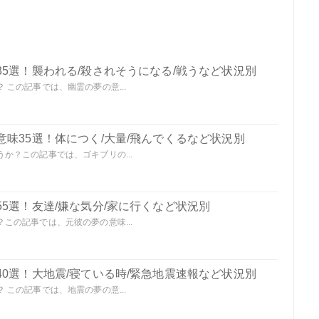
5選！襲われる/殺されそうになる/戦うなど状況別
この記事では、幽霊の夢の意...
味35選！体につく/大量/飛んでくるなど状況別
か？この記事では、ゴキブリの...
5選！友達/嫌な気分/家に行くなど状況別
この記事では、元彼の夢の意味...
0選！大地震/寝ている時/緊急地震速報など状況別
この記事では、地震の夢の意...