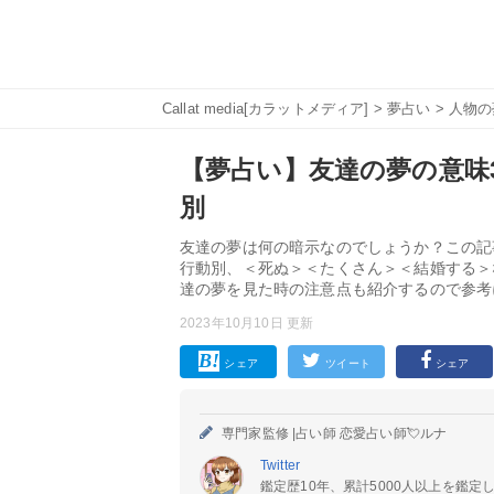
Callat media[カラットメディア]
>
夢占い
>
人物の
【夢占い】友達の夢の意味3
別
友達の夢は何の暗示なのでしょうか？この記
行動別、＜死ぬ＞＜たくさん＞＜結婚する＞
達の夢を見た時の注意点も紹介するので参考
2023年10月10日 更新
シェア
ツイート
シェア
専門家監修 |
占い師 恋愛占い師💘ルナ
Twitter
鑑定歴10年、累計5000人以上を鑑