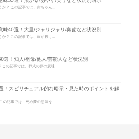
味35選！預かる/あやす/笑うなど状況別暗示
？ この記事では、赤ちゃん...
味40選！大量/ジャリジャリ/奥歯など状況別
？ この記事では、歯が抜け...
0選！知人/祖母/他人/芸能人など状況別
この記事では、葬式の夢の意味...
0選！スピリチュアル的な暗示・見た時のポイントを解
の記事では、死ぬ夢の意味を...