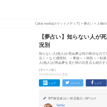
Callat media[カラットメディア]
>
夢占い
>
人物の
【夢占い】知らない人が死ぬ
況別
知らない人(他人)が死ぬ夢は何の暗示なの
泣く＞など感情別、＜事故＞＜病気＞＜転落
人(他人)が死ぬ夢を見た時の注意点も紹介
( 5ページ目 )
2023年08月19日 更新
シェア
ツイート
シェア
専門家監修 |
占い師 恋愛占い師💘ルナ
Twitter