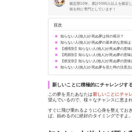
鑑定歴10年、累計5000人以上を鑑
術を特に専門としています！
目次
知らない人(他人)が死ぬ夢は何の暗示？
知らない人(他人)が死ぬ夢の基本的な意味は
【感情別】知らない人(他人)が死ぬ夢の意味
自身の何かをやり直したいという気持ちの表れ
初夢で見たら変化の年になる
状況によって意味が決まる
【死因別】知らない人(他人)が死ぬ夢の意味
知らない人が死んで泣く夢【警告夢】
知らない人が死んで悲しい夢【警告夢】
知らない人が死んでほっとする夢【吉夢】
【状況別】知らない人(他人)が死ぬ夢の意味
知らない人が事故で死ぬ夢【吉夢】
知らない人が病気で死ぬ夢【吉夢】
知らない人が火事で死ぬ夢【吉夢】
知らない人が転落死する夢【吉夢】
知らない人が殺されて死ぬ夢【吉夢】
知らない人が溺れて死ぬ夢【警告夢】
知らない人(他人)が死ぬ夢を見た時の注意点
亡くなった知らない人が再び死ぬ夢【吉夢】
知らない人が突然死ぬ夢【吉夢】
知らない人がたくさん死ぬ夢【吉夢】
知らない人が血を流して死ぬ夢【吉夢】
知らない人が刺されて死ぬ夢【警告夢】
亡くなった知らない人の遺体を見る夢【凶夢】
失敗や後悔から学んだことを整理する
新しいことに積極的にチャレンジする
新しいことに積極的にチャレンジす
この夢を見たあなたは
新しいことにチャ
望んでいるので、様々なチャンスに恵ま
すぐに飛び乗れるように心身を整えてお
ば、始めるのに絶好のタイミングですよ