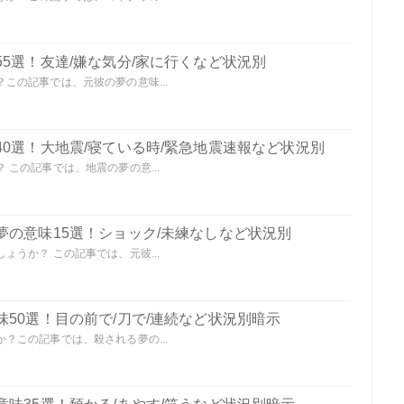
5選！友達/嫌な気分/家に行くなど状況別
この記事では、元彼の夢の意味...
0選！大地震/寝ている時/緊急地震速報など状況別
この記事では、地震の夢の意...
夢の意味15選！ショック/未練なしなど状況別
うか？ この記事では、元彼...
50選！目の前で/刀で/連続など状況別暗示
？この記事では、殺される夢の...