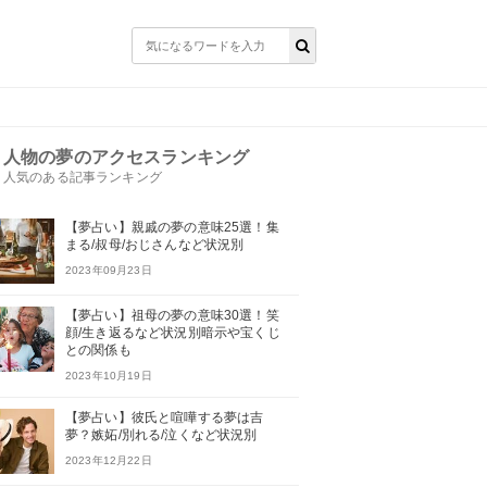
人物の夢のアクセスランキング
人気のある記事ランキング
【夢占い】親戚の夢の意味25選！集
まる/叔母/おじさんなど状況別
2023年09月23日
【夢占い】祖母の夢の意味30選！笑
顔/生き返るなど状況別暗示や宝くじ
との関係も
2023年10月19日
【夢占い】彼氏と喧嘩する夢は吉
夢？嫉妬/別れる/泣くなど状況別
2023年12月22日