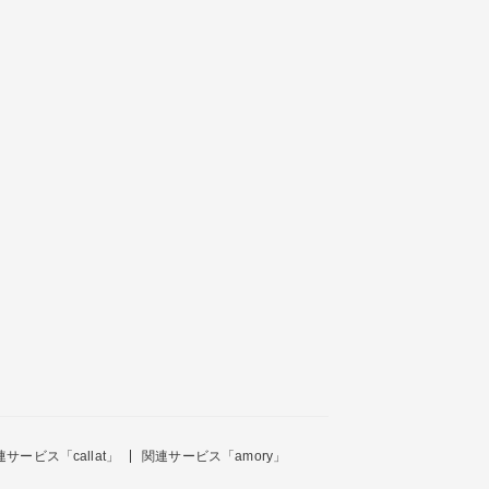
連サービス「callat」
関連サービス「amory」