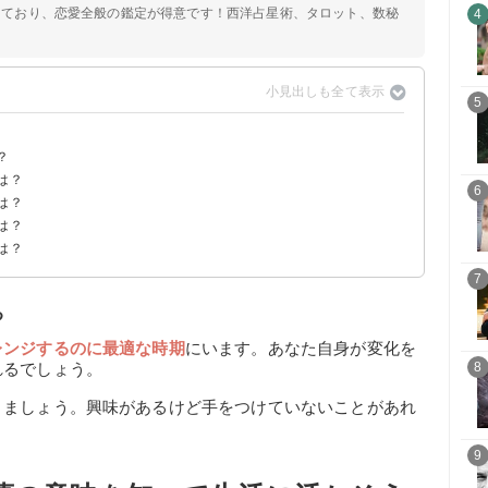
定しており、恋愛全般の鑑定が得意です！西洋占星術、タロット、数秘
4
5
？
は？
6
は？
は？
は？
7
る
レンジするのに最適な時期
にいます。あなた自身が変化を
れるでしょう。
8
きましょう。興味があるけど手をつけていないことがあれ
。
9