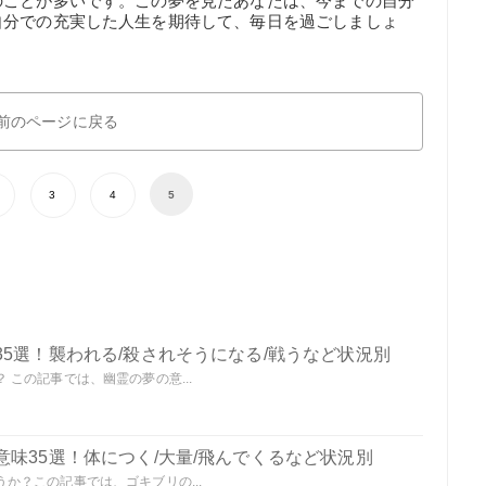
のことが多いです。この夢を見たあなたは、今までの自分
自分での充実した人生を期待して、毎日を過ごしましょ
前のページに戻る
3
4
5
5選！襲われる/殺されそうになる/戦うなど状況別
この記事では、幽霊の夢の意...
味35選！体につく/大量/飛んでくるなど状況別
か？この記事では、ゴキブリの...