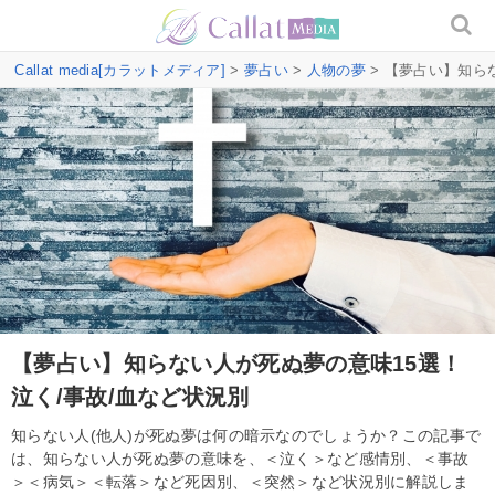
Callat media[カラットメディア]
>
夢占い
>
人物の夢
> 【夢占い】知ら
【夢占い】知らない人が死ぬ夢の意味15選！
泣く/事故/血など状況別
知らない人(他人)が死ぬ夢は何の暗示なのでしょうか？この記事で
は、知らない人が死ぬ夢の意味を、＜泣く＞など感情別、＜事故
＞＜病気＞＜転落＞など死因別、＜突然＞など状況別に解説しま