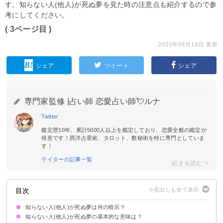
す。知らない人(他人)が死ぬ夢を見た時の注意点も紹介するので参
考にしてください。
( 3ページ目 )
2023年08月19日 更新
シェア
ツイート
シェア
専門家監修 |
占い師 恋愛占い師💘ルナ
Twitter
鑑定歴10年、累計5000人以上を鑑定しており、恋愛全般の鑑定が
得意です！西洋占星術、タロット、数秘術を特に専門としていま
す！
ライターの記事一覧
目次
知らない人(他人)が死ぬ夢は何の暗示？
知らない人(他人)が死ぬ夢の基本的な意味は？