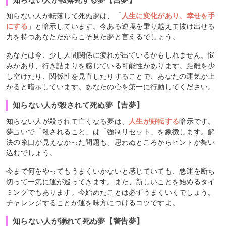
知らない人が転落して死ぬ夢は、「
人生に変化があり、幸せを手
にする
」と暗示しています。今ある逆境を乗り越えて抜け出せる
力を持つあなただからこそ見た夢と言えるでしょう。
あなたは今、少し人間関係に疲れが出ているかもしれません。悩
みがあり、行き詰まりを感じている可能性があります。距離を少
し空けたり、関係性を見直したりすることで、あなたの運気が上
がると暗示しています。あなたの心を第一に行動してください。
知らない人が殺されて死ぬ夢【吉夢】
知らない人が殺されて亡くなる夢は、
人生が好転する
暗示です。
夢占いで「殺されること」は「強制リセット」を象徴します。解
決の糸口が見えなかった問題も、思わぬところからヒントが舞い
込むでしょう。
今まで何をやってもうまくいかないと感じていても、悪運を断ち
切って一気に運が巡ってきます。また、新しいことを始めるタイ
ミングでもあります。今始めたことは必ずうまくいくでしょう。
チャレンジすることが運を味方につけるコツですよ。
知らない人が溺れて死ぬ夢【警告夢】