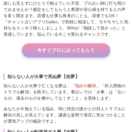
誰にも言えずにひとりで抱えていた不安、プロ占い師に打ち明け
てみませんか？鑑定をしてもらうと希望や安心感を持てるとの声
を多く聞きます。恋愛も仕事も将来のことも、深夜でもOK！
『チャット占いアプリCallat』で気軽に相談して、モヤモヤした気
持ちをスッキリ晴らしましょう。98%が『相談して良かった』と
実感しています。悩んでいる今こそ変わるチャンスです。
今すぐプロに占ってもらう
知らない人が火事で死ぬ夢【吉夢】
知らない人が火事で亡くなる夢は、「
悩みの解決
」「対人関係の
トラブル解消」を暗示しています。夢占いでの「火事」は「古い
もの、過去のものを燃やしてなくすこと」を意味します。
あなたが今抱えている悩み、特に特定の誰かとの対人トラブルに
解決の兆しが見えています。謙虚な姿勢で発言に気をつけること
が運気アップの秘訣ですよ。
知らない人が転落死する夢【吉夢】