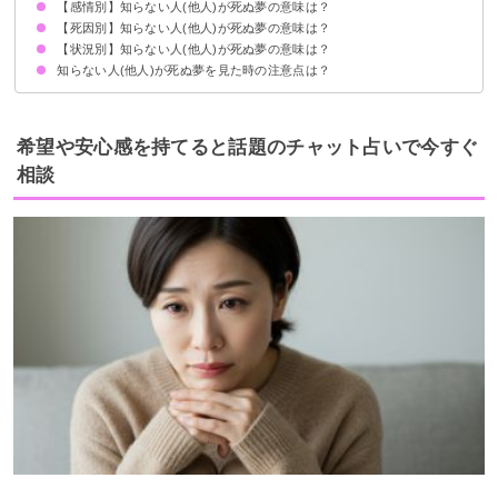
【感情別】知らない人(他人)が死ぬ夢の意味は？
自身の何かをやり直したいという気持ちの表れ
初夢で見たら変化の年になる
状況によって意味が決まる
【死因別】知らない人(他人)が死ぬ夢の意味は？
知らない人が死んで泣く夢【警告夢】
知らない人が死んで悲しい夢【警告夢】
知らない人が死んでほっとする夢【吉夢】
【状況別】知らない人(他人)が死ぬ夢の意味は？
知らない人が事故で死ぬ夢【吉夢】
知らない人が病気で死ぬ夢【吉夢】
知らない人が火事で死ぬ夢【吉夢】
知らない人が転落死する夢【吉夢】
知らない人が殺されて死ぬ夢【吉夢】
知らない人が溺れて死ぬ夢【警告夢】
知らない人(他人)が死ぬ夢を見た時の注意点は？
亡くなった知らない人が再び死ぬ夢【吉夢】
知らない人が突然死ぬ夢【吉夢】
知らない人がたくさん死ぬ夢【吉夢】
知らない人が血を流して死ぬ夢【吉夢】
知らない人が刺されて死ぬ夢【警告夢】
亡くなった知らない人の遺体を見る夢【凶夢】
失敗や後悔から学んだことを整理する
新しいことに積極的にチャレンジする
希望や安心感を持てると話題のチャット占いで今すぐ
相談