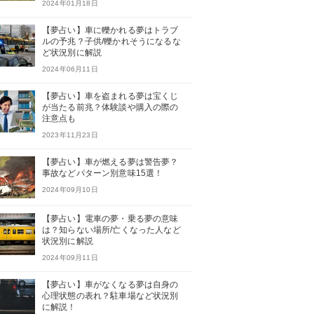
2024年01月18日
【夢占い】車に轢かれる夢はトラブ
ルの予兆？子供/轢かれそうになるな
ど状況別に解説
2024年06月11日
【夢占い】車を盗まれる夢は宝くじ
が当たる前兆？体験談や購入の際の
注意点も
2023年11月23日
【夢占い】車が燃える夢は警告夢？
事故などパターン別意味15選！
2024年09月10日
【夢占い】電車の夢・乗る夢の意味
は？知らない場所/亡くなった人など
状況別に解説
2024年09月11日
【夢占い】車がなくなる夢は自身の
心理状態の表れ？駐車場など状況別
に解説！