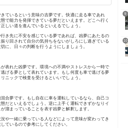
9
できているという意味の吉夢です。快適に走る車であれ
状態で能力を発揮できている夢だといえます。どこへ行く
て正しい道を進んでいるといえるでしょう。
や行き先に不安を感じている夢であれば、凶夢にあたるの
に振り回されて自分の気持ちをないがしろにし過ぎている
10
大切に、日々の判断を行うようにしましょう。
ちが表れた凶夢です。環境への不満やストレスから一時で
て逃げる夢として表れています。もし何度も車で逃げる夢
クリニックで検査を受けるといいでしょう。
凶混合夢です。もし自在に車を運転しているなら、自己コ
状態だといえるでしょう。逆に上手く運転できずかなりイ
スが溜まっていることを表す凶夢と解釈します。
状況や一緒に乗っている人などによって意味が変わってき
説しているので参考にしてください。