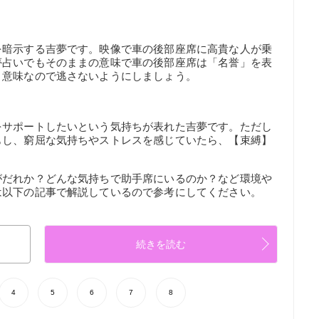
を暗示する吉夢です。映像で車の後部座席に高貴な人が乗
夢占いでもそのままの意味で車の後部座席は「名誉」を表
う意味なので逃さないようにしましょう。
をサポートしたいという気持ちが表れた吉夢です。ただし
もし、窮屈な気持ちやストレスを感じていたら、【束縛】
がだれか？どんな気持ちで助手席にいるのか？など環境や
は以下の記事で解説しているので参考にしてください。
続きを読む
4
5
6
7
8