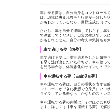
家の夢
知らない人の夢
動物の夢
車に乗る夢は、自分自身をコントロール
ば、環境に恵まれ思考と行動が一致した
かもわかっているなら、目標達成に向け
ただし、車を自分で運転しておらず、車
で注意してください。日常の生活で、人
かもしれません。自分の考えや気持ちも
車で逃げる夢【凶夢】
車で逃げる夢は、現実逃避をしたい気持
も早く逃げ出したい気持ちが、車を使っ
を見る場合は、体調悪化のサインなので
車を運転する夢【吉凶混合夢】
車を運転する夢は、自分の現状を表す吉
ントロールができた状態で心身共にいい
ライラしている夢なら、かなりのストレ
車を運転する夢の判断は、そのほかにも
ます。詳しくは【車を運転する夢】で解