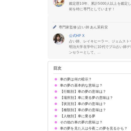
鑑定歴10年、累計5000人以上を鑑
術を特に専門としています！
専門家監修 |
占い師 あん茉莉安
公式HP
X
占い師、レイキヒーラー、ジェムスト
明治大学在学中に10代でプロ占い師デ
ンセラーとして、...
目次
車の夢は何の暗示？
車の夢の基本的な意味は？
【行動別】車の夢の意味は？
自分自身の象徴
行動/場所/状況/種類/人物で意味が決まる
【場所別】車に乗る夢の意味は？
車を買う夢【吉凶混合夢】
車に乗る夢【吉夢】
車で逃げる夢【凶夢】
車を運転する夢【吉凶混合夢】
車を探す夢【吉夢】
【状況別】車の夢の意味は？
車の後部座席に乗る夢【吉夢】
車の助手席に乗る夢【吉夢】
【種類別】車の夢の意味は？
車が暴走する夢【凶夢】
猛スピードで走る車の夢【吉凶混合夢】
車が横転する夢【凶夢】
車をぶつける・ぶつけられる夢【吉凶混合夢】
車が壊れる夢【凶夢】
車が盗まれる夢【吉夢】
車がなくなる夢【凶夢】
車が落ちる夢【凶夢】
車に轢かれる夢【凶夢】
車が燃える夢【凶夢】
車が水没する夢【凶夢】
車の事故の夢【凶夢】
車のブレーキが利かない夢【凶夢】
車の下敷きになる夢【凶夢】
【人物別】車に乗る夢
赤い車の夢【吉凶混合夢】
白い車の夢【吉夢】
緑の車の夢【吉夢】
黒い車の夢【凶夢】
ピンクの車の夢【吉夢】
スポーツカーの夢【吉夢】
高級車の夢【吉凶混合夢】
ボロボロの車の夢【凶夢】
その他の車の夢の意味は？
好きな人と車に乗る夢【吉凶混合夢】
異性と車に乗る夢【吉夢】
大勢で車に乗る夢【吉凶混合夢】
知らない人と車に乗る夢【吉凶混合夢】
亡くなった人と車に乗る夢【吉夢】
車の夢を見た人は今夜この夢を見るかも？
車のバッテリーが上がる夢【凶夢】
車のナンバープレートの夢【吉夢】
車のエンジンが止まる夢【凶夢】