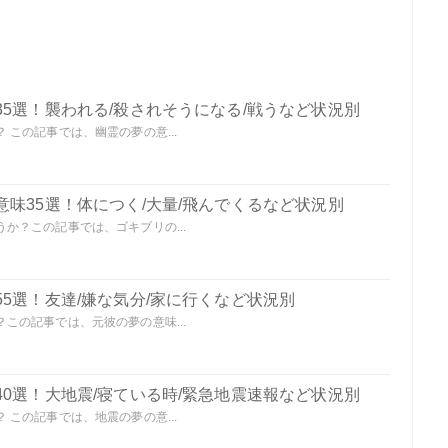
5選！襲われる/殺されそうになる/戦うなど状況別
この記事では、幽霊の夢の意...
味35選！体につく/大量/飛んでくるなど状況別
か？この記事では、ゴキブリの...
5選！友達/嫌な気分/家に行くなど状況別
この記事では、元彼の夢の意味...
0選！大地震/寝ている時/緊急地震速報など状況別
この記事では、地震の夢の意...