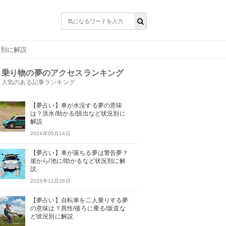
況別に解説
乗り物の夢のアクセスランキング
人気のある記事ランキング
【夢占い】車が水没する夢の意味
は？洪水/助かる/脱出など状況別に
解説
2024年05月14日
【夢占い】車が落ちる夢は警告夢？
崖から/池に/助かるなど状況別に解
説
2023年12月26日
【夢占い】自転車を二人乗りする夢
の意味は？異性/後ろに乗る/坂道な
ど状況別に解説