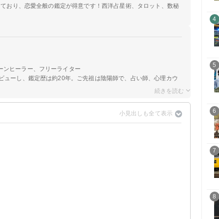
定しており、恋愛全般の鑑定が得意です！西洋占星術、タロット、数秘
4
5
ーンヒーラー、フリーライター
ビューし、鑑定歴は約20年。ご先祖は陰陽師で、占い師、心理カウ
6
7
8