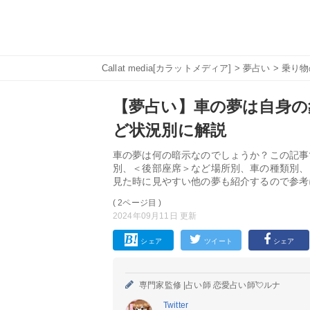
Callat media[カラットメディア]
>
夢占い
>
乗り物
【夢占い】車の夢は自身の象
ど状況別に解説
車の夢は何の暗示なのでしょうか？この記事
別、＜後部座席＞など場所別、車の種類別、
見た時に見やすい他の夢も紹介するので参考
( 2ページ目 )
2024年09月11日 更新
シェア
ツイート
シェア
専門家監修 |
占い師 恋愛占い師💘ルナ
Twitter