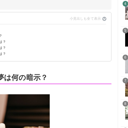
4
5
？
は？
は？
は？
6
)夢は何の暗示？
7
8