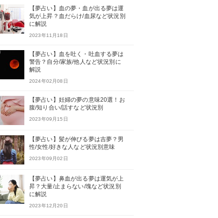
【夢占い】血の夢・血が出る夢は運
気が上昇？血だらけ/血尿など状況別
に解説
2023年11月18日
【夢占い】血を吐く・吐血する夢は
警告？自分/家族/他人など状況別に
解説
2024年02月08日
【夢占い】妊婦の夢の意味20選！お
腹/知り合い/話すなど状況別
2023年09月15日
【夢占い】髪が伸びる夢は吉夢？男
性/女性/好きな人など状況別意味
2023年09月02日
【夢占い】鼻血が出る夢は運気が上
昇？大量/止まらない/塊など状況別
に解説
2023年12月20日