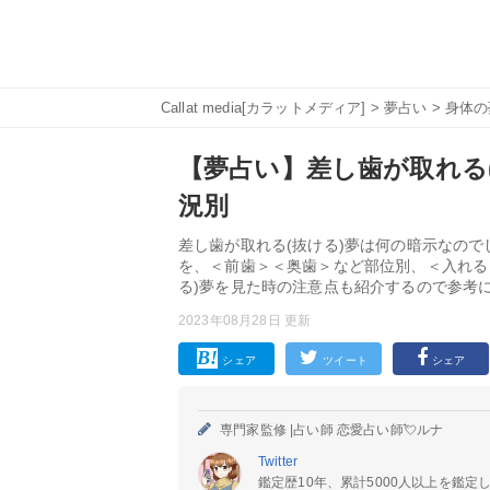
Callat media[カラットメディア]
>
夢占い
>
身体の
【夢占い】差し歯が取れる(
況別
差し歯が取れる(抜ける)夢は何の暗示なので
を、＜前歯＞＜奥歯＞など部位別、＜入れる
る)夢を見た時の注意点も紹介するので参考
2023年08月28日 更新
シェア
ツイート
シェア
専門家監修 |
占い師 恋愛占い師💘ルナ
Twitter
鑑定歴10年、累計5000人以上を鑑