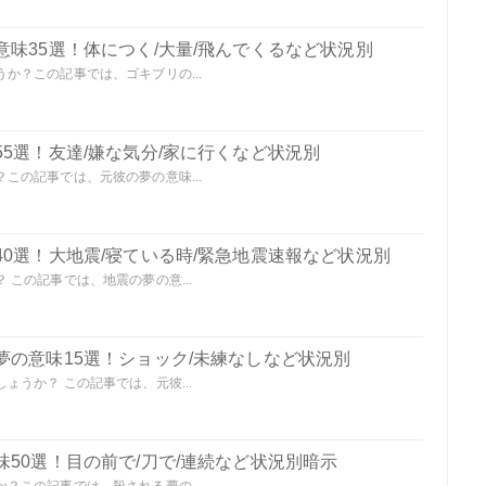
味35選！体につく/大量/飛んでくるなど状況別
か？この記事では、ゴキブリの...
5選！友達/嫌な気分/家に行くなど状況別
この記事では、元彼の夢の意味...
0選！大地震/寝ている時/緊急地震速報など状況別
この記事では、地震の夢の意...
夢の意味15選！ショック/未練なしなど状況別
うか？ この記事では、元彼...
50選！目の前で/刀で/連続など状況別暗示
？この記事では、殺される夢の...