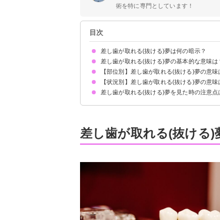
術を特に専門としています！
目次
差し歯が取れる(抜ける)夢は何の暗示？
差し歯が取れる(抜ける)夢の基本的な意味は
【部位別】差し歯が取れる(抜ける)夢の意味
本来の自分に戻る暗示
状況によって意味が決まる
【状況別】差し歯が取れる(抜ける)夢の意味
前歯の差し歯が取れる夢【予知夢】
奥歯の差し歯が取れる夢【吉夢・願望夢】
犬歯の差し歯が取れる夢【吉夢】
上の歯の差し歯が取れる夢【願望夢】
下の歯の差し歯が取れる夢【願望夢】
親知らずの差し歯が抜ける夢【予知夢】
差し歯が取れる(抜ける)夢を見た時の注意点
差し歯が取れて入れる夢【吉夢】
差し歯が食事中に取れる夢【凶夢・警告夢】
差し歯が取れて歯医者に行く夢【警告夢】
差し歯を誰かに取られる夢【凶夢】
体裁を取り繕わず自分自身を磨く
警告夢や凶夢の内容を人に話す
差し歯が取れる(抜ける