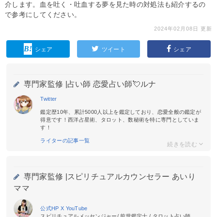
介します。血を吐く・吐血する夢を見た時の対処法も紹介するの
で参考にしてください。
2024年02月08日 更新
シェア
ツイート
シェア
専門家監修 |
占い師 恋愛占い師💘ルナ
Twitter
鑑定歴10年、累計5000人以上を鑑定しており、恋愛全般の鑑定が
得意です！西洋占星術、タロット、数秘術を特に専門としていま
す！
ライターの記事一覧
専門家監修 |
スピリチュアルカウンセラー あいり
ママ
公式HP
X
YouTube
スピリチュアルメッセンジャー/ 前世鑑定士 / タロット占い師