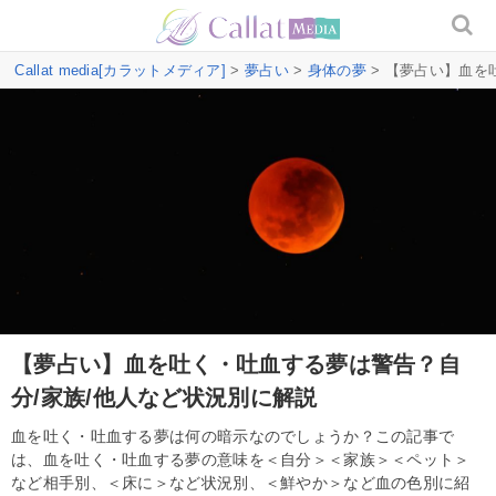
Callat media[カラットメディア]
>
夢占い
>
身体の夢
> 【夢占い】血を
【夢占い】血を吐く・吐血する夢は警告？自
分/家族/他人など状況別に解説
血を吐く・吐血する夢は何の暗示なのでしょうか？この記事で
は、血を吐く・吐血する夢の意味を＜自分＞＜家族＞＜ペット＞
など相手別、＜床に＞など状況別、＜鮮やか＞など血の色別に紹