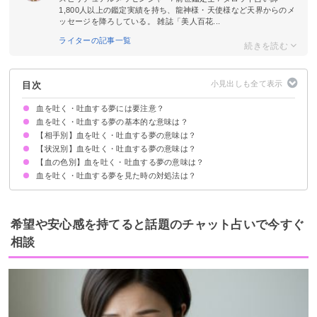
1,800人以上の鑑定実績を持ち、龍神様・天使様など天界からのメ
ッセージを降ろしている。 雑誌「美人百花...
ライターの記事一覧
目次
血を吐く・吐血する夢には要注意？
血を吐く・吐血する夢の基本的な意味は？
【相手別】血を吐く・吐血する夢の意味は？
生命力が失われている暗示
相手/状況/血の色で意味が決まる
【状況別】血を吐く・吐血する夢の意味は？
自分が血を吐く夢【警告夢】
家族が血を吐く夢【警告夢】
他人が血を吐く夢【吉夢】
ペットが血を吐く夢【警告夢】
恋人が血を吐く夢【警告夢】
友達が血を吐く夢【警告夢】
子どもが血を吐く夢【警告夢】
【血の色別】血を吐く・吐血する夢の意味は？
床に血を吐く夢【警告夢】
トイレで血を吐く夢【吉夢】
お風呂で血を吐く夢【警告夢】
病気で血を吐く夢【警告夢】
血を吐く・吐血する夢を見た時の対処法は？
鮮やかな血を吐く夢【吉夢】
どす黒い血を吐く夢【警告夢】
十分な休息を取る
警告夢や凶夢の内容を人に話す
希望や安心感を持てると話題のチャット占いで今すぐ
相談