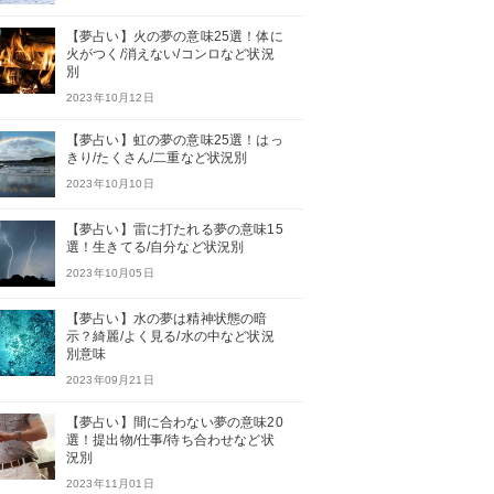
【夢占い】火の夢の意味25選！体に
火がつく/消えない/コンロなど状況
別
2023年10月12日
【夢占い】虹の夢の意味25選！はっ
きり/たくさん/二重など状況別
2023年10月10日
【夢占い】雷に打たれる夢の意味15
選！生きてる/自分など状況別
2023年10月05日
【夢占い】水の夢は精神状態の暗
示？綺麗/よく見る/水の中など状況
別意味
2023年09月21日
【夢占い】間に合わない夢の意味20
選！提出物/仕事/待ち合わせなど状
況別
2023年11月01日