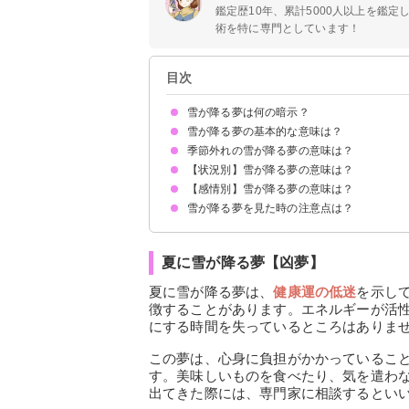
鑑定歴10年、累計5000人以上を鑑
術を特に専門としています！
目次
雪が降る夢は何の暗示？
雪が降る夢の基本的な意味は？
季節外れの雪が降る夢の意味は？
恋愛運UPの暗示
状況によって意味が決まる
【状況別】雪が降る夢の意味は？
春に雪が降る夢【吉夢】
夏に雪が降る夢【凶夢】
秋に雪が降る夢【吉夢】
【感情別】雪が降る夢の意味は？
晴れなのに雪が降る夢【吉夢】
大粒の雪が降る夢【吉夢】
大雪が降る夢【吉夢】
急に雪が降る夢【吉夢】
雪が降って積もる夢【吉夢】
粉雪が降る夢【警告夢】
雪が降る夢を見た時の注意点は？
雪が降って嬉しい夢【吉夢】
雪が降って苦しい夢【凶夢】
雪が降って寒い夢【凶夢】
恋愛に積極的になる
吉夢なら話さず警告夢や凶夢は人に話す
夏に雪が降る夢【凶夢】
夏に雪が降る夢は、
健康運の低迷
を示し
徴することがあります。エネルギーが活
にする時間を失っているところはありま
この夢は、心身に負担がかかっているこ
す。美味しいものを食べたり、気を遣わ
出てきた際には、専門家に相談するとい