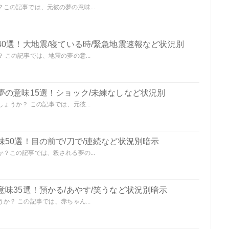
この記事では、元彼の夢の意味...
0選！大地震/寝ている時/緊急地震速報など状況別
この記事では、地震の夢の意...
夢の意味15選！ショック/未練なしなど状況別
うか？ この記事では、元彼...
50選！目の前で/刀で/連続など状況別暗示
？この記事では、殺される夢の...
味35選！預かる/あやす/笑うなど状況別暗示
？ この記事では、赤ちゃん...