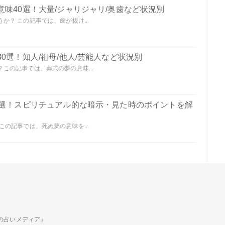
味40選！大量/ジャリジャリ/奥歯など状況別
？ この記事では、歯が抜け...
0選！知人/祖母/他人/芸能人など状況別
この記事では、葬式の夢の意味...
0選！スピリチュアル的な暗示・見た時のポイントを解
の記事では、死ぬ夢の意味を...
ための占いメディア」