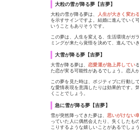
大粒の雪が降る夢【吉夢】
大粒の雪が降る夢は、
人生が大きく変わ
を示すサインですよ。結婚に進んでいく
いうこともありそうです。
この夢は、人生を変える、生活環境がガ
ミングが来たら覚悟を決めて、進んでい
大雪が降る夢【吉夢】
大雪が降る夢は、
恋愛運が急上昇してい
た恋が実る可能性があるでしょう。恋人
この夢を見た時は、ポジティブに行動し
な愛情表現を意識したりは効果的です。
くことでしょう。
急に雪が降る夢【吉夢】
雪が突然降ってきた夢は、
思いがけない
っていた人に偶然会えたり、失くしたも
こりするような嬉しいことがあるでしょ