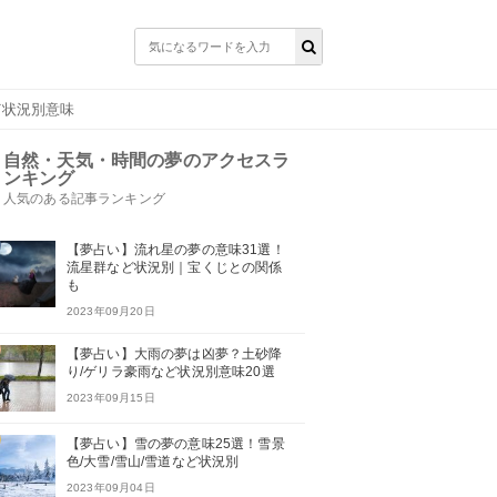
ど状況別意味
自然・天気・時間の夢のアクセスラ
ンキング
人気のある記事ランキング
【夢占い】流れ星の夢の意味31選！
流星群など状況別｜宝くじとの関係
も
2023年09月20日
【夢占い】大雨の夢は凶夢？土砂降
り/ゲリラ豪雨など状況別意味20選
2023年09月15日
【夢占い】雪の夢の意味25選！雪景
色/大雪/雪山/雪道など状況別
2023年09月04日