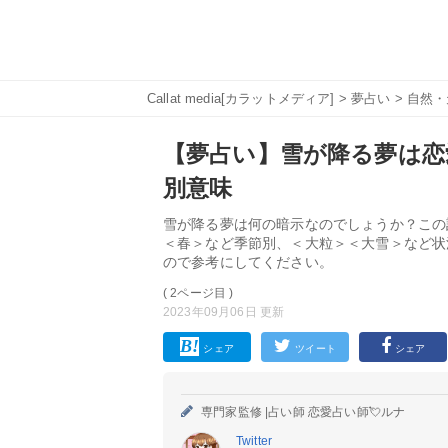
Callat media[カラットメディア]
>
夢占い
>
自然・
【夢占い】雪が降る夢は恋愛
別意味
雪が降る夢は何の暗示なのでしょうか？この
＜春＞など季節別、＜大粒＞＜大雪＞など状
ので参考にしてください。
( 2ページ目 )
2023年09月06日 更新
シェア
ツイート
シェア
専門家監修 |
占い師 恋愛占い師💘ルナ
Twitter