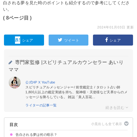
白される夢を見た時のポイントも紹介するので参考にしてくださ
い。
( 8ページ目 )
2024年01月03日 更新
シェア
ツイート
シェア
専門家監修 |
スピリチュアルカウンセラー あいり
ママ
公式HP
X
YouTube
スピリチュアルメッセンジャー/ 前世鑑定士 / タロット占い師
1,800人以上の鑑定実績を持ち、龍神様・天使様など天界からのメ
ッセージを降ろしている。 雑誌「美人百花...
ライターの記事一覧
目次
告白される夢は何の暗示？