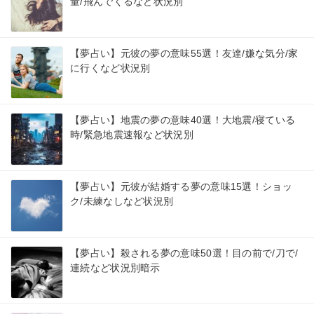
量/飛んでくるなど状況別
【夢占い】元彼の夢の意味55選！友達/嫌な気分/家
に行くなど状況別
【夢占い】地震の夢の意味40選！大地震/寝ている
時/緊急地震速報など状況別
【夢占い】元彼が結婚する夢の意味15選！ショッ
ク/未練なしなど状況別
【夢占い】殺される夢の意味50選！目の前で/刀で/
連続など状況別暗示