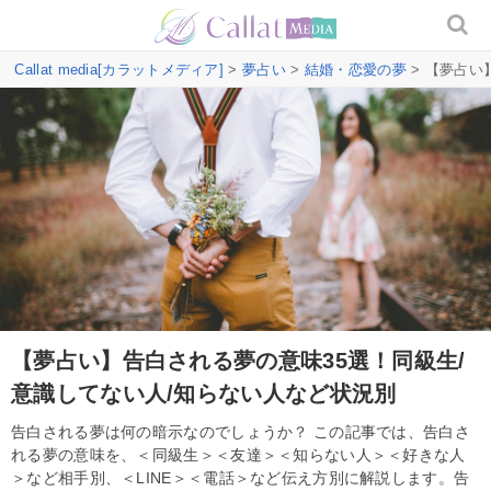
Callat media[カラットメディア]
>
夢占い
>
結婚・恋愛の夢
> 【夢占い
【夢占い】告白される夢の意味35選！同級生/
意識してない人/知らない人など状況別
告白される夢は何の暗示なのでしょうか？ この記事では、告白さ
れる夢の意味を、＜同級生＞＜友達＞＜知らない人＞＜好きな人
＞など相手別、＜LINE＞＜電話＞など伝え方別に解説します。告