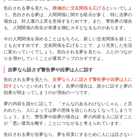
告白される夢を見たら、
積極的に交友関係を広げる
といい
でしょ
う。告白される夢は、人間関係に関する暗示が多く、特に吉夢の
場合は、対人運の上昇を意味するためです。また、警告夢の場合
も、人間関係の良化が幸運を掴むカギとなるものがあります。
今の人間関係を深めることはもちろん、新しい交友関係を築くこ
ともおすすめです。交友関係を広げることで、より充実した生活
に変わっていくでしょう。告白される夢を見たら、人とのつなが
りを増やしていくことが運気アップのカギですよ。
吉夢なら話さず警告夢や凶夢は人に話す
告白される夢を見たら、
吉夢なら人に話さず警告夢や凶夢は人に
話す
といいといわれています。吉夢の場合は、誰かに話すと夢の
効果が弱まってしまうのが理由の一つです。
夢の内容を誰かに話して、「そんなのあるわけないじゃん」と言
われたら、人によっては夢の意味を信じられなくなってしまうで
しょう。また、警告夢や凶夢の場合は、夢の内容を人に話すこと
が「悪い運気を離す」ことにつながると考えられています。
告白される夢が吉夢なら、夢を現実にするために人には話さない