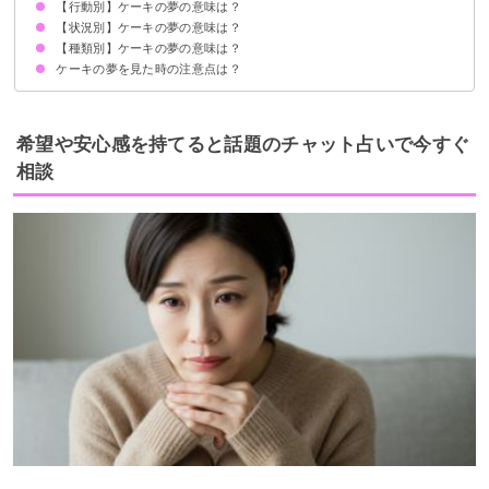
【行動別】ケーキの夢の意味は？
恋愛運の象徴
状況によって意味が決まる
【状況別】ケーキの夢の意味は？
ケーキを買う夢【吉夢】
ケーキを作る夢【吉夢】
ケーキを食べる夢【吉夢】
ケーキを選ぶ夢【警告夢】
ケーキを切り分ける夢【吉夢】
ケーキを見る夢【警告夢】
ケーキをプレゼントする夢【吉夢】
ケーキのろうそくの火を消す夢【吉夢】
【種類別】ケーキの夢の意味は？
ケーキをもらう夢【吉夢】
美味しそうなケーキの夢【吉夢】
ケーキ屋の夢【凶夢】
ケーキが崩れる夢【凶夢】
ケーキが売り切れる夢【凶夢】
ケーキが食べられない夢【凶夢】
たくさんのケーキの夢【吉夢】
ケーキバイキングの夢【吉夢】
賞味期限切れのケーキの夢【凶夢】
ケーキの夢を見た時の注意点は？
チーズケーキの夢【吉夢】
抹茶ケーキの夢【吉夢】
ホールケーキの夢【吉夢】
モンブランケーキの夢【凶夢】
ショートケーキの夢【願望夢】
恋愛に積極的になる
吉夢なら人に話さず警告夢や凶夢は人に話す
希望や安心感を持てると話題のチャット占いで今すぐ
相談