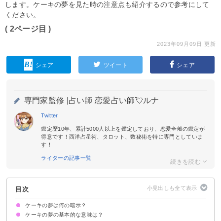
します。ケーキの夢を見た時の注意点も紹介するので参考にして
ください。
( 2ページ目 )
2023年09月09日 更新
シェア
ツイート
シェア
専門家監修 |
占い師 恋愛占い師💘ルナ
Twitter
鑑定歴10年、累計5000人以上を鑑定しており、恋愛全般の鑑定が
得意です！西洋占星術、タロット、数秘術を特に専門としていま
す！
ライターの記事一覧
目次
ケーキの夢は何の暗示？
ケーキの夢の基本的な意味は？