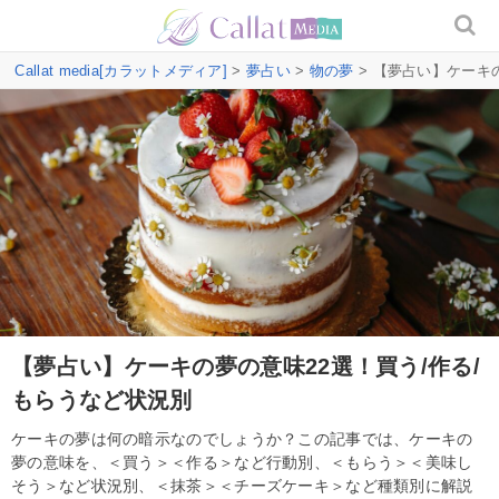
Callat media[カラットメディア]
>
夢占い
>
物の夢
> 【夢占い】ケーキ
【夢占い】ケーキの夢の意味22選！買う/作る/
もらうなど状況別
ケーキの夢は何の暗示なのでしょうか？この記事では、ケーキの
夢の意味を、＜買う＞＜作る＞など行動別、＜もらう＞＜美味し
そう＞など状況別、＜抹茶＞＜チーズケーキ＞など種類別に解説