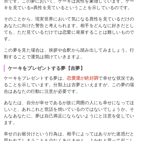
示です。この夢において、ケーキは異性を象徴しています。ケー
キを見ている=異性を見ているということを示しているのです。
そのことから、現実世界において気になる異性を見ているだけの
あなたに向けた警告と考えられます。相手をどんなに好きだとし
ても、ただ見ているだけでは恋愛に発展することは難しいもので
す。
この夢を見た場合は、挨拶や会釈から踏み出してみましょう。行
動することで運気は開けていきますよ。
ケーキをプレゼントする夢【吉夢】
ケーキをプレゼントする夢は、
恋愛運が絶好調
で幸せな状況であ
ることを示しています。分類上は吉夢といえますが、この夢の場
合はあなたの行動に注意が必要です。
あなたは、自分が幸せであるが故に周囲の人にも幸せになってほ
しいと、あれこれと世話を焼いているのではないでしょうか。そ
んなあなたに、夢は自己満足にならないようにと注意を促してい
ます。
幸せのお裾分けという行為は、相手によってはありがた迷惑だと
思われてしまうことも少なくありません。よかれと思って起こし