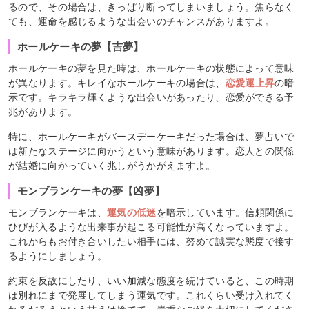
るので、その場合は、きっぱり断ってしまいましょう。焦らなく
ても、運命を感じるような出会いのチャンスがありますよ。
ホールケーキの夢【吉夢】
ホールケーキの夢を見た時は、ホールケーキの状態によって意味
が異なります。キレイなホールケーキの場合は、
恋愛運上昇
の暗
示です。キラキラ輝くような出会いがあったり、恋愛ができる予
兆があります。
特に、ホールケーキがバースデーケーキだった場合は、夢占いで
は新たなステージに向かうという意味があります。恋人との関係
が結婚に向かっていく兆しがうかがえますよ。
モンブランケーキの夢【凶夢】
モンブランケーキは、
運気の低迷
を暗示しています。信頼関係に
ひびが入るような出来事が起こる可能性が高くなっていますよ。
これからもお付き合いしたい相手には、努めて誠実な態度で接す
るようにしましょう。
約束を反故にしたり、いい加減な態度を続けていると、この時期
は別れにまで発展してしまう運気です。これくらい受け入れてく