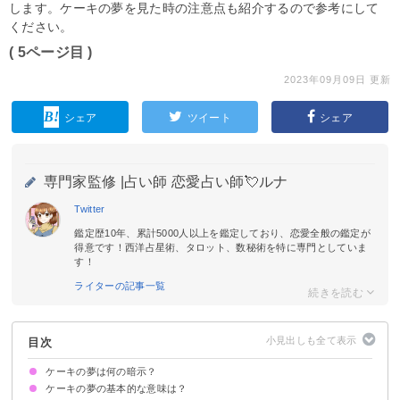
します。ケーキの夢を見た時の注意点も紹介するので参考にして
ください。
( 5ページ目 )
2023年09月09日 更新
シェア
ツイート
シェア
専門家監修 |
占い師 恋愛占い師💘ルナ
Twitter
鑑定歴10年、累計5000人以上を鑑定しており、恋愛全般の鑑定が
得意です！西洋占星術、タロット、数秘術を特に専門としていま
す！
ライターの記事一覧
目次
ケーキの夢は何の暗示？
ケーキの夢の基本的な意味は？