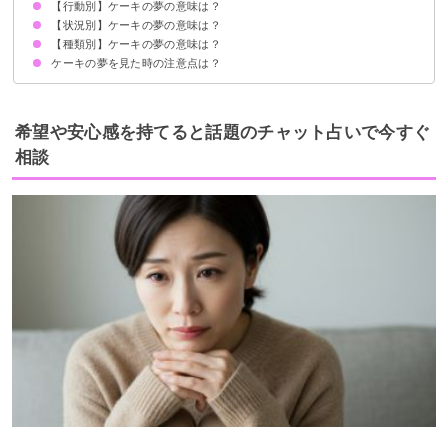
【行動別】ケーキの夢の意味は？
恋愛運の象徴
状況によって意味が決まる
【状況別】ケーキの夢の意味は？
ケーキを買う夢【吉夢】
ケーキを作る夢【吉夢】
ケーキを食べる夢【吉夢】
ケーキを選ぶ夢【警告夢】
ケーキを切り分ける夢【吉夢】
ケーキを見る夢【警告夢】
ケーキをプレゼントする夢【吉夢】
ケーキのろうそくの火を消す夢【吉夢】
【種類別】ケーキの夢の意味は？
ケーキをもらう夢【吉夢】
美味しそうなケーキの夢【吉夢】
ケーキ屋の夢【凶夢】
ケーキが崩れる夢【凶夢】
ケーキが売り切れる夢【凶夢】
ケーキが食べられない夢【凶夢】
たくさんのケーキの夢【吉夢】
ケーキバイキングの夢【吉夢】
賞味期限切れのケーキの夢【凶夢】
ケーキの夢を見た時の注意点は？
チーズケーキの夢【吉夢】
抹茶ケーキの夢【吉夢】
ホールケーキの夢【吉夢】
モンブランケーキの夢【凶夢】
ショートケーキの夢【願望夢】
恋愛に積極的になる
吉夢なら人に話さず警告夢や凶夢は人に話す
希望や安心感を持てると話題のチャット占いで今すぐ
相談