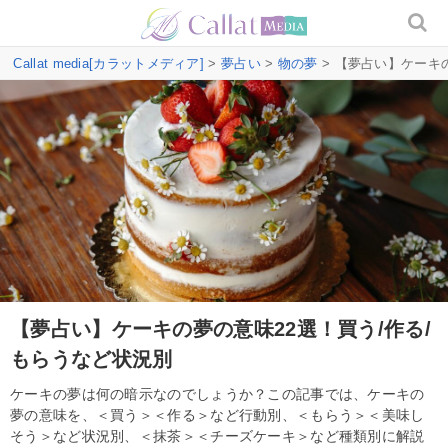
Callat media[カラットメディア]
>
夢占い
>
物の夢
> 【夢占い】ケーキ
【夢占い】ケーキの夢の意味22選！買う/作る/
もらうなど状況別
ケーキの夢は何の暗示なのでしょうか？この記事では、ケーキの
夢の意味を、＜買う＞＜作る＞など行動別、＜もらう＞＜美味し
そう＞など状況別、＜抹茶＞＜チーズケーキ＞など種類別に解説