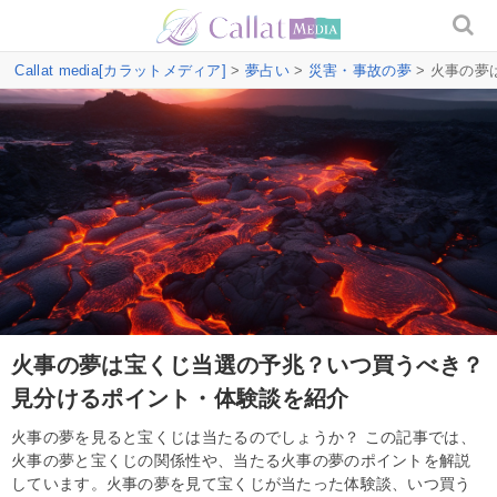
Callat media[カラットメディア]
>
夢占い
>
災害・事故の夢
> 火事の
火事の夢は宝くじ当選の予兆？いつ買うべき？
見分けるポイント・体験談を紹介
火事の夢を見ると宝くじは当たるのでしょうか？ この記事では、
火事の夢と宝くじの関係性や、当たる火事の夢のポイントを解説
しています。火事の夢を見て宝くじが当たった体験談、いつ買う