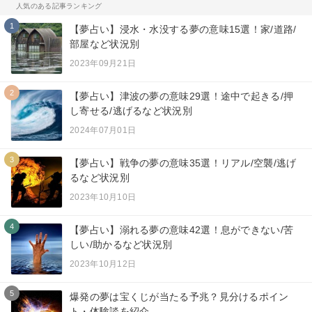
人気のある記事ランキング
1
【夢占い】浸水・水没する夢の意味15選！家/道路/
部屋など状況別
2023年09月21日
2
【夢占い】津波の夢の意味29選！途中で起きる/押
し寄せる/逃げるなど状況別
2024年07月01日
3
【夢占い】戦争の夢の意味35選！リアル/空襲/逃げ
るなど状況別
2023年10月10日
4
【夢占い】溺れる夢の意味42選！息ができない/苦
しい/助かるなど状況別
2023年10月12日
5
爆発の夢は宝くじが当たる予兆？見分けるポイン
ト・体験談を紹介