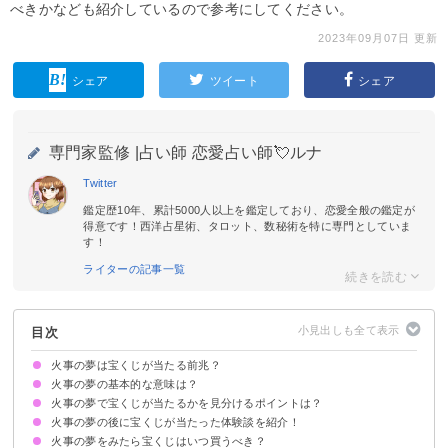
べきかなども紹介しているので参考にしてください。
2023年09月07日 更新
シェア
ツイート
シェア
専門家監修 |
占い師 恋愛占い師💘ルナ
Twitter
鑑定歴10年、累計5000人以上を鑑定しており、恋愛全般の鑑定が
得意です！西洋占星術、タロット、数秘術を特に専門としていま
す！
ライターの記事一覧
目次
火事の夢は宝くじが当たる前兆？
火事の夢の基本的な意味は？
火事の夢で宝くじが当たるかを見分けるポイントは？
運気上昇・情熱の暗示
ただし夢の内容次第では金運が下がっているかも
火事の夢の後に宝くじが当たった体験談を紹介！
①火の勢いが強いかどうか
②火事がどこで起こったか
③火事の際の状況・行動がどうだったか
火事の夢をみたら宝くじはいつ買うべき？
体験談①大きな家が激しく燃える夢
体験談②勢いのある炎が一軒家を燃やしている夢