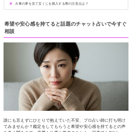
火事の夢を見て宝くじを購入する際の注意点は？
一般的には1週間以内に買う人が多い
当選者の83%は一週間以内に買っている
金運が下がるので夢の内容は人に話さない
希望や安心感を持てると話題のチャット占いで今すぐ
相談
誰にも言えずにひとりで抱えていた不安、プロ占い師に打ち明け
てみませんか？鑑定をしてもらうと希望や安心感を持てるとの声