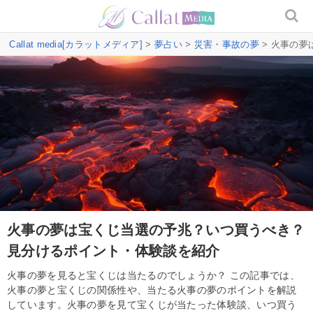
Callat media[カラットメディア]
>
夢占い
>
災害・事故の夢
> 火事の
火事の夢は宝くじ当選の予兆？いつ買うべき？
見分けるポイント・体験談を紹介
火事の夢を見ると宝くじは当たるのでしょうか？ この記事では、
火事の夢と宝くじの関係性や、当たる火事の夢のポイントを解説
しています。火事の夢を見て宝くじが当たった体験談、いつ買う