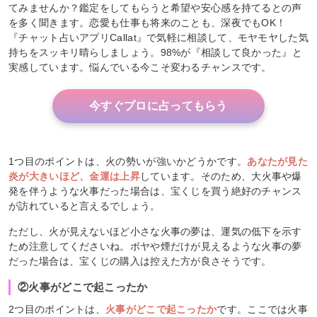
てみませんか？鑑定をしてもらうと希望や安心感を持てるとの声
を多く聞きます。恋愛も仕事も将来のことも、深夜でもOK！
『チャット占いアプリCallat』で気軽に相談して、モヤモヤした気
持ちをスッキリ晴らしましょう。98%が『相談して良かった』と
実感しています。悩んでいる今こそ変わるチャンスです。
今すぐプロに占ってもらう
1つ目のポイントは、火の勢いが強いかどうかです。
あなたが見た
炎が大きいほど、金運は上昇
しています。そのため、大火事や爆
発を伴うような火事だった場合は、宝くじを買う絶好のチャンス
が訪れていると言えるでしょう。
ただし、火が見えないほど小さな火事の夢は、運気の低下を示す
ため注意してくださいね。ボヤや煙だけが見えるような火事の夢
だった場合は、宝くじの購入は控えた方が良さそうです。
②火事がどこで起こったか
2つ目のポイントは、
火事がどこで起こったか
です。ここでは火事