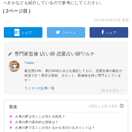
べきかなども紹介しているので参考にしてください。
( 2ページ目 )
2023年09月07日 更新
シェア
ツイート
シェア
専門家監修 |
占い師 恋愛占い師💘ルナ
Twitter
鑑定歴10年、累計5000人以上を鑑定しており、恋愛全般の鑑定が
得意です！西洋占星術、タロット、数秘術を特に専門としていま
す！
ライターの記事一覧
目次
火事の夢は宝くじが当たる前兆？
火事の夢の基本的な意味は？
火事の夢で宝くじが当たるかを見分けるポイントは？
運気上昇・情熱の暗示
ただし夢の内容次第では金運が下がっているかも