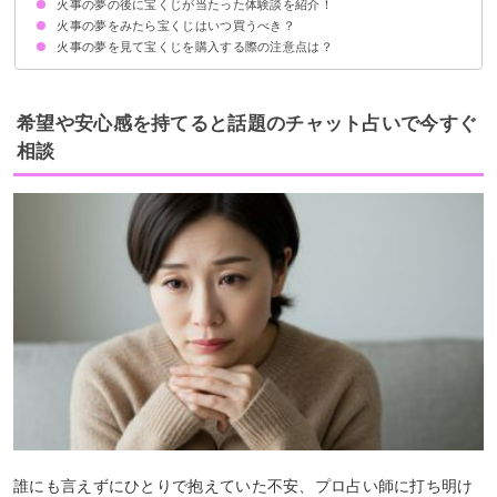
火事の夢の後に宝くじが当たった体験談を紹介！
①火の勢いが強いかどうか
②火事がどこで起こったか
③火事の際の状況・行動がどうだったか
火事の夢をみたら宝くじはいつ買うべき？
体験談①大きな家が激しく燃える夢
体験談②勢いのある炎が一軒家を燃やしている夢
火事の夢を見て宝くじを購入する際の注意点は？
一般的には1週間以内に買う人が多い
当選者の83%は一週間以内に買っている
金運が下がるので夢の内容は人に話さない
希望や安心感を持てると話題のチャット占いで今すぐ
相談
誰にも言えずにひとりで抱えていた不安、プロ占い師に打ち明け