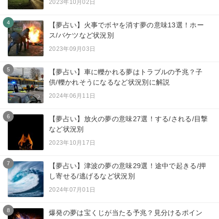
2023年10月02日
4
【夢占い】火事でボヤを消す夢の意味13選！ホー
ス/バケツなど状況別
2023年09月03日
5
【夢占い】車に轢かれる夢はトラブルの予兆？子
供/轢かれそうになるなど状況別に解説
2024年06月11日
6
【夢占い】放火の夢の意味27選！する/される/目撃
など状況別
2023年10月17日
7
【夢占い】津波の夢の意味29選！途中で起きる/押
し寄せる/逃げるなど状況別
2024年07月01日
8
爆発の夢は宝くじが当たる予兆？見分けるポイン