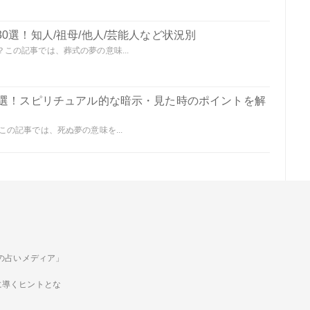
0選！知人/祖母/他人/芸能人など状況別
この記事では、葬式の夢の意味...
0選！スピリチュアル的な暗示・見た時のポイントを解
の記事では、死ぬ夢の意味を...
ための占いメディア」
に導くヒントとな