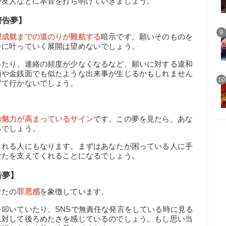
や友人などに本音を打ち明けていきましょう。
警告夢】
9
望成就までの道のりが難航する
暗示です。願いそのものを
子に叶っていく展開は望めないでしょう。
ったり、連絡の頻度が少なくなるなど、願いに対する違和
面や金銭面でも似たような出来事が生じるかもしれません
10
げて行かないでしょう。
】
の魅力が高まっているサイン
です。この夢を見たら、あな
るでしょう。
くれる人にもなります。まずはあなたが困っている人に手
なたを支えてくれることになるでしょう。
告夢】
なたの
罪悪感
を象徴しています。
叩いていたり、SNSで無責任な発言をしている時に見る
に対して後ろめたさを感じているのでしょう。もし思い当