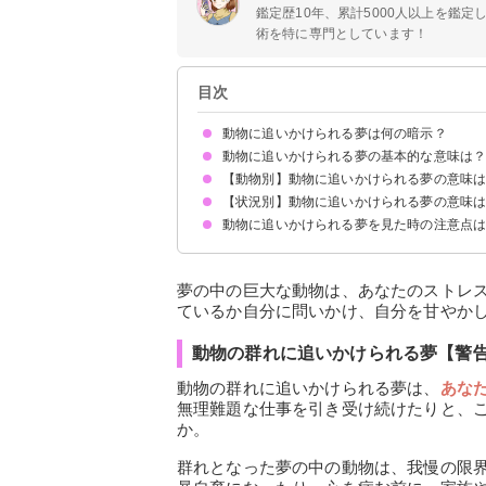
鑑定歴10年、累計5000人以上を鑑
術を特に専門としています！
目次
動物に追いかけられる夢は何の暗示？
動物に追いかけられる夢の基本的な意味は
【動物別】動物に追いかけられる夢の意味
精神的に余裕がない暗示
状況によって意味が決まる
【状況別】動物に追いかけられる夢の意味
ライオンに追いかけられる夢【警告夢】
ゾウに追いかけられる夢【警告夢】
ゴリラに追いかけられる夢【警告夢】
犬に追いかけられる夢【警告夢】
蛇に追いかけられる夢【吉夢・警告夢】
虎に追いかけられる夢【警告夢】
熊に追いかけられる夢【警告夢】
ワニに追いかけられる夢【吉夢】
チンパンジーに追いかけられる夢【吉夢】
チーターに追いかけられる夢【吉夢】
ヒョウに追いかけられる夢【警告夢】
猫に追いかけられる夢【警告夢】
牛に追いかけられる夢【吉夢】
馬に追いかけられる夢【吉夢】
パンダに追いかけられる夢【警告夢】
イノシシに追いかけられる夢【吉夢】
ネズミに追いかけられる夢【警告夢】
ウサギに追いかけられる夢【吉夢】
狼に追いかけられる夢【吉夢】
ヤギに追いかけられる夢【吉夢】
動物に追いかけられる夢を見た時の注意点
肉食動物に追いかけられる夢【凶夢】
草食動物に追いかけられる夢【吉夢】
巨大な動物に追いかけられる夢【警告夢】
動物の群れに追いかけられる夢【警告夢】
動物に追いかけられて襲われる夢【警告夢】
動物に追いかけられて戦う夢【吉夢】
動物に追いかけられて逃げる夢【警告夢】
動物に追いかけられて殺される夢【凶夢】
動物に追いかけられて噛まれる夢【警告夢】
動物に追いかけられて仲良くなる夢【吉夢】
十分な休息を取る
吉夢なら話さず警告夢や凶夢は人に話す
夢の中の巨大な動物は、あなたのストレ
ているか自分に問いかけ、自分を甘やか
動物の群れに追いかけられる夢【警
動物の群れに追いかけられる夢は、
あな
無理難題な仕事を引き受け続けたりと、
か。
群れとなった夢の中の動物は、我慢の限