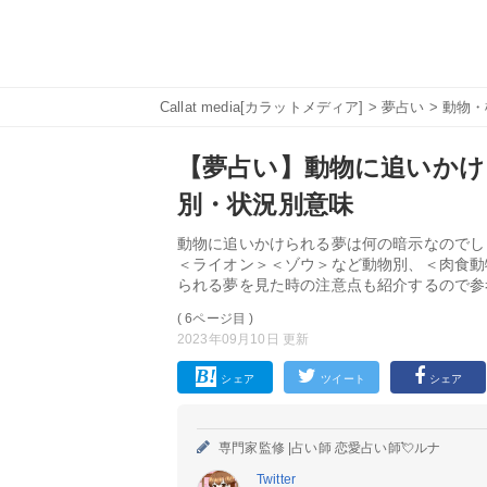
Callat media[カラットメディア]
>
夢占い
>
動物・
【夢占い】動物に追いかけ
別・状況別意味
動物に追いかけられる夢は何の暗示なのでし
＜ライオン＞＜ゾウ＞など動物別、＜肉食動
られる夢を見た時の注意点も紹介するので参
( 6ページ目 )
2023年09月10日 更新
シェア
ツイート
シェア
専門家監修 |
占い師 恋愛占い師💘ルナ
Twitter