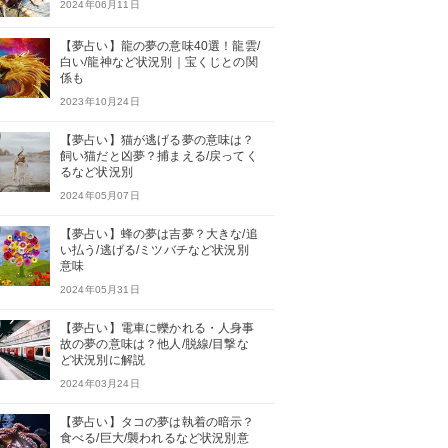
2024年06月11日
【夢占い】龍の夢の意味40選！龍雲/
白い/龍神など状況別｜宝くじとの関
係も
2023年10月24日
【夢占い】猫が逃げる夢の意味は？
飼い猫だと凶夢？捕まえる/戻ってく
るなど状況別
2024年05月07日
【夢占い】蜂の夢は吉夢？大きな/追
い払う/逃げる/ミツバチなど状況別
意味
2024年05月31日
【夢占い】電車に轢かれる・人身事
故の夢の意味は？他人/脱線/目撃な
ど状況別に解説
2024年03月24日
【夢占い】タコの夢は執着の暗示？
食べる/巨大/襲われるなど状況別意