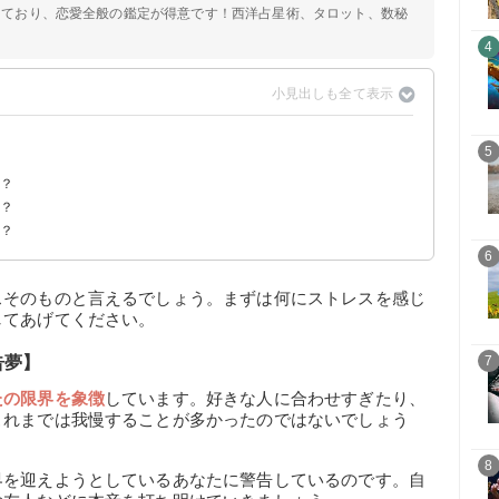
定しており、恋愛全般の鑑定が得意です！西洋占星術、タロット、数秘
4
5
？
は？
は？
は？
6
スそのものと言えるでしょう。まずは何にストレスを感じ
してあげてください。
告夢】
7
たの限界を象徴
しています。好きな人に合わせすぎたり、
これまでは我慢することが多かったのではないでしょう
8
界を迎えようとしているあなたに警告しているのです。自