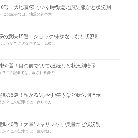
0選！大地震/寝ている時/緊急地震速報など状況別
この記事では、地震の夢の意...
夢の意味15選！ショック/未練なしなど状況別
うか？ この記事では、元彼...
50選！目の前で/刀で/連続など状況別暗示
？この記事では、殺される夢の...
味35選！預かる/あやす/笑うなど状況別暗示
？ この記事では、赤ちゃん...
味40選！大量/ジャリジャリ/奥歯など状況別
？ この記事では、歯が抜け...