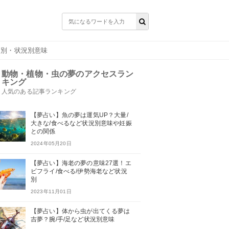
物別・状況別意味
動物・植物・虫の夢のアクセスラン
キング
人気のある記事ランキング
【夢占い】魚の夢は運気UP？大量/
大きな/食べるなど状況別意味や妊娠
との関係
2024年05月20日
【夢占い】海老の夢の意味27選！エ
ビフライ/食べる/伊勢海老など状況
別
2023年11月01日
【夢占い】体から虫が出てくる夢は
吉夢？腕/手/足など状況別意味