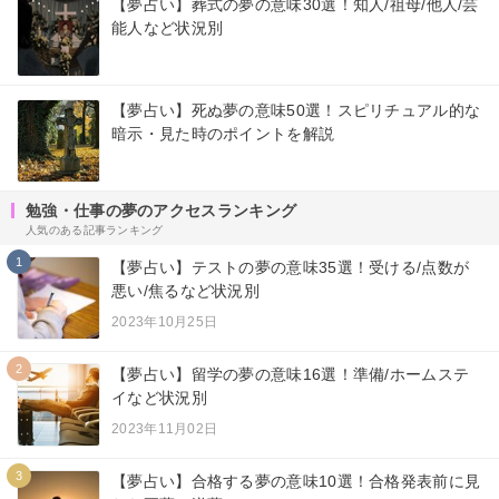
【夢占い】葬式の夢の意味30選！知人/祖母/他人/芸
能人など状況別
【夢占い】死ぬ夢の意味50選！スピリチュアル的な
暗示・見た時のポイントを解説
勉強・仕事の夢のアクセスランキング
人気のある記事ランキング
1
【夢占い】テストの夢の意味35選！受ける/点数が
悪い/焦るなど状況別
2023年10月25日
2
【夢占い】留学の夢の意味16選！準備/ホームステ
イなど状況別
2023年11月02日
3
【夢占い】合格する夢の意味10選！合格発表前に見