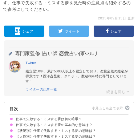
す。仕事で失敗する・ミスする夢を見た時の注意点も紹介するの
で参考にしてください。
2023年09月13日 更新
シェア
ツイート
シェア
専門家監修 |
占い師 恋愛占い師💘ルナ
Twitter
鑑定歴10年、累計5000人以上を鑑定しており、恋愛全般の鑑定が
得意です！西洋占星術、タロット、数秘術を特に専門としていま
す！
ライターの記事一覧
目次
仕事で失敗する・ミスする夢は何の暗示？
仕事で失敗する・ミスする夢の基本的な意味は？
【状況別】仕事で失敗する・ミスする夢の意味は？
①仕事に対する不安の暗示
②仕事で疲れている暗示
仕事で失敗する夢ばかり見る場合は疲労がピークに達しているサイン
初夢で見たら仕事に対して自信を失っている暗示
状況によって意味が決まる
【人物別】仕事で失敗する・ミスする夢の意味は？
仕事をすっぽかす夢【警告夢】
仕事で大失敗する夢【警告夢】
仕事で失敗して怒られる夢【警告夢】
仕事でケアレスミスする夢【警告夢】
仕事で失敗して異動する夢【吉夢】
仕事で失敗して辞める夢【警告夢】
仕事で失敗してクビになる夢【逆夢】
昔の仕事で失敗する夢【吉夢】
仕事で失敗して迷惑をかける夢【警告夢】
仕事で失敗して周りと揉める夢【吉夢】
仕事で失敗して助けてもらう夢【警告夢】