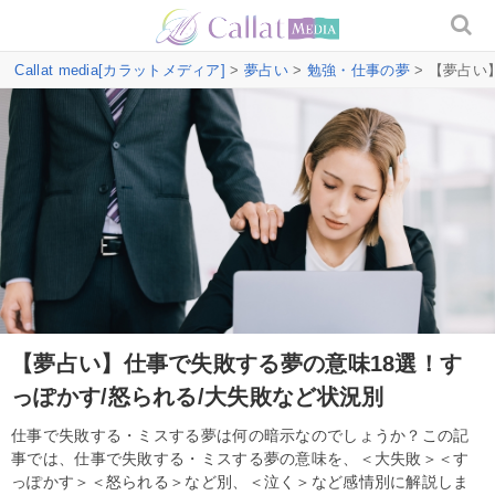
Callat media[カラットメディア]
>
夢占い
>
勉強・仕事の夢
> 【夢占い
【夢占い】仕事で失敗する夢の意味18選！す
っぽかす/怒られる/大失敗など状況別
仕事で失敗する・ミスする夢は何の暗示なのでしょうか？この記
事では、仕事で失敗する・ミスする夢の意味を、＜大失敗＞＜す
っぽかす＞＜怒られる＞など別、＜泣く＞など感情別に解説しま