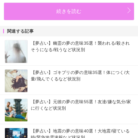
続きを読む
関連する記事
【夢占い】幽霊の夢の意味35選！襲われる/殺され
そうになる/戦うなど状況別
【夢占い】ゴキブリの夢の意味35選！体につく/大
量/飛んでくるなど状況別
【夢占い】元彼の夢の意味55選！友達/嫌な気分/家
に行くなど状況別
【夢占い】地震の夢の意味40選！大地震/寝ている
時/緊急地震速報など状況別