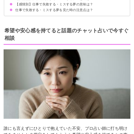
【感情別】仕事で失敗する・ミスする夢の意味は？
自分が仕事で失敗する夢【警告夢】
旦那が仕事で失敗する夢【警告夢】
同僚が仕事で失敗する夢【警告夢】
上司が仕事で失敗する夢【警告夢】
仕事で失敗する・ミスする夢を見た時の注意点は？
仕事で失敗して泣く夢【吉夢】
仕事で失敗して反省する夢【警告夢】
仕事で失敗してイライラする夢【警告夢】
十分な休息を取る
現実でも失敗しないように注意する
希望や安心感を持てると話題のチャット占いで今すぐ
相談
誰にも言えずにひとりで抱えていた不安、プロ占い師に打ち明け