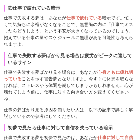
②仕事で疲れている暗示
仕事で失敗する夢は、あなたが
仕事で疲れている
暗示です。忙し
くて気持ちに余裕がなくなることで、無意識の内に「仕事でミス
したらどうしよう」という不安が大きくなっているのでしょう。
抱えている仕事の量やスケジュールに無理がある可能性も考えら
れますよ。
仕事で失敗する夢ばかり見る場合は疲労がピークに達して
いるサイン
仕事で失敗する夢ばかり見る場合は、あなたが
心身ともに疲れ切
っている
ことを示す警告夢となりますよ。今すぐに休息を取らな
ければ、ストレスから体調を崩してしまうかもしれません。心が
壊れてしまう前に、仕事に対する向き合い方を変えてください
ね。
仕事の夢ばかり見る原因を知りたい人は、以下の記事で詳しく解
説しているので参考にしてください。
初夢で見たら仕事に対して自信を失っている暗示
仕事で失敗する夢を初夢で見たのは、あなたが
仕事に対して自信